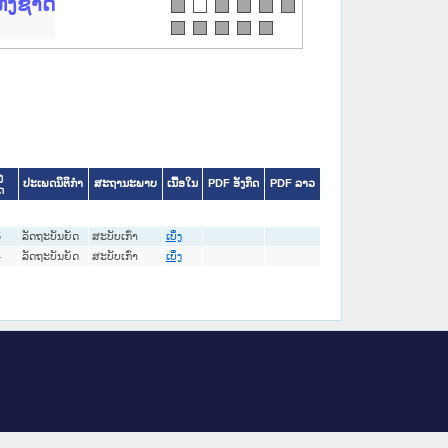
ດ
ງ
ປະເພດນິຕິກໍາ
ສະຖານະພາບ
ເນື້ອໃນ
PDF ອັງກິດ
PDF ລາວ
ດ
5
ລັດຖະບັນຍັດ
ສະບັບເກົ່າ
ເບິ່ງ
4
ລັດຖະບັນຍັດ
ສະບັບເກົ່າ
ເບິ່ງ