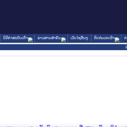
ນິຕິກໍາສະບັບເກົ່າ
ຂ່າວສານສໍາຄັນ
ເວັບໄຊອື່ນໆ
ຕິດຕໍ່ພວກເຮົາ
ກ