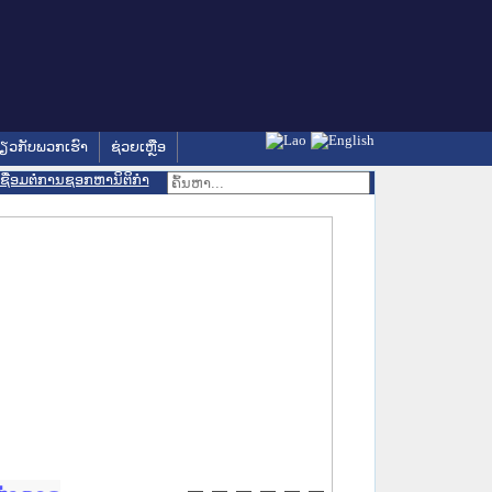
່ຽວກັບພວກເຮົາ
ຊ່ວຍເຫຼືອ
ເຊື່ອມຕໍ່ການຊອກຫານິຕິກຳ