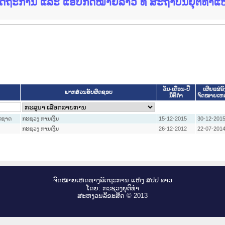
ນ ແລະ ແອັບກົດໝາຍລາວ ທີ່ ສະຖາບັນຍຸຕິທຳແຫ່ງຊາ
ວັນ-ເດືອນ-ປີ
ເຜີຍແຜ່ລົ
ພາກສ່ວນຮັບຜິດຊອບ
ນິຕິກໍາ
ຈົດໝາຍເຫ
ະຊາດ
ກະຊວງ ການເງິນ
15-12-2015
30-12-201
ກະຊວງ ການເງິນ
26-12-2012
22-07-201
ຈົດ​ໝາຍ​ເຫດ​ທາງ​ລັດ​ຖະ​ການ ແຫ່ງ ສ​ປ​ປ ລາວ
ໂດຍ: ກະ​ຊວງຍຸ​ຕິ​ທຳ
ສະ​ຫງວນ​ລິ​ຂະ​ສິດ © 2013