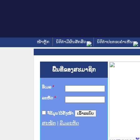
ໜ້າຫຼັກ
ນິຕິກໍາມີຜົນສັກສິດ
ນິຕິກໍາປະກອບຄໍາເຫັນ
ພື້ນທີ່ຂອງສະມາຊິກ
ອີເມລ
*
ລະຫັດ
*
ຈື່ຂໍ້ມູນໄວ້ຄັ້ງໜ້າ
ສະໝັກ
|
ລືມລະຫັດ