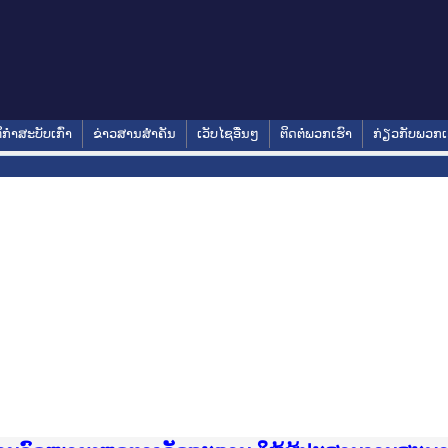
ິກໍາສະບັບເກົ່າ
ຂ່າວສານສໍາຄັນ
ເວັບໄຊອື່ນໆ
ຕິດຕໍ່ພວກເຮົາ
ກ່ຽວກັບພວກເ