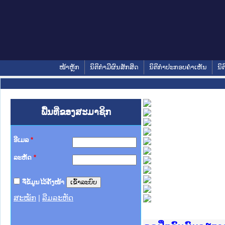
ໜ້າຫຼັກ
ນິຕິກໍາມີຜົນສັກສິດ
ນິຕິກໍາປະກອບຄໍາເຫັນ
ນິຕ
ພື້ນທີ່ຂອງສະມາຊິກ
ອີເມລ
*
ລະຫັດ
*
ຈື່ຂໍ້ມູນໄວ້ຄັ້ງໜ້າ
ສະໝັກ
|
ລືມລະຫັດ