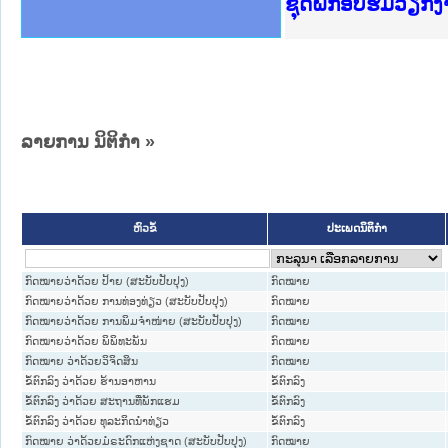
Ministry of Just
ເຜີຍແຜ່ວັບໄຊຈົດ
ກະຊວງຍຸຕິທຳ
ຊຸດຝຶກອົບຮົມວຽກ
ກອງປະຊຸມທົບທວນຄ
ຝຶກອົບຮົມ ຜູ່ປະ
ຝຶກອົບຮົມ ຜູ່ປະ
ເຜີຍແຜ່ແອັບກົດໝ
ເຜີຍແຜ່ແອັບກົດໝ
ຍົກລະດັບວຽກງານຈ
ຊຸດຝຶກອົບຮົມວຽກ
ລາຍການ ນິຕິກໍາ »
ປະເພດນິຕິກຳ
ຫົວຂໍ້
ກົດໝາຍວ່າດ້ວຍ ປ້າຍ (ສະບັບປັບປຸງ)
ກົດໝາຍ
ກົດໝາຍວ່າດ້ວຍ ການທ່ອງທ່ຽວ (ສະບັບປັບປຸງ)
ກົດໝາຍ
ກົດໝາຍວ່າດ້ວຍ ການພິມຈຳໜ່າຍ (ສະບັບປັບປຸງ)
ກົດໝາຍ
ກົດໝາຍວ່າດ້ວຍ ພິພິທະພັນ
ກົດໝາຍ
ກົດໝາຍ ວ່າດ້ວຍວິຈິດສິນ
ກົດໝາຍ
ຂໍ້ຕົກລົງ ວ່າດ້ວຍ ຮ້ານອາຫານ
ຂໍ້ຕົກລົງ
ຂໍ້ຕົກລົງ ວ່າດ້ວຍ ສະຖານທີ່ພັກແຮມ
ຂໍ້ຕົກລົງ
ຂໍ້ຕົກລົງ ວ່າດ້ວຍ ທຸລະກິດນຳທ່ຽວ
ຂໍ້ຕົກລົງ
ກົດໝາຍ ວ່າດ້ວຍມໍຣະດົກແຫ່ງຊາດ (ສະບັບປັບປຸງ)
ກົດໝາຍ