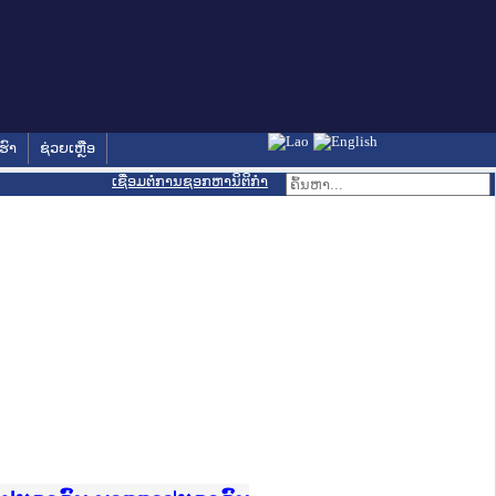
ຮົາ
ຊ່ວຍເຫຼືອ
ເຊື່ອມຕໍ່ການຊອກຫານິຕິກຳ