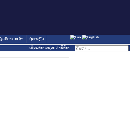
່ຽວກັບພວກເຮົາ
ຊ່ວຍເຫຼືອ
ເຊື່ອມຕໍ່ການຊອກຫານິຕິກຳ