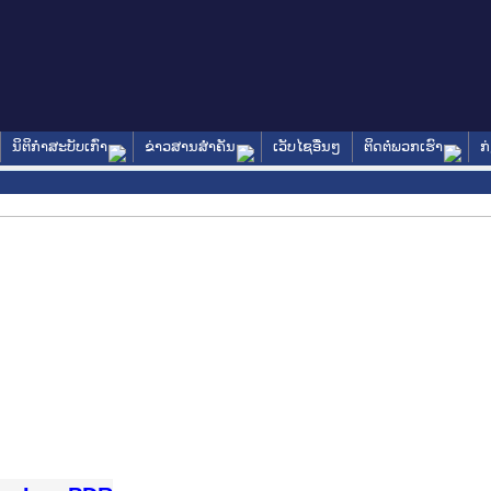
ນິຕິກໍາສະບັບເກົ່າ
ຂ່າວສານສໍາຄັນ
ເວັບໄຊອື່ນໆ
ຕິດຕໍ່ພວກເຮົາ
ກ