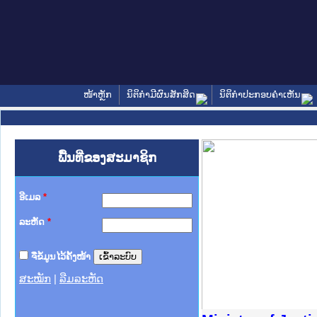
ໜ້າຫຼັກ
ນິຕິກໍາມີຜົນສັກສິດ
ນິຕິກໍາປະກອບຄໍາເຫັນ
ພື້ນທີ່ຂອງສະມາຊິກ
ອີເມລ
*
ລະຫັດ
*
ຈື່ຂໍ້ມູນໄວ້ຄັ້ງໜ້າ
ສະໝັກ
|
ລືມລະຫັດ