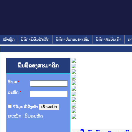
ໜ້າຫຼັກ
ນິຕິກໍາມີຜົນສັກສິດ
ນິຕິກໍາປະກອບຄໍາເຫັນ
ນິຕິກໍາສະບັບເກົ່າ
ຂ່
ພື້ນທີ່ຂອງສະມາຊິກ
ອີເມລ
*
ລະຫັດ
*
ຈື່ຂໍ້ມູນໄວ້ຄັ້ງໜ້າ
ສະໝັກ
|
ລືມລະຫັດ