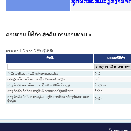
Ministry of Justice 
ເຜີຍແຜ່ວັບໄຊຈົດໝາຍເ
ກະຊວງຍຸຕິທຳ
ຊຸດຝຶກອົບຮົມວຽກງານຈ
ກອງປະຊຸມທົບທວນຄືນກາ
ຝຶກອົບຮົມ ຜູ່ປະສານງ
ຝຶກອົບຮົມ ຜູ່ປະສານງ
ເຜີຍແຜ່ແອັບກົດໝາຍລາ
ເຜີຍແຜ່ແອັບກົດໝາຍລາ
ຍົກລະດັບວຽກງານຈົດໝ
ຊຸດຝຶກອົບຮົມວຽກງານ
ລາຍການ ນິຕິກໍາ ສໍາລັບ ການທາບທາມ »
ສະແດງ 1-5 ຂອງ 5 ຜົນທີ່ໄດ້ຮັບ.
ຫົວຂໍ້
ປະເພດນິຕິກຳ
ດຳລັດວ່າດ້ວຍ ການສຶກສາພາກເອກະຊົນ
ດໍາລັດ
(ຮ່າງ)ດຳລັດວ່າດ້ວຍ ການສຶກສາກ່ອນໄວຮຽນ
ດໍາລັດ
ຮ່າງ ກົດໝາຍວ່າດ້ວຍ ການສຶກສາ (ສະບັບປັບປຸງ)
ກົດໝາຍ
ຮ່າງ ດໍາລັດ ວ່າດ້ວຍກອງທຶນພັດທະນາອາຊີວະສຶກສາ
ດໍາລັດ
ຮ່າງ ດໍາລັດ ວ່າດ້ວຍການຄຸ້ມຄອງທຶນການສຶກສາຕ່າງປະເທດ ແລະ
ດໍາລັດ
ຜູ້ຮຽນ
ຈົດ​ໝາຍ​ເຫດ​ທ