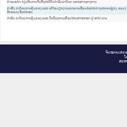
ຄຳແນະນຳ ກ່ຽວກັບການຈັດຕັ້ງປະຕິບັດດຳລັດວ່າດ້ວຍ ເອກະສານທາງການ
ຄຳສັ່ງ ວ່າດ້ວຍການຄຸ້ມຄອງ ແລະ ແກ້ໄຂວຽກງານເຂດແດນເຊື່ອມຕໍ່ລະຫວ່າງນະຄອນຫຼວງ, ແຂວງ
ກັບແຂວງ ທົ່ວປະເທດ
ດຳລັດ ວ່າດ້ວຍການຄຸ້ມຄອງ ແລະ ປົກປ້ອງການເຄື່ອນໄຫວສາສະໜາ ຢູ່ ສປປ ລາວ
ຈົດ​ໝາຍ​ເຫດ​ທ
ໂ
ສະ​ຫ