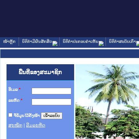
ໜ້າຫຼັກ
ນິຕິກໍາມີຜົນສັກສິດ
ນິຕິກໍາປະກອບຄໍາເຫັນ
ນິຕິກໍາສະບັບເກົ່າ
ພື້ນທີ່ຂອງສະມາຊິກ
ອີເມລ
*
ລະຫັດ
*
ຈື່ຂໍ້ມູນໄວ້ຄັ້ງໜ້າ
ສະໝັກ
|
ລືມລະຫັດ