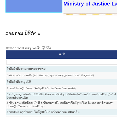
ງລັດຖະການໃຫ້ຜູ້ປະສານງານ
ງປະຕິບັດວຽກງານຈົດໝາຍເຫດ
ານຈົດໝາຍເຫດທາງລັດຖະການ
ານຈົດໝາຍເຫດທາງລັດຖະການ
ະ ເວັບໄຊຈົດໝາຍເຫດທາງ
ະ ເວັບໄຊຈົດໝາຍເຫດທາງ
ເຫດທາງລັດຖະການ ໃຫ້ຜູ້
ເຫດທາງລັດຖະການ ໃຫ້ຜູ້
Ministry of Justice 
ານສັນຕິບານປະຊາຊົນ
ຄານຕຳຫຼວດປະຊາຊົນ
າຊົນ ພາກເໜືອ
ຊາຊົນ ພາກກາງ
າກເໜືອ
າກກາງ
ະການ
າກໃຕ້
ລາຍການ ນິຕິກໍາ »
ສະແດງ 1-10 ຂອງ 59 ຜົນທີ່ໄດ້ຮັບ.
ຫົວຂໍ້
ດຳລັດວ່າດ້ວຍ ເອກະສານທາງການ
ດຳລັດ ວ່າດ້ວຍການສຳຫຼວດ ວັດແທກ, ຖ່າຍພາບທາງອາກາດ ແລະ ສ້າງແຜນທີ່
ດຳລັດວ່າດ້ວຍ ມູນນິທິ
ຄຳແນະນຳ ກ່ຽວກັບການຈັດຕັ້ງປະຕິບັດ ດຳລັດວ່າດ້ວຍ ມູນນິທິ
ຂໍ້ຕົກລົງ ຂອງນາຍົກລັດຖະມົນຕີວ່າດ້ວຍ ການຈັດຕັ້ງປະຕິບັດກົນໄກ "ການບໍລິການຜ່ານປະຕູດຽວ" ຢູ່
ອົງການບໍລິຫານລັດ
ຄຳສັ່ງ ຂອງນາຍົກລັດຖະມົນຕີ ວ່າດ້ວຍການເພີ່ມທະວີການຈັດຕັ້ງປະຕິບັດ ກົນໄກການບໍລິການຜ່ານ
ປະຕູດຽວ ໃນຂອບເຂດທົ່ວປະເທດ
ຄຳແນະນຳ ກ່ຽວກັບການຈັດຕັ້ງປະຕິບັດ ດຳລັດວ່າດ້ວຍ ສະມາຄົມ