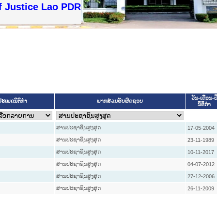
f Justice Lao PDR
ວັນ-ເດືອນ-ປ
ປະເພດນິຕິກຳ
ພາກສ່ວນຮັບຜິດຊອບ
ນິຕິກໍາ
ສານປະຊາຊົນສູງສຸດ
17-05-2004
ສານປະຊາຊົນສູງສຸດ
23-11-1989
ສານປະຊາຊົນສູງສຸດ
10-11-2017
ສານປະຊາຊົນສູງສຸດ
04-07-2012
ສານປະຊາຊົນສູງສຸດ
27-12-2006
ສານປະຊາຊົນສູງສຸດ
26-11-2009