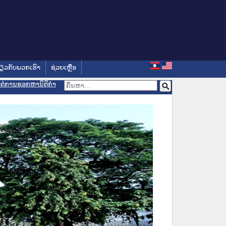
່ຽວກັບພວກເຮົາ
ຊ່ວຍເຫຼືອ
ອມຕໍ່ການຊອກຫານິຕິກຳ