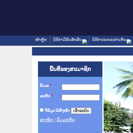
ໜ້າຫຼັກ
ນິຕິກໍາມີຜົນສັກສິດ
ນິຕິກໍາປະກອບຄໍາເຫັນ
ພື້ນທີ່ຂອງສະມາຊິກ
ອີເມລ
*
ລະຫັດ
*
ຈື່ຂໍ້ມູນໄວ້ຄັ້ງໜ້າ
ສະໝັກ
|
ລືມລະຫັດ