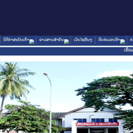
ນິຕິກໍາສະບັບເກົ່າ
ຂ່າວສານສໍາຄັນ
ເວັບໄຊອື່ນໆ
ຕິດຕໍ່ພວກເຮົາ
ກ
ເຊື່