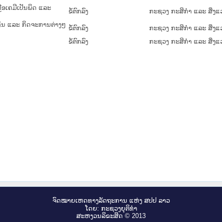
ຼືອເຄມີເປັນພິດ ແລະ
ຂໍ້ຕົກລົງ
ກະຊວງ ກະສິກຳ ແລະ ສິ່ງແ
ທຶນ ແລະ ກິດຈະການຕ່າງໆ
ຂໍ້ຕົກລົງ
ກະຊວງ ກະສິກຳ ແລະ ສິ່ງແ
ຂໍ້ຕົກລົງ
ກະຊວງ ກະສິກຳ ແລະ ສິ່ງແ
ຈົດ​ໝາຍ​ເຫດ​ທາງ​ລັດ​ຖະ​ການ ແຫ່ງ ສ​ປ​ປ ລາວ
ໂດຍ: ກະ​ຊວງຍຸ​ຕິ​ທຳ
ສະ​ຫງວນ​ລິ​ຂະ​ສິດ © 2013