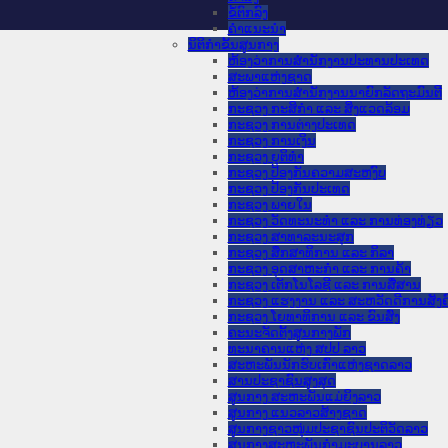
ຂໍ້ຕົກລົງ
ຄໍາແນະນໍາ
ນິຕິກຳຂັ້ນສູນກາງ
ຫ້ອງວ່າການສໍານັກງານປະທານປະເທດ
ສະພາແຫ່ງຊາດ
ຫ້ອງວ່າການສຳນັກງານນາຍົກລັດຖະມົນຕີ
ກະຊວງ ກະສິກຳ ແລະ ສິ່ງແວດລ້ອມ
ກະຊວງ ການຕ່າງປະເທດ
ກະຊວງ ການເງິນ
ກະຊວງ ຍຸຕິທໍາ
ກະຊວງ ປ້ອງກັນຄວາມສະຫງົບ
ກະຊວງ ປ້ອງກັນປະເທດ
ກະຊວງ ພາຍໃນ
ກະຊວງ ວັດທະນະທຳ ແລະ ການທ່ອງທ່ຽວ
ກະຊວງ ສາທາລະນະສຸກ
ກະຊວງ ສຶກສາທິການ ແລະ ກິລາ
ກະຊວງ ອຸດສາຫະກຳ ແລະ ການຄ້າ
ກະຊວງ ເຕັກໂນໂລຊີ ແລະ ການສື່ສານ
ກະຊວງ ແຮງງານ ແລະ ສະຫວັດດີການສັງຄ
ກະຊວງ ໂຍທາທິການ ແລະ ຂົນສົ່ງ
ຄະນະຈັດຕັ້ງສູນກາງພັກ
ທະນາຄານແຫ່ງ ສປປ ລາວ
ສະຫະພັນນັກຮົບເກົ່າແຫ່ງຊາດລາວ
ສານປະຊາຊົນສູງສຸດ
ສູນກາງ ສະຫະພັນແມ່ຍິງລາວ
ສູນກາງ ແນວລາວສ້າງຊາດ
ສູນກາງຊາວໜຸ່ມປະຊາຊົນປະຕິວັດລາວ
ສູນກາງສະຫະພັນກຳມະບານລາວ