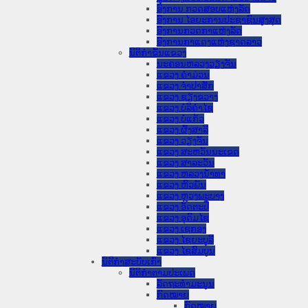
ອົງການ ກວດສອບແຫ່ງລັດ
ອົງການ ໄອຍະການປະຊາຊົນສູງສຸດ
ອົງການກວດກາແຫ່ງລັດ
ອົງການກາແດງແຫ່ງຊາດລາວ
ນິຕິກໍາຂັ້ນແຂວງ
ນະ​ຄອນ​ຫລວງວຽງຈັນ
ແຂວງ ຄໍາມ່ວນ
ແຂວງ ຈໍາປາສັກ
ແຂວງ ຊຽງຂວາງ
ແຂວງ ບໍລິຄໍາໄຊ
ແຂວງ ບໍ່ແກ້ວ
ແຂວງ ຜົ້ງສາລີ
ແຂວງ ວຽງຈັນ
ແຂວງ ສະຫວັນນະເຂດ
ແຂວງ ສາລະວັນ
ແຂວງ ຫລວງນໍ້າທາ
ແຂວງ ຫົວພັນ
ແຂວງ ຫຼວງພະບາງ
ແຂວງ ອັດຕະປື
ແຂວງ ອຸດົມໄຊ
ແຂວງ ເຊກອງ
ແຂວງ ໄຊຍະບູລີ
ແຂວງ ໄຊສົມບູນ
ນິຕິກໍາສະບັບເກົ່າ
ນິຕິກຳຕາມປະເພດ
ລັດຖະທໍາມະນູນ
ກົດໝາຍ
ກົດໝາຍ