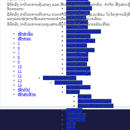
ແຂວງ ຈໍາປາສັກ
ຂໍ້ຕົກລົງ ວ່າດ້ວຍການຄຸ້ມຄອງ ແລະ ຕິດຕາມ ກວດກາການບໍາບັດ, ກໍາຈັດ ສິ່ງເສດເຫ
ແຂວງ ຊຽງຂວາງ
ອັນຕະລາຍ
ແຂວງ ບໍລິຄໍາໄຊ
ຂໍ້ຕົກລົງ ວ່າດ້ວຍການຕິດຕາມ ກວດກາວິຊາການດ້ານສິ່ງແວດລ້ອມ ໃນໂຄງການລົງ
ແຂວງ ບໍ່ແກ້ວ
ຂອງຂະແໜງການຊັບພະຍາກອນທໍາມະຊາດ ແລະ ສິ່ງແວດລ້ອມ
ແຂວງ ຜົ້ງສາລີ
ຂໍ້ຕົກລົງ ວ່າດ້ວຍການຄວບຄຸມສານຊືນໃນນໍ້າສີ ຫຼື ຜະລິດຕະພັນເຄືອບ
ແຂວງ ວຽງຈັນ
ແຂວງ ສະຫວັນນະເຂດ
ໜ້າທໍາອິດ
ແຂວງ ສາລະວັນ
ໜ້າກ່ອນ
ແຂວງ ຫລວງນໍ້າທາ
5
ແຂວງ ຫົວພັນ
6
ແຂວງ ຫຼວງພະບາງ
7
ແຂວງ ອັດຕະປື
8
ແຂວງ ອຸດົມໄຊ
9
ແຂວງ ເຊກອງ
10
ແຂວງ ໄຊຍະບູລີ
11
ແຂວງ ໄຊສົມບູນ
12
ນິຕິກໍາປະກອບຄໍາເຫັນ
13
ນິຕິກໍາຕາມປະເພດ
14
ລັດຖະທໍາມະນູນ
ໜ້າຕໍ່ໄປ
ກົດໝາຍ
ໜ້າສຸດທ້າຍ
ກົດໝາຍ
ປະມວນກົດໝາຍ ແພ່ງ
ປະມວນກົດໝາຍ ອາຍາ
ມະຕິຕົກລົງ
ລັດຖະບັນຍັດ
ລັດຖະດໍາລັດ
ດໍາລັດ
ຄໍາສັ່ງ