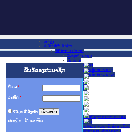
ໜ້າຫຼັກ
ນິຕິກໍາມີຜົນສັກສິດ
ນິຕິກໍາຕາມປະເພດ
ລັດຖະທໍາມະນູນ
ກົດໝາຍ
ກົດໝາຍ
ພື້ນທີ່ຂອງສະມາຊິກ
ປະມວນກົດໝາຍ ແພ່ງ
ປະມວນກົດໝາຍ ອາຍາ
ມະຕິຕົກລົງ
ລັດຖະບັນຍັດ
ອີເມລ
*
ລັດຖະດໍາລັດ
ດໍາລັດ
ລະຫັດ
*
ຄໍາສັ່ງ
ຂໍ້ຕົກລົງ
ຄໍາແນະນໍາ
ຈື່ຂໍ້ມູນໄວ້ຄັ້ງໜ້າ
ນິຕິກໍາຂັ້ນສູນກາງ
ຫ້ອງວ່າການສໍານັກງານປະທານປະເທດ
ສະໝັກ
|
ລືມລະຫັດ
ສະພາແຫ່ງຊາດ
ຫ້ອງວ່າການສຳນັກງານນາຍົກລັດຖະມົນຕີ
ກະຊວງ ກະສິກຳ ແລະ ສິ່ງແວດລ້ອມ