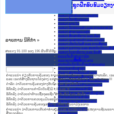
ກະຊວງ ການຕ່າງປະເທດ
Ministry of Just
ເຜີຍແຜ່ວັບໄຊຈົດ
ກະຊວງຍຸຕິທຳ
ຊຸດຝຶກອົບຮົມວຽກ
ກອງປະຊຸມທົບທວນຄ
ຝຶກອົບຮົມ ຜູ່ປະ
ຝຶກອົບຮົມ ຜູ່ປະ
ເຜີຍແຜ່ແອັບກົດໝ
ເຜີຍແຜ່ແອັບກົດໝ
ຍົກລະດັບວຽກງານຈ
ຊຸດຝຶກອົບຮົມວຽກ
ກະຊວງ ການເງິນ
ກະຊວງ ຍຸຕິທໍາ
ກະຊວງ ປ້ອງກັນຄວາມສະຫງົບ
ກະຊວງ ປ້ອງກັນປະເທດ
ກະຊວງ ພາຍໃນ
ກະຊວງ ວັດທະນະທຳ ແລະ ການທ່ອງທ່ຽວ
ກະຊວງ ສາທາລະນະສຸກ
ກະຊວງ ສຶກສາທິການ ແລະ ກິລາ
ລາຍການ ນິຕິກໍາ »
ກະຊວງ ອຸດສາຫະກຳ ແລະ ການຄ້າ
ກະຊວງ ເຕັກໂນໂລຊີ ແລະ ການສື່ສານ
ກະຊວງ ແຮງງານ ແລະ ສະຫວັດດີການສັງຄ
ສະແດງ 91-100 ຂອງ 196 ຜົນທີ່ໄດ້ຮັບ.
ກະຊວງ ໂຍທາທິການ ແລະ ຂົນສົ່ງ
ຄະນະຈັດຕັ້ງສູນກາງພັກ
ຫົວຂໍ້
ທະນາຄານແຫ່ງ ສປປ ລາວ
ສະຫະພັນນັກຮົບເກົ່າແຫ່ງຊາດລາວ
ສານປະຊາຊົນສູງສຸດ
ສູນກາງ ສະຫະພັນແມ່ຍິງລາວ
ຄໍາແນະນໍາ ກ່ຽວກັບການຄຸ້ມຄອງ ການເຄື່ອນຍ້າຍໄມ້ທ່ອນ ຈາກເຂດປ່າຜະລິດ, ເຂດຫ
ສູນກາງ ແນວລາວສ້າງຊາດ
ແລະ ເຂດກໍ່ສ້າງພື້ນຖານໂຄງລ່າງ ແຕ່ສະໜາມ I ຫາສະໜາມ II ແລະ ສະໜາມ III
ສູນກາງຊາວໜຸ່ມປະຊາຊົນປະຕິວັດລາວ
ດໍາລັດ ວ່າດ້ວຍການຄຸ້ມຄອງອ່າງຮັບນໍ້າ ແລະ ອ່າງເກັບນໍ້າ
ສູນກາງສະຫະພັນກຳມະບານລາວ
ອົງການ ກວດສອບແຫ່ງລັດ
ຂໍ້ຕົກລົງ ວ່າດ້ວຍການກໍານົດບັນຊີໄມ້ I,II ແລະ III
ອົງການ ໄອຍະການປະຊາຊົນສູງສຸດ
ຂໍ້ຕົກລົງ ວ່າດ້ວຍຢາຕ້ານເຊື້ອຈຸລະຊີບ ສຳລັບ ສັດ ແລະ ສັດນ້ຳ
ອົງການກວດກາແຫ່ງລັດ
ຂໍ້ຕົກລົງ ວ່າດ້ວຍການຄວບຄຸມມົນລະພິດ
ອົງການກາແດງແຫ່ງຊາດລາວ
ຂໍ້ຕົກລົງ ວ່າດ້ວຍການຄຸ້ມຄອງເຄມີພາຍໃຕ້ອະນຸສັນຍາມົງເຣອານ
ນິຕິກໍາຂັ້ນແຂວງ
ນະ​ຄອນ​ຫລວງວຽງຈັນ
ຄໍາແນະນໍາ ວ່າດ້ວຍການເກັບຄ່າທໍານຽມ ແລະ ຄ່າບໍລິການ ຂະແໜງການຊັບພະ
ສິ່ງແວດລ້ອມ
ແຂວງ ຄໍາມ່ວນ