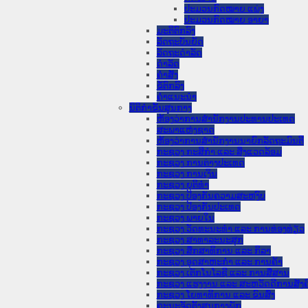
ປະມວນກົດໝາຍ ແພ່ງ
ປະມວນກົດໝາຍ ອາຍາ
ມະຕິຕົກລົງ
ລັດຖະບັນຍັດ
ລັດຖະດໍາລັດ
ດໍາລັດ
ຄໍາສັ່ງ
ຂໍ້ຕົກລົງ
ຄໍາແນະນໍາ
ນິຕິກໍາຂັ້ນສູນກາງ
ຫ້ອງວ່າການສໍານັກງານປະທານປະເທດ
ສະພາແຫ່ງຊາດ
ຫ້ອງວ່າການສຳນັກງານນາຍົກລັດຖະມົນຕີ
ກະຊວງ ກະສິກຳ ແລະ ສິ່ງແວດລ້ອມ
ກະຊວງ ການຕ່າງປະເທດ
ກະຊວງ ການເງິນ
ກະຊວງ ຍຸຕິທໍາ
ກະຊວງ ປ້ອງກັນຄວາມສະຫງົບ
ກະຊວງ ປ້ອງກັນປະເທດ
ກະຊວງ ພາຍໃນ
ກະຊວງ ວັດທະນະທຳ ແລະ ການທ່ອງທ່ຽວ
ກະຊວງ ສາທາລະນະສຸກ
ກະຊວງ ສຶກສາທິການ ແລະ ກິລາ
ກະຊວງ ອຸດສາຫະກຳ ແລະ ການຄ້າ
ກະຊວງ ເຕັກໂນໂລຊີ ແລະ ການສື່ສານ
ກະຊວງ ແຮງງານ ແລະ ສະຫວັດດີການສັງຄ
ກະຊວງ ໂຍທາທິການ ແລະ ຂົນສົ່ງ
ຄະນະຈັດຕັ້ງສູນກາງພັກ