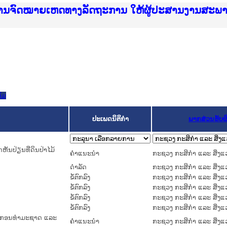
ice Lao PDR
ໝາຍເຫດທາງລັດຖະການ ແລະ ແອັບກົດໝາຍລາວ ທີ່ ສະຖາ
ງານຈົດໝາຍເຫດທາງລັດຖະການ ໃຫ້ຜູ້ປະສານງານສະພ
ືນການຈັດຕັ້ງປະຕິບັດວຽກງານຈົດໝາຍເຫດທາງລັດຖະ
ສານງານວຽກງານຈົດໝາຍເຫດທາງລັດຖະການ ສຳລັບ ພາກ
ສານງານວຽກງານຈົດໝາຍເຫດທາງລັດຖະການ ສຳລັບ ພາກໃ
າຍລາວ ແລະ ເວັບໄຊຈົດໝາຍເຫດທາງລັດຖະການ ທີ່ ວ
າຍລາວ ແລະ ເວັບໄຊຈົດໝາຍເຫດທາງລັດຖະການ ທີ່ ວິ
ົດໝາຍເຫດທາງລັດຖະການໃຫ້ຜູ້ປະສານງານຂັ້ນແຂວງ
ງານຈົດໝາຍເຫດທາງລັດຖະການ ໃຫ້ຜູ້ປະສານງານສະພ
ົມ
ປະເພດນິຕິກຳ
ພາກສ່ວນຮັບ
ັນປ່ຽນທີ່ດິນປ່າໄມ້
ຄໍາແນະນໍາ
ກະຊວງ ກະສິກຳ ແລະ ສິ່ງແ
ດໍາລັດ
ກະຊວງ ກະສິກຳ ແລະ ສິ່ງແ
ຂໍ້ຕົກລົງ
ກະຊວງ ກະສິກຳ ແລະ ສິ່ງແ
ຂໍ້ຕົກລົງ
ກະຊວງ ກະສິກຳ ແລະ ສິ່ງແ
ຂໍ້ຕົກລົງ
ກະຊວງ ກະສິກຳ ແລະ ສິ່ງແ
ຂໍ້ຕົກລົງ
ກະຊວງ ກະສິກຳ ແລະ ສິ່ງແ
ຍາກອນທໍາມະຊາດ ແລະ
ຄໍາແນະນໍາ
ກະຊວງ ກະສິກຳ ແລະ ສິ່ງແ