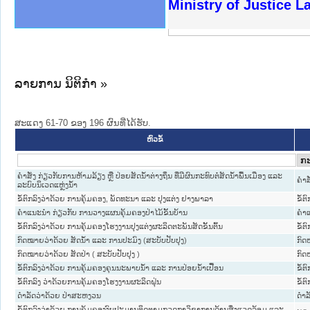
ງລັດຖະການໃຫ້ຜູ້ປະສານງານ
ງປະຕິບັດວຽກງານຈົດໝາຍເຫດ
ານຈົດໝາຍເຫດທາງລັດຖະການ
ານຈົດໝາຍເຫດທາງລັດຖະການ
ະ ເວັບໄຊຈົດໝາຍເຫດທາງ
ະ ເວັບໄຊຈົດໝາຍເຫດທາງ
ເຫດທາງລັດຖະການ ໃຫ້ຜູ້
ເຫດທາງລັດຖະການ ໃຫ້ຜູ້
Ministry of Justice 
ານສັນຕິບານປະຊາຊົນ
ຄານຕຳຫຼວດປະຊາຊົນ
າຊົນ ພາກເໜືອ
ຊາຊົນ ພາກກາງ
າກເໜືອ
າກກາງ
ະການ
າກໃຕ້
ລາຍການ ນິຕິກໍາ »
ສະແດງ 61-70 ຂອງ 196 ຜົນທີ່ໄດ້ຮັບ.
ຫົວຂໍ້
ຄຳສັ່ງ ກ່ຽວກັບການຫ້າມລ້ຽງ ຫຼື ປ່ອຍສັດນ້ຳຕ່າງຖິ່ນ ທີ່ມີຜົນກະທົບຕໍ່ສັດນ້ຳພື້ນເມືອງ ແລະ
ຄໍາສ
ລະບົບນິເວດແຫຼ່ງນໍ້າ
ຂໍ້ຕົກລົງວ່າດ້ວຍ ການຄຸ້ມຄອງ, ພັດທະນາ ແລະ ປຸງແຕ່ງ ຢາງພາລາ
ຂໍ້ຕ
ຄຳແນະນຳ ກ່ຽວກັບ ການວາງແຜນຄຸ້ມຄອງປ່າໄມ້ຂັ້ນບ້ານ
ຄໍາ
ຂໍ້ຕົກລົງວ່າດ້ວຍ ການຄຸ້ມຄອງໂຮງງານປຸງແຕ່ງຜະລິດຕະພັນສັດຂັ້ນຕົ້ນ
ຂໍ້ຕ
ກົດໝາຍວ່າດ້ວຍ ສັດນ້ຳ ແລະ ການປະມົງ (ສະບັບປັບປຸງ)
ກົ
ກົດໝາຍວ່າດ້ວຍ ສັດປ່າ ( ສະບັບປັບປຸງ )
ກົ
ຂໍ້ຕົກລົງວ່າດ້ວຍ ການຄຸ້ມຄອງຄຸນນະພາບນໍ້າ ແລະ ການປ່ອຍນໍ້າເປື້ອນ
ຂໍ້ຕ
ຂໍ້ຕົກລົງ ວ່າດ້ວຍການຄຸ້ມຄອງໂຮງງານຜະລິດຝຸ່ນ
ຂໍ້ຕ
ດຳລັດວ່າດ້ວຍ ປ່າສະຫງວນ
ດໍາລ
ຂໍ້ຕົກລົງວ່າດ້ວຍ ການຄຸ້ມຄອງງົບປະມານຕິດຕາມກວດກາວິຊາການດ້ານສິ່ງແວດລ້ອມ ແລະ