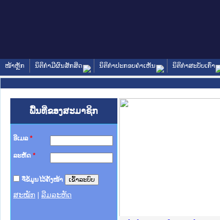
ໜ້າຫຼັກ
ນິຕິກໍາມີຜົນສັກສິດ
ນິຕິກໍາປະກອບຄໍາເຫັນ
ນິຕິກໍາສະບັບເກົ່າ
ພື້ນທີ່ຂອງສະມາຊິກ
ອີເມລ
*
ລະຫັດ
*
ຈື່ຂໍ້ມູນໄວ້ຄັ້ງໜ້າ
ສະໝັກ
|
ລືມລະຫັດ