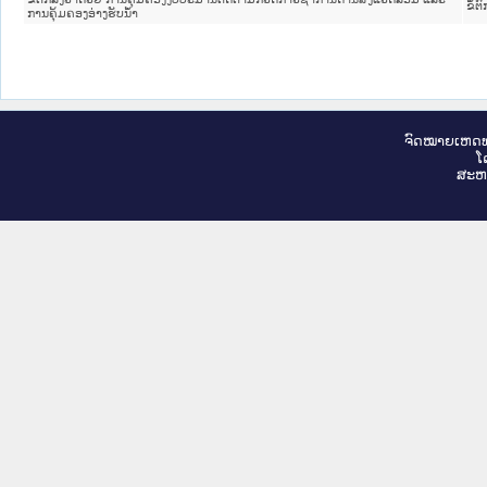
ຂໍ້ຕ
ການຄຸ້ມຄອງອ່າງຮັບນໍ້າ
ຈົດ​ໝາຍ​ເຫດ​ທ
ໂ
ສະ​ຫ