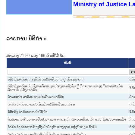
ງລັດຖະການໃຫ້ຜູ້ປະສານງານ
ງປະຕິບັດວຽກງານຈົດໝາຍເຫດ
ານຈົດໝາຍເຫດທາງລັດຖະການ
ານຈົດໝາຍເຫດທາງລັດຖະການ
ະ ເວັບໄຊຈົດໝາຍເຫດທາງ
ະ ເວັບໄຊຈົດໝາຍເຫດທາງ
ເຫດທາງລັດຖະການ ໃຫ້ຜູ້
ເຫດທາງລັດຖະການ ໃຫ້ຜູ້
Ministry of Justice 
ານສັນຕິບານປະຊາຊົນ
ຄານຕຳຫຼວດປະຊາຊົນ
າຊົນ ພາກເໜືອ
ຊາຊົນ ພາກກາງ
າກເໜືອ
າກກາງ
ະການ
າກໃຕ້
ລາຍການ ນິຕິກໍາ »
ສະແດງ 71-80 ຂອງ 196 ຜົນທີ່ໄດ້ຮັບ.
ຫົວຂໍ້
ຂໍ້ຕົກລົງວ່າດ້ວຍ ກອງທຶນພັດທະນາຂັ້ນບ້ານ ຢູ່ ເມືອງທຸກຍາກ
ຂໍ້ຕ
ຂໍ້ຕົກລົງວ່າດ້ວຍ ບັນຊີການຈັດແບ່ງກຸ່ມໂຄງການລົງທຶນ ຫຼື ກິດຈະການຕ່າງໆ ໃນການປະເມີນ
ຂໍ້ຕ
ຜົນກະທົບຕໍ່ສິ່ງແວດລ້ອມ
ຄໍາແນະນໍາ ວ່າດ້ວຍການປະເມີນລາຄາທີ່ດິນ
ຄໍາ
ດຳລັດ ວ່າດ້ວຍການປະເມີນຜົນກະທົບຕໍ່ສິ່ງແວດລ້ອມ
ດໍາລ
ຂໍ້ຕົກລົງ ວ່າດ້ວຍການນໍາໃຊ້ນໍ້າ
ຂໍ້ຕ
ກົດໝາຍ ວ່າດ້ວຍ ການປັບປຸງບາງມາດຕາຂອງກົດໝາຍວ່າດ້ວຍ ນໍ້າ ແລະ ຊັບພະຍາກອນນໍ້າ
ກົ
ດຳລັດ ວ່າດ້ວຍການສ້າງຕັ້ງ ປ່າປ້ອງກັນແຫ່ງຊາດ ແຫຼ່ງນໍ້າຄຽນ-ນໍ້າໂມ້
ດໍາລ
ດຳລັດ ວ່າດ້ວຍ ການສ້າງຕັ້ງປ່າປ້ອງກັນແຫ່ງຊາດ ແຫຼ່ງນໍ້າມັດ
ດໍາລ