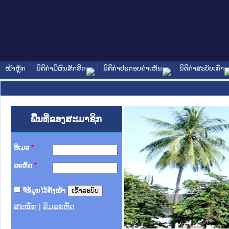
ໜ້າຫຼັກ
ນິຕິກໍາມີຜົນສັກສິດ
ນິຕິກໍາປະກອບຄໍາເຫັນ
ນິຕິກໍາສະບັບເກົ່າ
ພື້ນທີ່ຂອງສະມາຊິກ
ອີເມລ
*
ລະຫັດ
*
ຈື່ຂໍ້ມູນໄວ້ຄັ້ງໜ້າ
ສະໝັກ
|
ລືມລະຫັດ