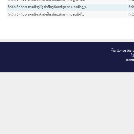
ດຳລັດ ວ່າດ້ວຍ ການສ້າງຕັ້ງ ປ່າປ້ອງກັນແຫ່ງຊາດ ຍອດນໍ້າງຽບ
ດໍາລ
ດຳລັດ ວ່າດ້ວຍ ການສ້າງຕັ້ງປ່າປ້ອງກັນແຫ່ງຊາດ ຍອດນໍ້າງື່ມ
ດໍາລ
ຈົດ​ໝາຍ​ເຫດ​ທ
ໂ
ສະ​ຫ