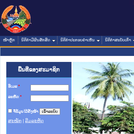
ໜ້າຫຼັກ
ນິຕິກໍາມີຜົນສັກສິດ
ນິຕິກໍາປະກອບຄໍາເຫັນ
ນິຕິກໍາສະບັບເກົ່າ
ພື້ນທີ່ຂອງສະມາຊິກ
ອີເມລ
*
ລະຫັດ
*
ຈື່ຂໍ້ມູນໄວ້ຄັ້ງໜ້າ
ສະໝັກ
|
ລືມລະຫັດ