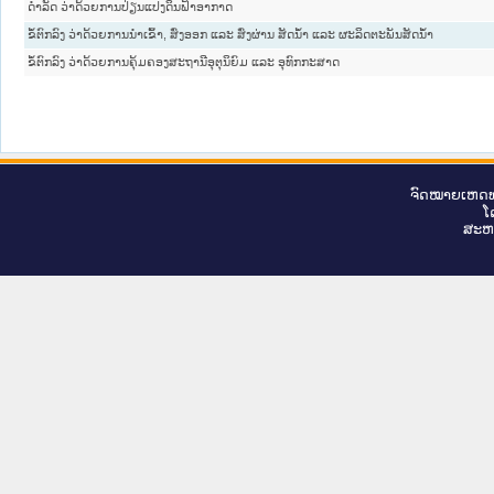
ດຳລັດ ວ່າດ້ວຍການປ່ຽນແປງດິນຟ້າອາກາດ
ຂໍ້ຕົກລົງ ວ່າດ້ວຍການນຳເຂົ້າ, ສົ່ງອອກ ແລະ ສົ່ງຜ່ານ ສັດນໍ້າ ແລະ ຜະລິດຕະພັນສັດນໍ້າ
ຂໍ້ຕົກລົງ ວ່າດ້ວຍການຄຸ້ມຄອງສະຖານີອຸຕຸນິຍົມ ແລະ ອຸທົກກະສາດ
ຈົດ​ໝາຍ​ເຫດ​ທ
ໂ
ສະ​ຫ