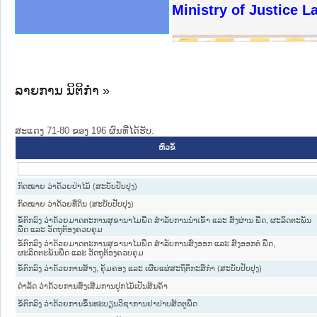
ງລັດຖະການໃຫ້ຜູ້ປະສານງານ
ງປະຕິບັດວຽກງານຈົດໝາຍເຫດ
ານຈົດໝາຍເຫດທາງລັດຖະການ
ານຈົດໝາຍເຫດທາງລັດຖະການ
ະ ເວັບໄຊຈົດໝາຍເຫດທາງ
ະ ເວັບໄຊຈົດໝາຍເຫດທາງ
ເຫດທາງລັດຖະການ ໃຫ້ຜູ້
ເຫດທາງລັດຖະການ ໃຫ້ຜູ້
Ministry of Justice 
ານສັນຕິບານປະຊາຊົນ
ຄານຕຳຫຼວດປະຊາຊົນ
າຊົນ ພາກເໜືອ
ຊາຊົນ ພາກກາງ
າກເໜືອ
າກກາງ
ະການ
າກໃຕ້
ລາຍການ ນິຕິກໍາ »
ສະແດງ 71-80 ຂອງ 196 ຜົນທີ່ໄດ້ຮັບ.
ຫົວຂໍ້
ກົດໝາຍ ວ່າດ້ວຍປ່າໄມ້ (ສະບັບປັບປຸງ)
ກົດໝາຍ ວ່າດ້ວຍທີ່ດິນ (ສະບັບປັບປຸງ)
ຂໍ້ຕົກລົງ ວ່າດ້ວຍມາດຕະການສຸຂານາໄມພືດ ສຳລັບການນຳເຂົ້າ ແລະ ສົ່ງຜ່ານ ພືດ, ຜະລິດຕະພັນ
ພືດ ແລະ ວັດຖຸຕ້ອງຄວບຄຸມ
ຂໍ້ຕົກລົງ ວ່າດ້ວຍມາດຕະການສຸຂານາໄມພືດ ສຳລັບການສົ່ງອອກ ແລະ ສົ່ງອອກຕໍ່ ພືດ,
ຜະລິດຕະພັນພືດ ແລະ ວັດຖຸຕ້ອງຄວບຄຸມ
ຂໍ້ຕົກລົງ ວ່າດ້ວຍການສ້າງ, ຄຸ້ມຄອງ ແລະ ເຜີຍແຜ່ສະຖິຕິກະສິກຳ (ສະບັບປັບປຸງ)
ດຳລັດ ວ່າດ້ວຍການສົ່ງເສີມການປູກໄມ້ເປັນສິນຄ້າ
ຂໍ້ຕົກລົງ ວ່າດ້ວຍການຂຶ້ນທະບຽນວິຊາການຢາປາບສັດຕູພືດ