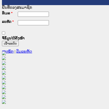
ພື້ນທີ່ຂອງສະມາຊິກ
ອີເມລ
*
ລະຫັດ
*
ຈື່ຂໍ້ມູນໄວ້ຄັ້ງໜ້າ
ສະໝັກ
|
ລືມລະຫັດ