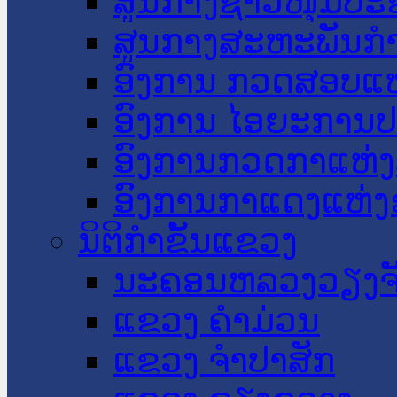
ສູນກາງຊາວໜຸ່ມປະ
ສູນກາງສະຫະພັນກ
ອົງການ ກວດສອບແຫ
ອົງການ ໄອຍະການປ
ອົງການກວດກາແຫ່ງ
ອົງການກາແດງແຫ່
ນິຕິກໍາຂັ້ນແຂວງ
ນະ​ຄອນ​ຫລວງວຽງຈ
ແຂວງ ຄໍາມ່ວນ
ແຂວງ ຈໍາປາສັກ