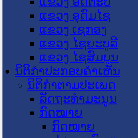
ແຂວງ ອັດຕະປື
ແຂວງ ອຸດົມໄຊ
ແຂວງ ເຊກອງ
ແຂວງ ໄຊຍະບູລີ
ແຂວງ ໄຊສົມບູນ
ນິຕິກໍາປະກອບຄໍາເຫັນ
ນິຕິກໍາຕາມປະເພດ
ລັດຖະທໍາມະນູນ
ກົດໝາຍ
ກົດໝາຍ