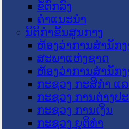
ຂໍ້ຕົກລົງ
ຄໍາແນະນໍາ
ນິຕິກໍາຂັ້ນສູນກາງ
ຫ້ອງວ່າການສໍານັ
ສະພາແຫ່ງຊາດ
ຫ້ອງວ່າການສຳນັກງ
ກະຊວງ ກະສິກຳ ແລະ
ກະຊວງ ການຕ່າງປ
ກະຊວງ ການເງິນ
ກະຊວງ ຍຸຕິທໍາ