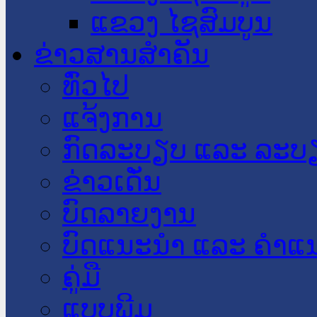
ແຂວງ ໄຊສົມບູນ
ຂ່າວສານສໍາຄັນ
​ທົ່ວ​ໄປ
ແຈ້ງການ
ກົດລະບຽບ ແລະ ລະບ
ຂ່າວເດັ່ນ
ບົດລາຍງານ
ບົດແນະນໍາ ແລະ ຄໍາແ
ຄູ່ມື
ແບບພີມ