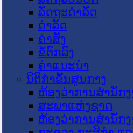
ລັດຖະດໍາລັດ
ດໍາລັດ
ຄໍາສັ່ງ
ຂໍ້ຕົກລົງ
ຄໍາແນະນໍາ
ນິຕິກໍາຂັ້ນສູນກາງ
ຫ້ອງວ່າການສໍານັ
ສະພາແຫ່ງຊາດ
ຫ້ອງວ່າການສຳນັກງ
ກະຊວງ ກະສິກຳ ແລະ