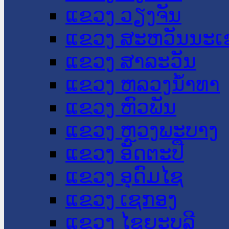
ແຂວງ ວຽງຈັນ
ແຂວງ ສະຫວັນນະເ
ແຂວງ ສາລະວັນ
ແຂວງ ຫລວງນໍ້າທາ
ແຂວງ ຫົວພັນ
ແຂວງ ຫຼວງພະບາງ
ແຂວງ ອັດຕະປື
ແຂວງ ອຸດົມໄຊ
ແຂວງ ເຊກອງ
ແຂວງ ໄຊຍະບູລີ