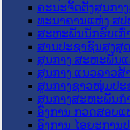
ຄະນະຈັດຕັ້ງສູນກາງ
ທະນາຄານແຫ່ງ ສປ
ສະຫະພັນນັກຮົບເກົ
ສານປະຊາຊົນສູງສຸ
ສູນກາງ ສະຫະພັນແ
ສູນກາງ ແນວລາວສ້
ສູນກາງຊາວໜຸ່ມປະ
ສູນກາງສະຫະພັນກ
ອົງການ ກວດສອບແຫ
ອົງການ ໄອຍະການປ