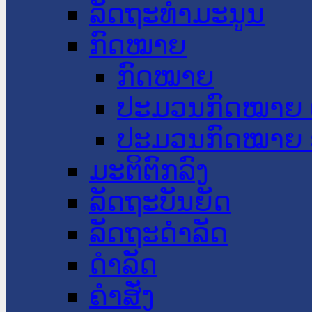
ລັດຖະທໍາມະນູນ
ກົດໝາຍ
ກົດໝາຍ
ປະມວນກົດໝາຍ 
ປະມວນກົດໝາຍ 
ມະຕິຕົກລົງ
ລັດຖະບັນຍັດ
ລັດຖະດໍາລັດ
ດໍາລັດ
ຄໍາສັ່ງ