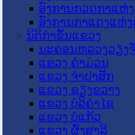
ອົງການກວດກາແຫ່ງ
ອົງການກາແດງແຫ່
ນິຕິກໍາຂັ້ນແຂວງ
ນະ​ຄອນ​ຫລວງວຽງຈ
ແຂວງ ຄໍາມ່ວນ
ແຂວງ ຈໍາປາສັກ
ແຂວງ ຊຽງຂວາງ
ແຂວງ ບໍລິຄໍາໄຊ
ແຂວງ ບໍ່ແກ້ວ
ແຂວງ ຜົ້ງສາລີ