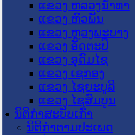
ແຂວງ ຫລວງນໍ້າທາ
ແຂວງ ຫົວພັນ
ແຂວງ ຫຼວງພະບາງ
ແຂວງ ອັດຕະປື
ແຂວງ ອຸດົມໄຊ
ແຂວງ ເຊກອງ
ແຂວງ ໄຊຍະບູລີ
ແຂວງ ໄຊສົມບູນ
ນິຕິກໍາສະບັບເກົ່າ
ນິຕິກຳຕາມປະເພດ