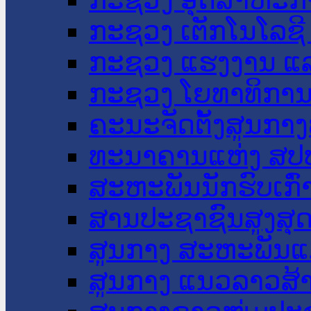
ກະຊວງ ເຕັກໂນໂລຊີ
ກະຊວງ ແຮງງານ ແລ
ກະຊວງ ໂຍທາທິການ 
ຄະນະຈັດຕັ້ງສູນກາງ
ທະນາຄານແຫ່ງ ສປ
ສະຫະພັນນັກຮົບເກົ
ສານປະຊາຊົນສູງສຸ
ສູນກາງ ສະຫະພັນແ
ສູນກາງ ແນວລາວສ້