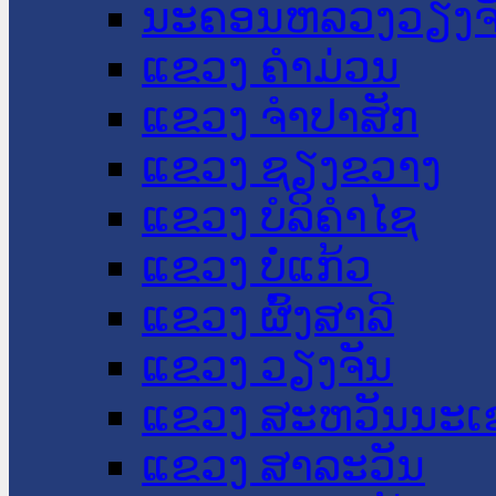
ນະ​ຄອນ​ຫລວງວຽງຈ
ແຂວງ ຄໍາມ່ວນ
ແຂວງ ຈໍາປາສັກ
ແຂວງ ຊຽງຂວາງ
ແຂວງ ບໍລິຄໍາໄຊ
ແຂວງ ບໍ່ແກ້ວ
ແຂວງ ຜົ້ງສາລີ
ແຂວງ ວຽງຈັນ
ແຂວງ ສະຫວັນນະເ
ແຂວງ ສາລະວັນ