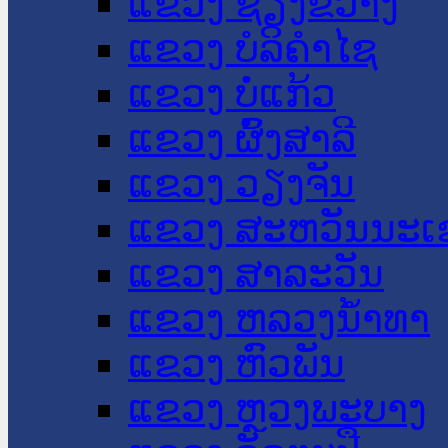
ແຂວງ ຊຽງຂວາງ
ແຂວງ ບໍລິຄໍາໄຊ
ແຂວງ ບໍ່ແກ້ວ
ແຂວງ ຜົ້ງສາລີ
ແຂວງ ວຽງຈັນ
ແຂວງ ສະຫວັນນະເ
ແຂວງ ສາລະວັນ
ແຂວງ ຫລວງນໍ້າທາ
ແຂວງ ຫົວພັນ
ແຂວງ ຫຼວງພະບາງ