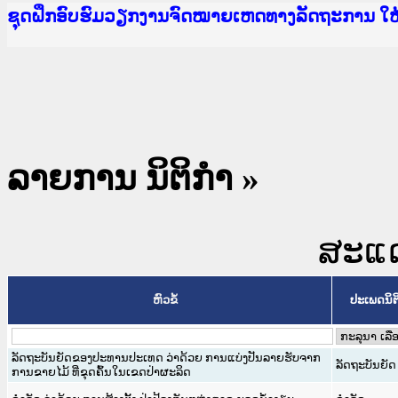
Ministry of Justice Lao PDR
ເຜີຍແຜ່ວັບໄຊຈົດໝາຍເຫດທາງລັດຖະການ ແລະ ແອັບກ
ກະຊວງຍຸຕິທຳ
ຊຸດຝຶກອົບຮົມວຽກງານຈົດໝາຍເຫດທາງລັດຖະການ ໃ
ກອງປະຊຸມທົບທວນຄືນການຈັດຕັ້ງປະຕິບັດວຽກງານຈ
ຝຶກອົບຮົມ ຜູ່ປະສານງານວຽກງານຈົດໝາຍເຫດທາງລັ
ຝຶກອົບຮົມ ຜູ່ປະສານງານວຽກງານຈົດໝາຍເຫດທາງລັດ
ເຜີຍແຜ່ແອັບກົດໝາຍລາວ ແລະ ເວັບໄຊຈົດໝາຍເຫດທ
ເຜີຍແຜ່ແອັບກົດໝາຍລາວ ແລະ ເວັບໄຊຈົດໝາຍເຫດທາ
ຍົກລະດັບວຽກງານຈົດໝາຍເຫດທາງລັດຖະການໃຫ້ຜູ້
ຊຸດຝຶກອົບຮົມວຽກງານຈົດໝາຍເຫດທາງລັດຖະການ ໃ
ລາຍການ ນິຕິກໍາ »
ສະແດງ
ຫົວຂໍ້
ປະເພດນິຕ
ລັດຖະບັນຍັດຂອງປະທານປະເທດ ວ່າດ້ວຍ ການແບ່ງປັນລາຍຮັບຈາກ
ລັດຖະບັນຍັດ
ການຂາຍໄມ້ ທີ່ຂຸດຄົ້ນໃນເຂດປ່າຜະລິດ