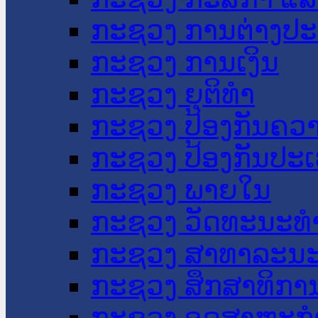
ກະຊວງ ການຕ່າງປ
ກະຊວງ ການເງິນ
ກະຊວງ ຍຸຕິທໍາ
ກະຊວງ ປ້ອງກັນຄວ
ກະຊວງ ປ້ອງກັນປະ
ກະຊວງ ພາຍໃນ
ກະຊວງ ວັດທະນະທຳ
ກະຊວງ ສາທາລະນະ
ກະຊວງ ສຶກສາທິການ
ກະຊວງ ອຸດສາຫະກຳ