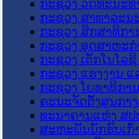
ກະຊວງ ວັດທະນະທຳ
ກະຊວງ ສາທາລະນະ
ກະຊວງ ສຶກສາທິການ
ກະຊວງ ອຸດສາຫະກຳ
ກະຊວງ ເຕັກໂນໂລຊີ
ກະຊວງ ແຮງງານ ແລ
ກະຊວງ ໂຍທາທິການ 
ຄະນະຈັດຕັ້ງສູນກາງ
ທະນາຄານແຫ່ງ ສປ
ສະຫະພັນນັກຮົບເກົ