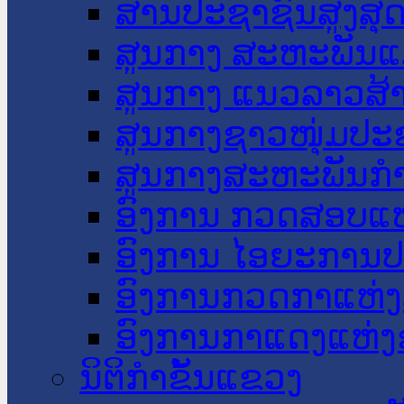
ສານປະຊາຊົນສູງສຸ
ສູນກາງ ສະຫະພັນແ
ສູນກາງ ແນວລາວສ້
ສູນກາງຊາວໜຸ່ມປະ
ສູນກາງສະຫະພັນກ
ອົງການ ກວດສອບແຫ
ອົງການ ໄອຍະການປ
ອົງການກວດກາແຫ່ງ
ອົງການກາແດງແຫ່
ນິຕິກໍາຂັ້ນແຂວງ