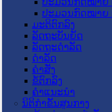
ປະມວນກົດໝາຍ 
ປະມວນກົດໝາຍ 
ມະຕິຕົກລົງ
ລັດຖະບັນຍັດ
ລັດຖະດໍາລັດ
ດໍາລັດ
ຄໍາສັ່ງ
ຂໍ້ຕົກລົງ
ຄໍາແນະນໍາ
ນິຕິກຳຂັ້ນສູນກາງ