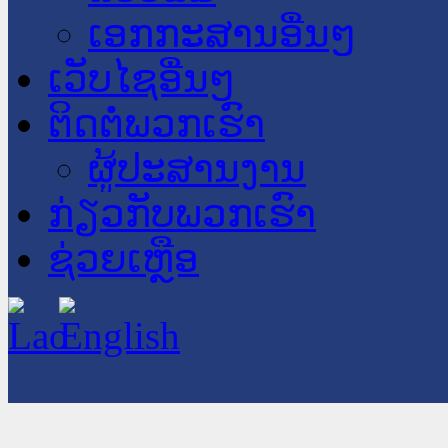
ເອກກະສານອື່ນໆ
ເວັບໄຊອື່ນໆ
ຕິດຕໍ່ພວກເຮົາ
ຜູ້ປະສານງານ
ກ່ຽວກັບພວກເຮົາ
ຊ່ວຍເຫຼືອ