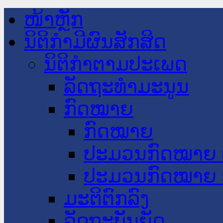
ໜ້າຫຼັກ
ນິຕິກໍາມີຜົນສັກສິດ
ນິຕິກໍາຕາມປະເພດ
ລັດຖະທໍາມະນູນ
ກົດໝາຍ
ກົດໝາຍ
ປະມວນກົດໝາຍ 
ປະມວນກົດໝາຍ 
ມະຕິຕົກລົງ
ລັດຖະບັນຍັດ