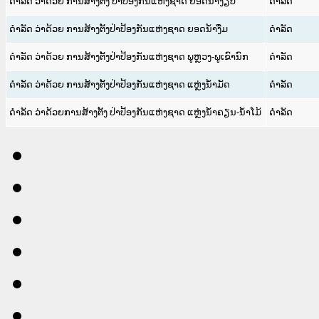
ດຳລັດ ວ່າດ້ວຍ ການສ້າງຕັ້ງ ປ່າປ້ອງກັນແຫ່ງຊາດ ຍອດນໍ້າງຽບ
ດໍາລັດ
ດຳລັດ ວ່າດ້ວຍ ການສ້າງຕັ້ງປ່າປ້ອງກັນແຫ່ງຊາດ ຍອດນໍ້າງື່ມ
ດໍາລັດ
ດຳລັດ ວ່າດ້ວຍ ການສ້າງຕັ້ງປ່າປ້ອງກັນແຫ່ງຊາດ ພູຫຼວງ-ພູເຂົານົກ
ດໍາລັດ
ດຳລັດ ວ່າດ້ວຍ ການສ້າງຕັ້ງປ່າປ້ອງກັນແຫ່ງຊາດ ແຫຼ່ງນໍ້າມັດ
ດໍາລັດ
ດຳລັດ ວ່າດ້ວຍການສ້າງຕັ້ງ ປ່າປ້ອງກັນແຫ່ງຊາດ ແຫຼ່ງນໍ້າຄຽນ-ນໍ້າໂມ້
ດໍາລັດ