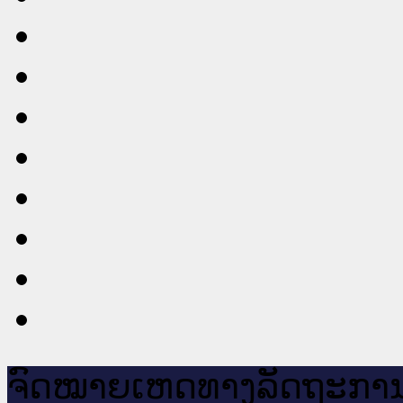
ຈົດ​ໝາຍ​ເຫດ​ທາງ​ລັດ​ຖະ​ກາ