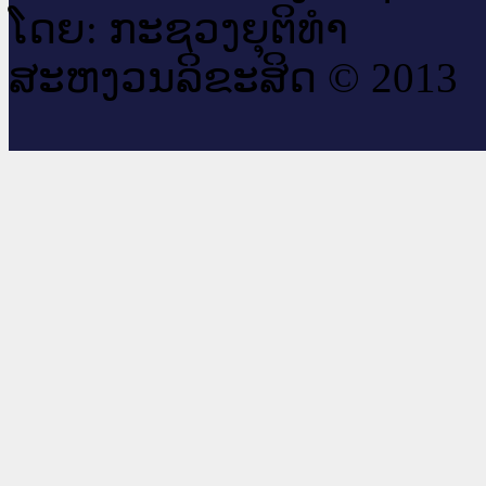
ໂດຍ: ກະ​ຊວງຍຸ​ຕິ​ທຳ
ສະ​ຫງວນ​ລິ​ຂະ​ສິດ © 2013