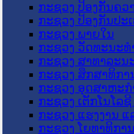
ກະຊວງ ປ້ອງກັນຄວ
ກະຊວງ ປ້ອງກັນປະ
ກະຊວງ ພາຍໃນ
ກະຊວງ ວັດທະນະທຳ
ກະຊວງ ສາທາລະນະ
ກະຊວງ ສຶກສາທິການ
ກະຊວງ ອຸດສາຫະກຳ
ກະຊວງ ເຕັກໂນໂລຊີ
ກະຊວງ ແຮງງານ ແລ
ກະຊວງ ໂຍທາທິການ 