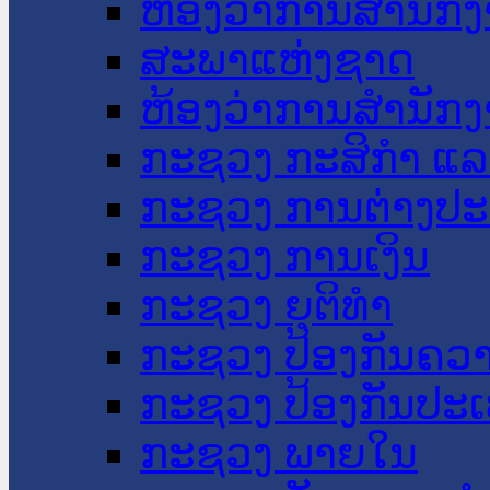
ຫ້ອງວ່າການສໍານັ
ສະພາແຫ່ງຊາດ
ຫ້ອງວ່າການສຳນັກງ
ກະຊວງ ກະສິກຳ ແລະ
ກະຊວງ ການຕ່າງປ
ກະຊວງ ການເງິນ
ກະຊວງ ຍຸຕິທໍາ
ກະຊວງ ປ້ອງກັນຄວ
ກະຊວງ ປ້ອງກັນປະ
ກະຊວງ ພາຍໃນ