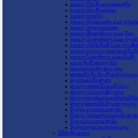
ກະຊວງ ປ້ອງກັນຄວາມສະຫງົບ
ກະຊວງ ປ້ອງກັນປະເທດ
ກະຊວງ ພາຍໃນ
ກະຊວງ ວັດທະນະທຳ ແລະ ການທ່
ກະຊວງ ສາທາລະນະສຸກ
ກະຊວງ ສຶກສາທິການ ແລະ ກິລາ
ກະຊວງ ອຸດສາຫະກຳ ແລະ ການຄ້
ກະຊວງ ເຕັກໂນໂລຊີ ແລະ ການສື່
ກະຊວງ ແຮງງານ ແລະ ສະຫວັດດີ
ກະຊວງ ໂຍທາທິການ ແລະ ຂົນສົ່ງ
ຄະນະຈັດຕັ້ງສູນກາງພັກ
ທະນາຄານແຫ່ງ ສປປ ລາວ
ສະຫະພັນນັກຮົບເກົ່າແຫ່ງຊາດລາ
ສານປະຊາຊົນສູງສຸດ
ສູນກາງ ສະຫະພັນແມ່ຍິງລາວ
ສູນກາງ ແນວລາວສ້າງຊາດ
ສູນກາງຊາວໜຸ່ມປະຊາຊົນປະຕິວັ
ສູນກາງສະຫະພັນກຳມະບານລາວ
ອົງການ ກວດສອບແຫ່ງລັດ
ອົງການ ໄອຍະການປະຊາຊົນສູງສຸ
ອົງການກວດກາແຫ່ງລັດ
ອົງການກາແດງແຫ່ງຊາດລາວ
ນິຕິກໍາຂັ້ນແຂວງ