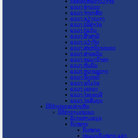
ນະ​ຄອນ​ຫລວງວຽງຈັນ
ແຂວງ ຄໍາມ່ວນ
ແຂວງ ຈໍາປາສັກ
ແຂວງ ຊຽງຂວາງ
ແຂວງ ບໍລິຄໍາໄຊ
ແຂວງ ບໍ່ແກ້ວ
ແຂວງ ຜົ້ງສາລີ
ແຂວງ ວຽງຈັນ
ແຂວງ ສະຫວັນນະເຂດ
ແຂວງ ສາລະວັນ
ແຂວງ ຫລວງນໍ້າທາ
ແຂວງ ຫົວພັນ
ແຂວງ ຫຼວງພະບາງ
ແຂວງ ອັດຕະປື
ແຂວງ ອຸດົມໄຊ
ແຂວງ ເຊກອງ
ແຂວງ ໄຊຍະບູລີ
ແຂວງ ໄຊສົມບູນ
ນິຕິກໍາປະກອບຄໍາເຫັນ
ນິຕິກໍາຕາມປະເພດ
ລັດຖະທໍາມະນູນ
ກົດໝາຍ
ກົດໝາຍ
ປະມວນກົດໝາຍ ແພ່ງ