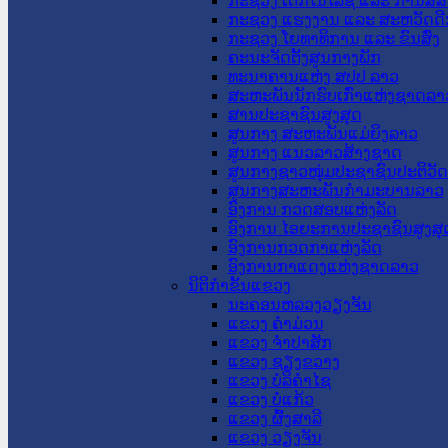
ກະຊວງ ເຕັກໂນໂລຊີ ແລະ ການສື່
ກະຊວງ ແຮງງານ ແລະ ສະຫວັດດີ
ກະຊວງ ໂຍທາທິການ ແລະ ຂົນສົ່ງ
ຄະນະຈັດຕັ້ງສູນກາງພັກ
ທະນາຄານແຫ່ງ ສປປ ລາວ
ສະຫະພັນນັກຮົບເກົ່າແຫ່ງຊາດລາ
ສານປະຊາຊົນສູງສຸດ
ສູນກາງ ສະຫະພັນແມ່ຍິງລາວ
ສູນກາງ ແນວລາວສ້າງຊາດ
ສູນກາງຊາວໜຸ່ມປະຊາຊົນປະຕິວັ
ສູນກາງສະຫະພັນກຳມະບານລາວ
ອົງການ ກວດສອບແຫ່ງລັດ
ອົງການ ໄອຍະການປະຊາຊົນສູງສຸ
ອົງການກວດກາແຫ່ງລັດ
ອົງການກາແດງແຫ່ງຊາດລາວ
ນິຕິກໍາຂັ້ນແຂວງ
ນະ​ຄອນ​ຫລວງວຽງຈັນ
ແຂວງ ຄໍາມ່ວນ
ແຂວງ ຈໍາປາສັກ
ແຂວງ ຊຽງຂວາງ
ແຂວງ ບໍລິຄໍາໄຊ
ແຂວງ ບໍ່ແກ້ວ
ແຂວງ ຜົ້ງສາລີ
ແຂວງ ວຽງຈັນ