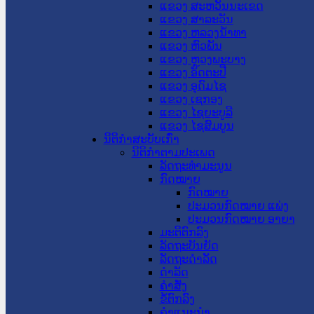
ແຂວງ ສະຫວັນນະເຂດ
ແຂວງ ສາລະວັນ
ແຂວງ ຫລວງນໍ້າທາ
ແຂວງ ຫົວພັນ
ແຂວງ ຫຼວງພະບາງ
ແຂວງ ອັດຕະປື
ແຂວງ ອຸດົມໄຊ
ແຂວງ ເຊກອງ
ແຂວງ ໄຊຍະບູລີ
ແຂວງ ໄຊສົມບູນ
ນິຕິກໍາສະບັບເກົ່າ
ນິຕິກຳຕາມປະເພດ
ລັດຖະທໍາມະນູນ
ກົດໝາຍ
ກົດໝາຍ
ປະມວນກົດໝາຍ ແພ່ງ
ປະມວນກົດໝາຍ ອາຍາ
ມະຕິຕົກລົງ
ລັດຖະບັນຍັດ
ລັດຖະດໍາລັດ
ດໍາລັດ
ຄໍາສັ່ງ
ຂໍ້ຕົກລົງ
ຄໍາແນະນໍາ