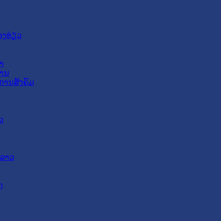
ອງທ່ຽວ
າ
ສານ
ການສັງຄົມ
ວ
ດລາວ
ດ