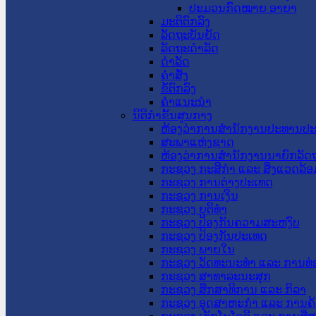
ປະມວນກົດໝາຍ ອາຍາ
ມະຕິຕົກລົງ
ລັດຖະບັນຍັດ
ລັດຖະດໍາລັດ
ດໍາລັດ
ຄໍາສັ່ງ
ຂໍ້ຕົກລົງ
ຄໍາແນະນໍາ
ນິຕິກຳຂັ້ນສູນກາງ
ຫ້ອງວ່າການສໍານັກງານປະທານປ
ສະພາແຫ່ງຊາດ
ຫ້ອງວ່າການສຳນັກງານນາຍົກລັດຖ
ກະຊວງ ກະສິກຳ ແລະ ສິ່ງແວດລ້ອ
ກະຊວງ ການຕ່າງປະເທດ
ກະຊວງ ການເງິນ
ກະຊວງ ຍຸຕິທໍາ
ກະຊວງ ປ້ອງກັນຄວາມສະຫງົບ
ກະຊວງ ປ້ອງກັນປະເທດ
ກະຊວງ ພາຍໃນ
ກະຊວງ ວັດທະນະທຳ ແລະ ການທ່
ກະຊວງ ສາທາລະນະສຸກ
ກະຊວງ ສຶກສາທິການ ແລະ ກິລາ
ກະຊວງ ອຸດສາຫະກຳ ແລະ ການຄ້