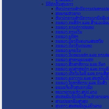
ນິຕິກໍາຂັ້ນສູນກາງ
ຫ້ອງວ່າການສໍານັກງານປະທານປ
ສະພາແຫ່ງຊາດ
ຫ້ອງວ່າການສຳນັກງານນາຍົກລັດຖ
ກະຊວງ ກະສິກຳ ແລະ ສິ່ງແວດລ້ອ
ກະຊວງ ການຕ່າງປະເທດ
ກະຊວງ ການເງິນ
ກະຊວງ ຍຸຕິທໍາ
ກະຊວງ ປ້ອງກັນຄວາມສະຫງົບ
ກະຊວງ ປ້ອງກັນປະເທດ
ກະຊວງ ພາຍໃນ
ກະຊວງ ວັດທະນະທຳ ແລະ ການທ່
ກະຊວງ ສາທາລະນະສຸກ
ກະຊວງ ສຶກສາທິການ ແລະ ກິລາ
ກະຊວງ ອຸດສາຫະກຳ ແລະ ການຄ້
ກະຊວງ ເຕັກໂນໂລຊີ ແລະ ການສື່
ກະຊວງ ແຮງງານ ແລະ ສະຫວັດດີ
ກະຊວງ ໂຍທາທິການ ແລະ ຂົນສົ່ງ
ຄະນະຈັດຕັ້ງສູນກາງພັກ
ທະນາຄານແຫ່ງ ສປປ ລາວ
ສະຫະພັນນັກຮົບເກົ່າແຫ່ງຊາດລາ
ສານປະຊາຊົນສູງສຸດ
ສູນກາງ ສະຫະພັນແມ່ຍິງລາວ