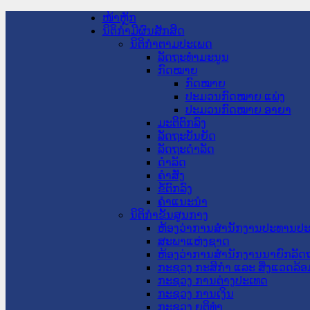
ໜ້າຫຼັກ
ນິຕິກໍາມີຜົນສັກສິດ
ນິຕິກໍາຕາມປະເພດ
ລັດຖະທໍາມະນູນ
ກົດໝາຍ
ກົດໝາຍ
ປະມວນກົດໝາຍ ແພ່ງ
ປະມວນກົດໝາຍ ອາຍາ
ມະຕິຕົກລົງ
ລັດຖະບັນຍັດ
ລັດຖະດໍາລັດ
ດໍາລັດ
ຄໍາສັ່ງ
ຂໍ້ຕົກລົງ
ຄໍາແນະນໍາ
ນິຕິກໍາຂັ້ນສູນກາງ
ຫ້ອງວ່າການສໍານັກງານປະທານປ
ສະພາແຫ່ງຊາດ
ຫ້ອງວ່າການສຳນັກງານນາຍົກລັດຖ
ກະຊວງ ກະສິກຳ ແລະ ສິ່ງແວດລ້ອ
ກະຊວງ ການຕ່າງປະເທດ
ກະຊວງ ການເງິນ
ກະຊວງ ຍຸຕິທໍາ