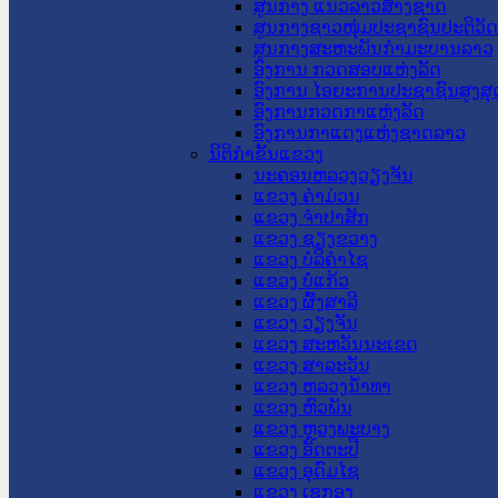
ສູນກາງ ແນວລາວສ້າງຊາດ
ສູນກາງຊາວໜຸ່ມປະຊາຊົນປະຕິວັ
ສູນກາງສະຫະພັນກຳມະບານລາວ
ອົງການ ກວດສອບແຫ່ງລັດ
ອົງການ ໄອຍະການປະຊາຊົນສູງສຸ
ອົງການກວດກາແຫ່ງລັດ
ອົງການກາແດງແຫ່ງຊາດລາວ
ນິຕິກໍາຂັ້ນແຂວງ
ນະ​ຄອນ​ຫລວງວຽງຈັນ
ແຂວງ ຄໍາມ່ວນ
ແຂວງ ຈໍາປາສັກ
ແຂວງ ຊຽງຂວາງ
ແຂວງ ບໍລິຄໍາໄຊ
ແຂວງ ບໍ່ແກ້ວ
ແຂວງ ຜົ້ງສາລີ
ແຂວງ ວຽງຈັນ
ແຂວງ ສະຫວັນນະເຂດ
ແຂວງ ສາລະວັນ
ແຂວງ ຫລວງນໍ້າທາ
ແຂວງ ຫົວພັນ
ແຂວງ ຫຼວງພະບາງ
ແຂວງ ອັດຕະປື
ແຂວງ ອຸດົມໄຊ
ແຂວງ ເຊກອງ