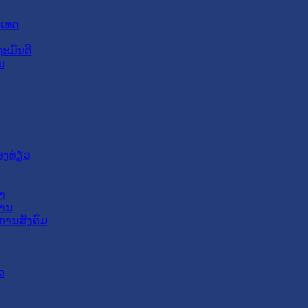
ະເທດ
ະມົນຕີ
ມ
ອງທ່ຽວ
າ
ສານ
ການສັງຄົມ
ວ