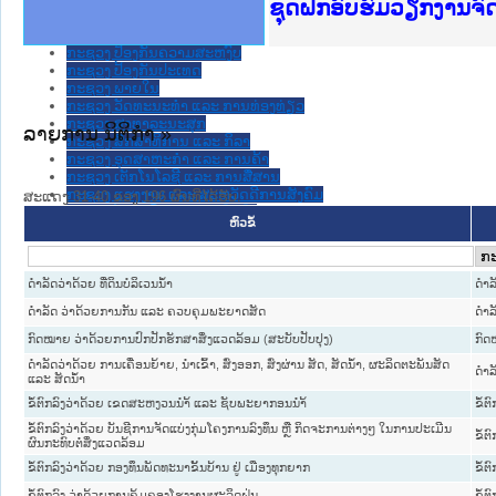
Ministry of Justice 
ເຜີຍແຜ່ວັບໄຊຈົດໝາຍເ
ກະຊວງຍຸຕິທຳ
ຊຸດຝຶກອົບຮົມວຽກງານຈ
ກອງປະຊຸມທົບທວນຄືນກາ
ຝຶກອົບຮົມ ຜູ່ປະສານງ
ຝຶກອົບຮົມ ຜູ່ປະສານງ
ເຜີຍແຜ່ແອັບກົດໝາຍລາ
ເຜີຍແຜ່ແອັບກົດໝາຍລາ
ຍົກລະດັບວຽກງານຈົດໝ
ຊຸດຝຶກອົບຮົມວຽກງານ
ກະຊວງ ການເງິນ
ກະຊວງ ຍຸຕິທໍາ
ກະຊວງ ປ້ອງກັນຄວາມສະຫງົບ
ກະຊວງ ປ້ອງກັນປະເທດ
ກະຊວງ ພາຍໃນ
ກະຊວງ ວັດທະນະທຳ ແລະ ການທ່ອງທ່ຽວ
ກະຊວງ ສາທາລະນະສຸກ
ລາຍການ ນິຕິກໍາ »
ກະຊວງ ສຶກສາທິການ ແລະ ກິລາ
ກະຊວງ ອຸດສາຫະກຳ ແລະ ການຄ້າ
ກະຊວງ ເຕັກໂນໂລຊີ ແລະ ການສື່ສານ
ກະຊວງ ແຮງງານ ແລະ ສະຫວັດດີການສັງຄົມ
ສະແດງ 31-40 ຂອງ 196 ຜົນທີ່ໄດ້ຮັບ.
ກະຊວງ ໂຍທາທິການ ແລະ ຂົນສົ່ງ
ຫົວຂໍ້
ຄະນະຈັດຕັ້ງສູນກາງພັກ
ທະນາຄານແຫ່ງ ສປປ ລາວ
ສະຫະພັນນັກຮົບເກົ່າແຫ່ງຊາດລາວ
ສານປະຊາຊົນສູງສຸດ
ດໍາລັດວ່າດ້ວຍ ທີ່ດິນບໍລິເວນນໍ້າ
ດໍາລ
ສູນກາງ ສະຫະພັນແມ່ຍິງລາວ
ດຳລັດ ວ່າດ້ວຍການກັນ ແລະ ຄວບຄຸມພະຍາດສັດ
ດໍາລ
ສູນກາງ ແນວລາວສ້າງຊາດ
ສູນກາງຊາວໜຸ່ມປະຊາຊົນປະຕິວັດລາວ
ກົດໝາຍ ວ່າດ້ວຍການປົກປັກຮັກສາສິ່ງແວດລ້ອມ (ສະບັບປັບປຸງ)
ກົ
ສູນກາງສະຫະພັນກຳມະບານລາວ
ດຳລັດວ່າດ້ວຍ ການເຄື່ອນຍ້າຍ, ນຳເຂົ້າ, ສົ່ງອອກ, ສົ່ງຜ່ານ ສັດ, ສັດນໍ້າ, ຜະລິດຕະພັນສັດ
ອົງການ ກວດສອບແຫ່ງລັດ
ດໍາລ
ແລະ ສັດນໍ້າ
ອົງການ ໄອຍະການປະຊາຊົນສູງສຸດ
ຂໍ້ຕົກລົງວ່າດ້ວຍ ເຂດສະຫງວນນຳ້ ແລະ ຊັບພະຍາກອນນຳ້
ຂໍ້ຕ
ອົງການກວດກາແຫ່ງລັດ
ອົງການກາແດງແຫ່ງຊາດລາວ
ຂໍ້ຕົກລົງວ່າດ້ວຍ ບັນຊີການຈັດແບ່ງກຸ່ມໂຄງການລົງທຶນ ຫຼື ກິດຈະການຕ່າງໆ ໃນການປະເມີນ
ຂໍ້ຕ
ນິຕິກໍາຂັ້ນແຂວງ
ຜົນກະທົບຕໍ່ສິ່ງແວດລ້ອມ
ນະ​ຄອນ​ຫລວງວຽງຈັນ
ຂໍ້ຕົກລົງວ່າດ້ວຍ ກອງທຶນພັດທະນາຂັ້ນບ້ານ ຢູ່ ເມືອງທຸກຍາກ
ຂໍ້ຕ
ແຂວງ ຄໍາມ່ວນ
ແຂວງ ຈໍາປາສັກ
ຂໍ້ຕົກລົງ ວ່າດ້ວຍການຄຸ້ມຄອງໂຮງງານຜະລິດຝຸ່ນ
ຂໍ້ຕ