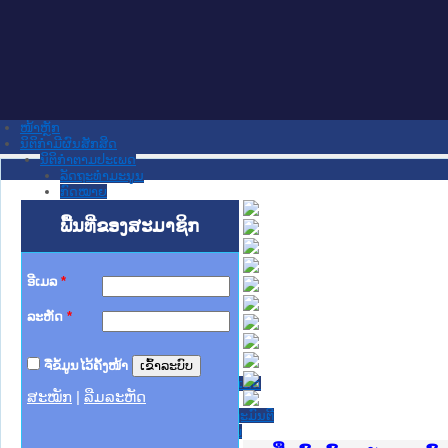
ໜ້າຫຼັກ
ນິຕິກໍາມີຜົນສັກສິດ
ນິຕິກໍາຕາມປະເພດ
ລັດຖະທໍາມະນູນ
ກົດໝາຍ
ກົດໝາຍ
ພື້ນທີ່ຂອງສະມາຊິກ
ປະມວນກົດໝາຍ ແພ່ງ
ປະມວນກົດໝາຍ ອາຍາ
ມະຕິຕົກລົງ
ລັດຖະບັນຍັດ
ອີເມລ
*
ລັດຖະດໍາລັດ
ດໍາລັດ
ລະຫັດ
*
ຄໍາສັ່ງ
ຂໍ້ຕົກລົງ
ຄໍາແນະນໍາ
ຈື່ຂໍ້ມູນໄວ້ຄັ້ງໜ້າ
ນິຕິກໍາຂັ້ນສູນກາງ
ຫ້ອງວ່າການສໍານັກງານປະທານປະເທດ
ສະໝັກ
|
ລືມລະຫັດ
ສະພາແຫ່ງຊາດ
ຫ້ອງວ່າການສຳນັກງານນາຍົກລັດຖະມົນຕີ
ກະຊວງ ກະສິກຳ ແລະ ສິ່ງແວດລ້ອມ
ກະຊວງ ການຕ່າງປະເທດ