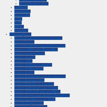
ປະມວນກົດໝາຍ ອາຍາ
ມະຕິຕົກລົງ
ລັດຖະບັນຍັດ
ລັດຖະດໍາລັດ
ດໍາລັດ
ຄໍາສັ່ງ
ຂໍ້ຕົກລົງ
ຄໍາແນະນໍາ
ນິຕິກໍາຂັ້ນສູນກາງ
ຫ້ອງວ່າການສໍານັກງານປະທານປະເທດ
ສະພາແຫ່ງຊາດ
ຫ້ອງວ່າການສຳນັກງານນາຍົກລັດຖະມົນຕີ
ກະຊວງ ກະສິກຳ ແລະ ສິ່ງແວດລ້ອມ
ກະຊວງ ການຕ່າງປະເທດ
ກະຊວງ ການເງິນ
ກະຊວງ ຍຸຕິທໍາ
ກະຊວງ ປ້ອງກັນຄວາມສະຫງົບ
ກະຊວງ ປ້ອງກັນປະເທດ
ກະຊວງ ພາຍໃນ
ກະຊວງ ວັດທະນະທຳ ແລະ ການທ່ອງທ່ຽວ
ກະຊວງ ສາທາລະນະສຸກ
ກະຊວງ ສຶກສາທິການ ແລະ ກິລາ
ກະຊວງ ອຸດສາຫະກຳ ແລະ ການຄ້າ
ກະຊວງ ເຕັກໂນໂລຊີ ແລະ ການສື່ສານ
ກະຊວງ ແຮງງານ ແລະ ສະຫວັດດີການສັງຄົມ
ກະຊວງ ໂຍທາທິການ ແລະ ຂົນສົ່ງ
ຄະນະຈັດຕັ້ງສູນກາງພັກ
ທະນາຄານແຫ່ງ ສປປ ລາວ