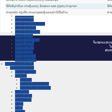
ແຂວງ ຊຽງຂວາງ
ຂໍ້ຕົກລົງວ່າດ້ວຍ ການຄຸ້ມຄອງ, ພັດທະນາ ແລະ ປຸງແຕ່ງ ຢາງພາລາ
ຂໍ້ຕ
ແຂວງ ບໍລິຄໍາໄຊ
ແຂວງ ບໍ່ແກ້ວ
ຄຳແນະນຳ ກ່ຽວກັບ ການວາງແຜນຄຸ້ມຄອງປ່າໄມ້ຂັ້ນບ້ານ
ຄໍາ
ແຂວງ ຜົ້ງສາລີ
ແຂວງ ວຽງຈັນ
ແຂວງ ສະຫວັນນະເຂດ
ແຂວງ ສາລະວັນ
ແຂວງ ຫລວງນໍ້າທາ
ແຂວງ ຫົວພັນ
ແຂວງ ຫຼວງພະບາງ
ຈົດ​ໝາຍ​ເຫດ​ທ
ແຂວງ ອັດຕະປື
ໂ
ແຂວງ ອຸດົມໄຊ
ສະ​ຫ
ແຂວງ ເຊກອງ
ແຂວງ ໄຊຍະບູລີ
ແຂວງ ໄຊສົມບູນ
ນິຕິກໍາປະກອບຄໍາເຫັນ
ນິຕິກໍາຕາມປະເພດ
ລັດຖະທໍາມະນູນ
ກົດໝາຍ
ກົດໝາຍ
ປະມວນກົດໝາຍ ແພ່ງ
ປະມວນກົດໝາຍ ອາຍາ
ມະຕິຕົກລົງ
ລັດຖະບັນຍັດ
ລັດຖະດໍາລັດ
ດໍາລັດ
ຄໍາສັ່ງ
ຂໍ້ຕົກລົງ