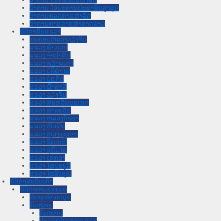
ອົງການ ໄອຍະການປະຊາຊົນສູງສຸດ
ອົງການກວດກາແຫ່ງລັດ
ອົງການກາແດງແຫ່ງຊາດລາວ
ນິຕິກໍາຂັ້ນແຂວງ
ນະ​ຄອນ​ຫລວງວຽງຈັນ
ແຂວງ ຄໍາມ່ວນ
ແຂວງ ຈໍາປາສັກ
ແຂວງ ຊຽງຂວາງ
ແຂວງ ບໍລິຄໍາໄຊ
ແຂວງ ບໍ່ແກ້ວ
ແຂວງ ຜົ້ງສາລີ
ແຂວງ ວຽງຈັນ
ແຂວງ ສະຫວັນນະເຂດ
ແຂວງ ສາລະວັນ
ແຂວງ ຫລວງນໍ້າທາ
ແຂວງ ຫົວພັນ
ແຂວງ ຫຼວງພະບາງ
ແຂວງ ອັດຕະປື
ແຂວງ ອຸດົມໄຊ
ແຂວງ ເຊກອງ
ແຂວງ ໄຊຍະບູລີ
ແຂວງ ໄຊສົມບູນ
ນິຕິກໍາສະບັບເກົ່າ
ນິຕິກຳຕາມປະເພດ
ລັດຖະທໍາມະນູນ
ກົດໝາຍ
ກົດໝາຍ
ປະມວນກົດໝາຍ ແພ່ງ