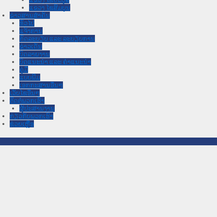
ແຂວງ ໄຊສົມບູນ
ຂ່າວສານສໍາຄັນ
​ທົ່ວ​ໄປ
ແຈ້ງການ
ກົດລະບຽບ ແລະ ລະບຽບການ
ຂ່າວເດັ່ນ
ບົດລາຍງານ
ບົດແນະນໍາ ແລະ ຄໍາແນະນໍາ
ຄູ່ມື
ແບບພີມ
ເອກກະສານອື່ນໆ
ເວັບໄຊອື່ນໆ
ຕິດຕໍ່ພວກເຮົາ
ຜູ້ປະສານງານ
ກ່ຽວກັບພວກເຮົາ
ຊ່ວຍເຫຼືອ