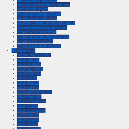
ສະຫະພັນນັກຮົບເກົ່າແຫ່ງຊາດລາວ
ສານປະຊາຊົນສູງສຸດ
ສູນກາງ ສະຫະພັນແມ່ຍິງລາວ
ສູນກາງ ແນວລາວສ້າງຊາດ
ສູນກາງຊາວໜຸ່ມປະຊາຊົນປະຕິວັດລາວ
ສູນກາງສະຫະພັນກຳມະບານລາວ
ອົງການ ກວດສອບແຫ່ງລັດ
ອົງການ ໄອຍະການປະຊາຊົນສູງສຸດ
ອົງການກວດກາແຫ່ງລັດ
ອົງການກາແດງແຫ່ງຊາດລາວ
ນິຕິກໍາຂັ້ນແຂວງ
ນະ​ຄອນ​ຫລວງວຽງຈັນ
ແຂວງ ຄໍາມ່ວນ
ແຂວງ ຈໍາປາສັກ
ແຂວງ ຊຽງຂວາງ
ແຂວງ ບໍລິຄໍາໄຊ
ແຂວງ ບໍ່ແກ້ວ
ແຂວງ ຜົ້ງສາລີ
ແຂວງ ວຽງຈັນ
ແຂວງ ສະຫວັນນະເຂດ
ແຂວງ ສາລະວັນ
ແຂວງ ຫລວງນໍ້າທາ
ແຂວງ ຫົວພັນ
ແຂວງ ຫຼວງພະບາງ
ແຂວງ ອັດຕະປື
ແຂວງ ອຸດົມໄຊ
ແຂວງ ເຊກອງ
ແຂວງ ໄຊຍະບູລີ