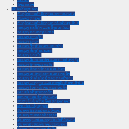
ຄໍາແນະນໍາ
ນິຕິກຳຂັ້ນສູນກາງ
ຫ້ອງວ່າການສໍານັກງານປະທານປະເທດ
ສະພາແຫ່ງຊາດ
ຫ້ອງວ່າການສຳນັກງານນາຍົກລັດຖະມົນຕີ
ກະຊວງ ກະສິກຳ ແລະ ສິ່ງແວດລ້ອມ
ກະຊວງ ການຕ່າງປະເທດ
ກະຊວງ ການເງິນ
ກະຊວງ ຍຸຕິທໍາ
ກະຊວງ ປ້ອງກັນຄວາມສະຫງົບ
ກະຊວງ ປ້ອງກັນປະເທດ
ກະຊວງ ພາຍໃນ
ກະຊວງ ວັດທະນະທຳ ແລະ ການທ່ອງທ່ຽວ
ກະຊວງ ສາທາລະນະສຸກ
ກະຊວງ ສຶກສາທິການ ແລະ ກິລາ
ກະຊວງ ອຸດສາຫະກຳ ແລະ ການຄ້າ
ກະຊວງ ເຕັກໂນໂລຊີ ແລະ ການສື່ສານ
ກະຊວງ ແຮງງານ ແລະ ສະຫວັດດີການສັງຄົມ
ກະຊວງ ໂຍທາທິການ ແລະ ຂົນສົ່ງ
ຄະນະຈັດຕັ້ງສູນກາງພັກ
ທະນາຄານແຫ່ງ ສປປ ລາວ
ສະຫະພັນນັກຮົບເກົ່າແຫ່ງຊາດລາວ
ສານປະຊາຊົນສູງສຸດ
ສູນກາງ ສະຫະພັນແມ່ຍິງລາວ
ສູນກາງ ແນວລາວສ້າງຊາດ
ສູນກາງຊາວໜຸ່ມປະຊາຊົນປະຕິວັດລາວ
ສູນກາງສະຫະພັນກຳມະບານລາວ
ອົງການ ກວດສອບແຫ່ງລັດ