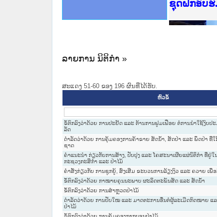
Ministry o
ເຜີຍແຜ່ວັ
ກະຊວງຍຸຕິ
ຊຸດຝຶກອົບ
ກອງປະຊຸມທ
ຝຶກອົບຮົມ
ຝຶກອົບຮົມ
ເຜີຍແຜ່ແອ
ເຜີຍແຜ່ແອ
ຍົກລະດັບວ
ຊຸດຝຶກອົບ
ລາຍການ ນິຕິກໍາ »
ສະແດງ 51-60 ຂອງ 196 ຜົນທີ່ໄດ້ຮັບ.
ຫົວຂໍ້
ຂໍ້ຕົກລົງວ່າດ້ວຍ ການປະຢັດ ແລະ ຕ້ານການຟູມເຟືອຍ ຕໍ່ການນຳໃຊ້ງົບ
ລັດ
ດຳລັດວ່າດ້ວຍ ການຄຸ້ມຄອງການຄ້າຂາຍ ສັດນ້ຳ, ສັດປ່າ ແລະ ພຶດປ່າ ທີ່
ຊາດ
ຄຳແນະນຳ ກ່ຽວກັບການສ້າງ, ປັບປຸງ ແລະ ໂຄສະນາເຜີຍແຜ່ນິຕິກຳ ທີ່ຢ
ກະຊວງກະສິກຳ ແລະ ປ່າໄມ້
ຄຳສັ່ງກ່ຽວກັບ ການຊຸກຍູ້, ສົ່ງເສີມ ຂະບວນການລ້ຽງງົວ ແລະ ຄວາຍ ເພື່
ຂໍ້ຕົກລົງວ່າດ້ວຍ ກາໝາຍຄຸນນະພາບ ຜະລິດຕະພັນສັດ ແລະ ສັດນ້ຳ
ຂໍ້ຕົກລົງວ່າດ້ວຍ ການສຳຫຼວດປ່າໄມ້
ດຳລັດວ່າດ້ວຍ ການປັບໃໝ ແລະ ມາດຕະການອື່ນຕໍ່ຜູ້ລະເມີດກົດໝາຍ ແ
ປ່າໄມ້
ຂໍ້ຕົກລົງວ່າດ້ວຍ ການຄຸ້ມຄອງກາກບອນປ່າໄມ້