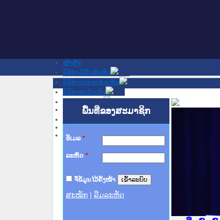
ໜ້າຫຼັກ
ນິຕິກໍາມີຜົນສັກສິດ
ນິຕິກໍາປະກອບຄໍາເຫັນ
ນິຕິກໍາສະບັບເກົ່າ
ຂ່າວສານສໍາຄັນ
ເວັບໄຊອື່ນໆ
ພື້ນທີ່ຂອງສະມາຊິກ
ຕິດຕໍ່ພວກເຮົາ
ກ່ຽວກັບພວກເຮົາ
ຊ່ວຍເຫຼືອ
ອີເມລ
*
ລະຫັດ
*
ຈື່ຂໍ້ມູນໄວ້ຄັ້ງໜ້າ
ສະໝັກ
|
ລືມລະຫັດ