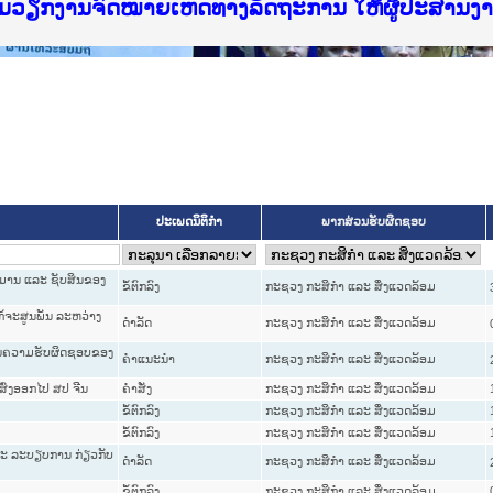
f Justice Lao PDR
ບໄຊຈົດໝາຍເຫດທາງລັດຖະການ ແລະ ແອັບກົດໝາຍລາວ ທ
ທຳ
ຮົມວຽກງານຈົດໝາຍເຫດທາງລັດຖະການ ໃຫ້ຜູ້ປະສານ
ົບທວນຄືນການຈັດຕັ້ງປະຕິບັດວຽກງານຈົດໝາຍເຫດທາ
 ຜູ່ປະສານງານວຽກງານຈົດໝາຍເຫດທາງລັດຖະການ ສຳລ
 ຜູ່ປະສານງານວຽກງານຈົດໝາຍເຫດທາງລັດຖະການ ສຳລ
ັບກົດໝາຍລາວ ແລະ ເວັບໄຊຈົດໝາຍເຫດທາງລັດຖະການ
ັບກົດໝາຍລາວ ແລະ ເວັບໄຊຈົດໝາຍເຫດທາງລັດຖະການ 
ຽກງານຈົດໝາຍເຫດທາງລັດຖະການໃຫ້ຜູ້ປະສານງານຂັ
ຮົມວຽກງານຈົດໝາຍເຫດທາງລັດຖະການ ໃຫ້ຜູ້ປະສານ
ປະເພດນິຕິກຳ
ພາກສ່ວນຮັບຜິດຊອບ
ປະມານ ແລະ ຊັບສິນຂອງ
ຂໍ້ຕົກລົງ
ກະຊວງ ກະສິກຳ ແລະ ສິ່ງແວດລ້ອມ
ໃກ້ຈະສູນພັນ ລະຫວ່າງ
ດໍາລັດ
ກະຊວງ ກະສິກຳ ແລະ ສິ່ງແວດລ້ອມ
ູ່ໃນຄວາມຮັບຜິດຊອບຂອງ
ຄໍາແນະນໍາ
ກະຊວງ ກະສິກຳ ແລະ ສິ່ງແວດລ້ອມ
ອສົ່ງອອກໄປ ສປ ຈີນ
ຄໍາສັ່ງ
ກະຊວງ ກະສິກຳ ແລະ ສິ່ງແວດລ້ອມ
ຂໍ້ຕົກລົງ
ກະຊວງ ກະສິກຳ ແລະ ສິ່ງແວດລ້ອມ
ຂໍ້ຕົກລົງ
ກະຊວງ ກະສິກຳ ແລະ ສິ່ງແວດລ້ອມ
ລະ ລະບຽບການ ກ່ຽວກັບ
ດໍາລັດ
ກະຊວງ ກະສິກຳ ແລະ ສິ່ງແວດລ້ອມ
ຂໍ້ຕົກລົງ
ກະຊວງ ກະສິກຳ ແລະ ສິ່ງແວດລ້ອມ