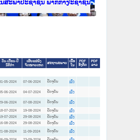
ີ່ ສະຖາບັນຍຸຕິທຳແຫ່ງຊາດ
ງານສະພາປະຊາຊົນ ພາກເໜືອ
ງລັດຖະການ
ັບ ພາກກາງ
ັບ ພາກໃຕ້
 ທີ່ ວິທະຍາຄານຕຳຫຼວດປະຊາຊົນ
ທີ່ ວິທະຍາຄານສັນຕິບານປະຊາຊົນ
້ນແຂວງພາກເໜືອ
ງານສະພາປະຊາຊົນ ພາກກາງ
ເນື້ອ
PDF
PDF
ວັນ-ເດືອນ-ປີ
ເຜີຍແຜ່ລົງ
ສະຖານະພາບ
ອັງກິດ
ລາວ
ໃນ
ນິຕິກໍາ
ຈົດໝາຍເຫດ
ປັດຈຸບັນ
31-05-2024
07-06-2024
ເບິ່ງ
ປັດຈຸບັນ
05-06-2024
04-07-2024
ເບິ່ງ
ປັດຈຸບັນ
29-06-2024
07-08-2024
ເບິ່ງ
18-07-2024
19-08-2024
ປັດຈຸບັນ
ເບິ່ງ
19-07-2024
29-08-2024
ປັດຈຸບັນ
ເບິ່ງ
16-08-2024
29-08-2024
ປັດຈຸບັນ
ເບິ່ງ
ປັດຈຸບັນ
21-08-2024
11-09-2024
ເບິ່ງ
06-09-2024
23-09-2024
ປັດຈຸບັນ
ເບິ່ງ