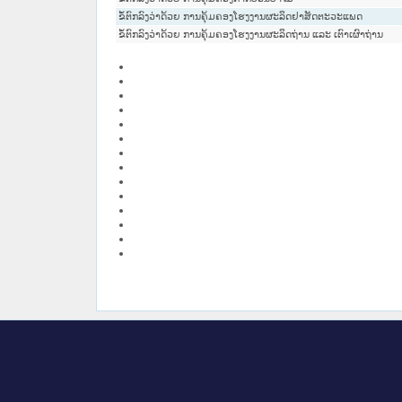
ຂໍ້ຕົກລົງວ່າດ້ວຍ ການຄຸ້ມຄອງໂຮງງານຜະລິດຢາສັດຕະວະແພດ
ຂໍ້ຕົກລົງວ່າດ້ວຍ ການຄຸ້ມຄອງໂຮງງານຜະລິດຖ່ານ ແລະ ເຕົາເຜົາຖ່ານ