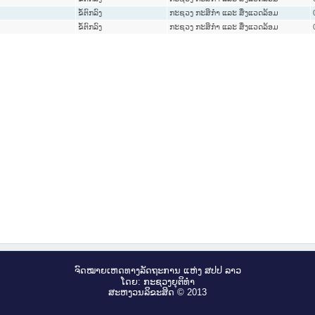
ຂໍ້ຕົກລົງ
ກະຊວງ ກະສິກຳ ແລະ ສິ່ງແວດລ້ອມ
ຂໍ້ຕົກລົງ
ກະຊວງ ກະສິກຳ ແລະ ສິ່ງແວດລ້ອມ
ຈົດ​ໝາຍ​ເຫດ​ທາງ​ລັດ​ຖະ​ການ ແຫ່ງ ສ​ປ​ປ ລາວ
ໂດຍ: ກະ​ຊວງຍຸ​ຕິ​ທຳ
ສະ​ຫງວນ​ລິ​ຂະ​ສິດ © 2013