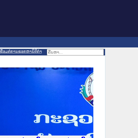
ເຊື່ອມຕໍ່ການຊອກຫານິຕິກຳ