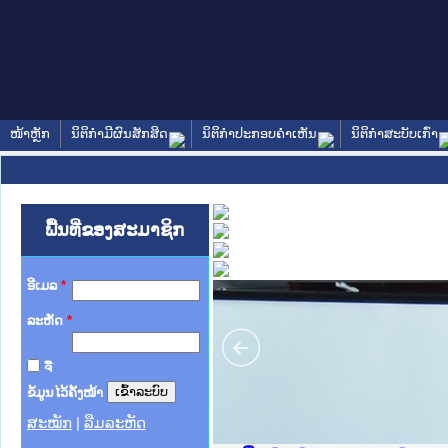
ໜ້າຫຼັກ
ນິຕິກໍາມີຜົນສັກສິດ
ນິຕິກໍາປະກອບຄໍາເຫັນ
ນິຕິກໍາສະບັບເກົ່າ
ພື້ນທີ່ຂອງສະມາຊິກ
ອີເມລ
*
ລະຫັດ
*
ຈື່
ຂໍ້ມູນໄວ້ຄັ້ງໜ້າ
ສະໝັກ
|
ລືມລະຫັດ