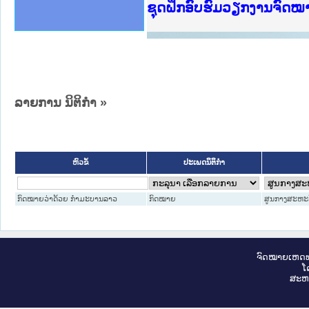
Ministry of Justice Lao
ເຜີຍແຜ່ວັບໄຊຈົດໝາຍເຫດທ
ກະຊວງຍຸຕິທຳ
ຊຸດຝຶກອົບຮົມວຽກງານຈົດ
ກອງປະຊຸມທົບທວນຄືນການຈັ
ຝຶກອົບຮົມ ຜູ່ປະສານງານວ
ຝຶກອົບຮົມ ຜູ່ປະສານງານວ
ເຜີຍແຜ່ແອັບກົດໝາຍລາວ ແ
ເຜີຍແຜ່ແອັບກົດໝາຍລາວ ແ
ຍົກລະດັບວຽກງານຈົດໝາຍເ
ຊຸດຝຶກອົບຮົມວຽກງານຈົດ
ລາຍການ ນິຕິກໍາ »
ປະເພດນິຕິກຳ
ຫົວຂໍ້
ກົດໝາຍວ່າດ້ວຍ ກຳມະບານລາວ
ກົດໝາຍ
ສູນກາງສະຫະ
ຈົດ​ໝາຍ​ເຫດ​ທ
ໂ
ສະ​ຫ