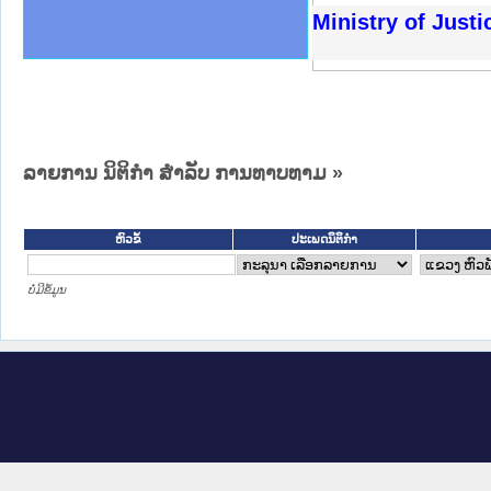
ຫດທາງລັດຖະການໃຫ້ຜູ້ປະສານງານ
ດຕັ້ງປະຕິບັດວຽກງານຈົດໝາຍເຫດ
ວຽກງານຈົດໝາຍເຫດທາງລັດຖະການ
ວຽກງານຈົດໝາຍເຫດທາງລັດຖະການ
ວ ແລະ ເວັບໄຊຈົດໝາຍເຫດທາງ
ວ ແລະ ເວັບໄຊຈົດໝາຍເຫດທາງ
ດໝາຍເຫດທາງລັດຖະການ ໃຫ້ຜູ້
ດໝາຍເຫດທາງລັດຖະການ ໃຫ້ຜູ້
Ministry of Just
ະຍາຄານສັນຕິບານປະຊາຊົນ
ທະຍາຄານຕຳຫຼວດປະຊາຊົນ
າປະຊາຊົນ ພາກເໜືອ
າປະຊາຊົນ ພາກກາງ
ຂວງພາກເໜືອ
ັບ ພາກກາງ
ລັດຖະການ
ັບ ພາກໃຕ້
ລາຍການ ນິຕິກໍາ ສໍາລັບ ການທາບທາມ »
ຫົວຂໍ້
ປະເພດນິຕິກຳ
ບໍ່ມີຂໍ້ມູນ