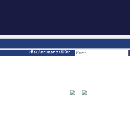
ເຊື່ອມຕໍ່ການຊອກຫານິຕິກຳ