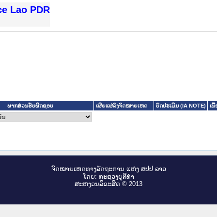
ice Lao PDR
ພາກສ່ວນຮັບຜິດຊອບ
ບົດປະເມີນ (IA NOTE)
ເນື
ເຜີຍແຜ່ລົງຈົດໝາຍເຫດ
ຈົດ​ໝາຍ​ເຫດ​ທາງ​ລັດ​ຖະ​ການ ແຫ່ງ ສ​ປ​ປ ລາວ
ໂດຍ: ກະ​ຊວງຍຸ​ຕິ​ທຳ
ສະ​ຫງວນ​ລິ​ຂະ​ສິດ © 2013