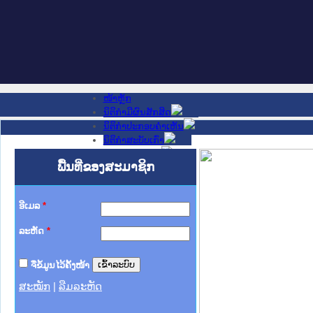
ໜ້າຫຼັກ
ນິຕິກໍາມີຜົນສັກສິດ
ນິຕິກໍາປະກອບຄໍາເຫັນ
ນິຕິກໍາສະບັບເກົ່າ
ຂ່າວສານສໍາຄັນ
ພື້ນທີ່ຂອງສະມາຊິກ
ເວັບໄຊອື່ນໆ
ຕິດຕໍ່ພວກເຮົາ
ກ່ຽວກັບພວກເຮົາ
ຊ່ວຍເຫຼືອ
ອີເມລ
*
ລະຫັດ
*
ຈື່ຂໍ້ມູນໄວ້ຄັ້ງໜ້າ
ສະໝັກ
|
ລືມລະຫັດ