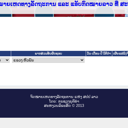
ທາງລັດຖະການ ແລະ ແອັບກົດໝາຍລາວ ທີ່ ສະຖາບັນຍຸ
ພາກສ່ວນຮັບຜິດຊອບ
ວັນ-ເດືອນ-ປີ ນິຕິກໍາ
ເຜີຍແຜ່ລົ
ຈົດ​ໝາຍ​ເຫດ​ທາງ​ລັດ​ຖະ​ການ ແຫ່ງ ສ​ປ​ປ ລາວ
ໂດຍ: ກະ​ຊວງຍຸ​ຕິ​ທຳ
ສະ​ຫງວນ​ລິ​ຂະ​ສິດ © 2013