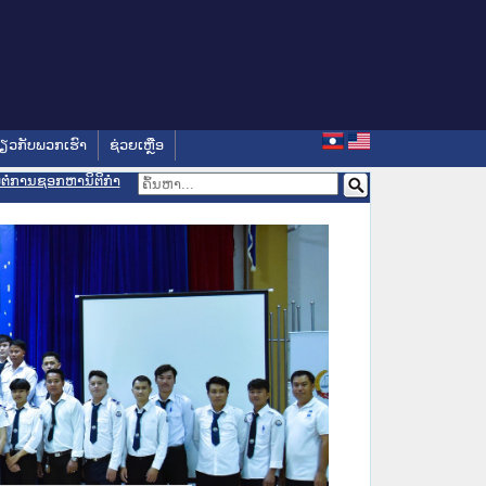
່ຽວກັບພວກເຮົາ
ຊ່ວຍເຫຼືອ
ອມຕໍ່ການຊອກຫານິຕິກຳ