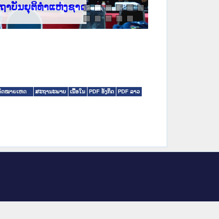
ຕິທຳແຫ່ງຊາດ
ສະຖານະພາບ
ເນື້ອໃນ
PDF ອັງກິດ
PDF ລາວ
ງຈົດໝາຍເຫດ