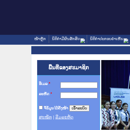
ໜ້າຫຼັກ
ນິຕິກໍາມີຜົນສັກສິດ
ນິຕິກໍາປະກອບຄໍາເຫັນ
ພື້ນທີ່ຂອງສະມາຊິກ
ອີເມລ
*
ລະຫັດ
*
ຈື່ຂໍ້ມູນໄວ້ຄັ້ງໜ້າ
ສະໝັກ
|
ລືມລະຫັດ