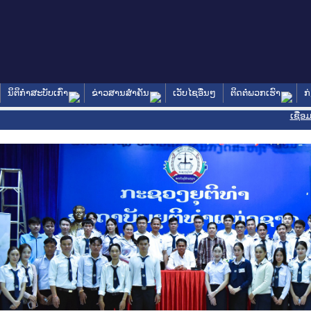
ນິຕິກໍາສະບັບເກົ່າ
ຂ່າວສານສໍາຄັນ
ເວັບໄຊອື່ນໆ
ຕິດຕໍ່ພວກເຮົາ
ກ
ເຊື່