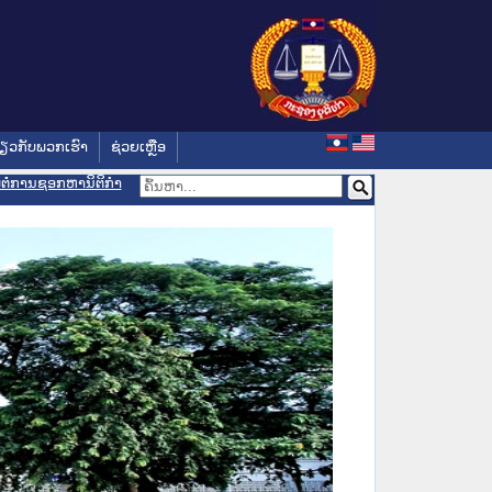
່ຽວກັບພວກເຮົາ
ຊ່ວຍເຫຼືອ
ອມຕໍ່ການຊອກຫານິຕິກຳ