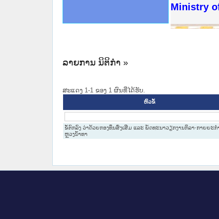
ດໝາຍເຫດທາງລັດຖະການໃຫ້ຜູ້ປະສານງານ
ນການຈັດຕັ້ງປະຕິບັດວຽກງານຈົດໝາຍເຫດ
ສານງານວຽກງານຈົດໝາຍເຫດທາງລັດຖະການ
ສານງານວຽກງານຈົດໝາຍເຫດທາງລັດຖະການ
ດໝາຍລາວ ແລະ ເວັບໄຊຈົດໝາຍເຫດທາງ
ດໝາຍລາວ ແລະ ເວັບໄຊຈົດໝາຍເຫດທາງ
ກງານຈົດໝາຍເຫດທາງລັດຖະການ ໃຫ້ຜູ້
ກງານຈົດໝາຍເຫດທາງລັດຖະການ ໃຫ້ຜູ້
Ministry o
ທີ່ ວິທະຍາຄານສັນຕິບານປະຊາຊົນ
ທີ່ ວິທະຍາຄານຕຳຫຼວດປະຊາຊົນ
ານສະພາປະຊາຊົນ ພາກເໜືອ
ງານສະພາປະຊາຊົນ ພາກກາງ
ຂັ້ນແຂວງພາກເໜືອ
ສຳລັບ ພາກກາງ
ທາງລັດຖະການ
ສຳລັບ ພາກໃຕ້
ລາຍການ ນິຕິກໍາ »
ສະແດງ 1-1 ຂອງ 1 ຜົນທີ່ໄດ້ຮັບ.
ຫົວຂໍ້
ຂໍ້ຕົກລົງ ວ່າດ້ວຍກອງທຶນສົ່ງເສີມ ແລະ ພັດທະນາວຽກງານກິລາ-ກາຍຍະກ
ຫຼວງນໍ້າທາ