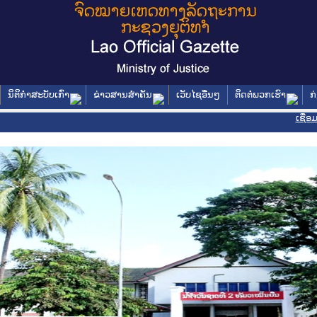
ນິຕິກໍາສະບັບເກົ່າ
ຂ່າວສານສໍາຄັນ
ເວັບໄຊອື່ນໆ
ຕິດຕໍ່ພວກເຮົາ
ກ
ເຊື່