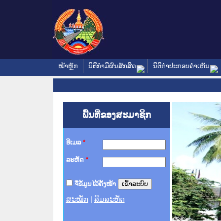
ໜ້າຫຼັກ
ນິຕິກໍາມີຜົນສັກສິດ
ນິຕິກໍາປະກອບຄໍາເຫັນ
ພື້ນທີ່ຂອງສະມາຊິກ
ອີເມລ
*
ລະຫັດ
*
ຈື່ຂໍ້ມູນໄວ້ຄັ້ງໜ້າ
ສະໝັກ
|
ລືມລະຫັດ