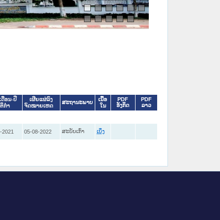
ເນື້ອ
PDF
PDF
ເດືອນ-ປີ
ເຜີຍແຜ່ລົງ
ສະຖານະພາບ
ອັງກິດ
ລາວ
ໃນ
ິຕິກໍາ
ຈົດໝາຍເຫດ
ສະບັບເກົ່າ
-2021
05-08-2022
ເບິ່ງ