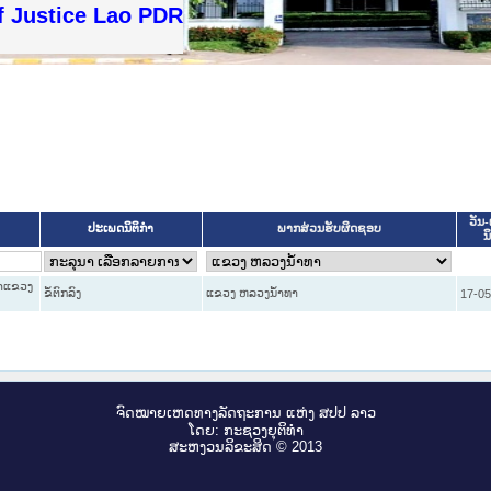
f Justice Lao PDR
ວັນ-
ປະເພດນິຕິກຳ
ພາກສ່ວນຮັບຜິດຊອບ
ນ
ໍາແຂວງ
ຂໍ້ຕົກລົງ
ແຂວງ ຫລວງນໍ້າທາ
17-05
ຈົດ​ໝາຍ​ເຫດ​ທາງ​ລັດ​ຖະ​ການ ແຫ່ງ ສ​ປ​ປ ລາວ
ໂດຍ: ກະ​ຊວງຍຸ​ຕິ​ທຳ
ສະ​ຫງວນ​ລິ​ຂະ​ສິດ © 2013