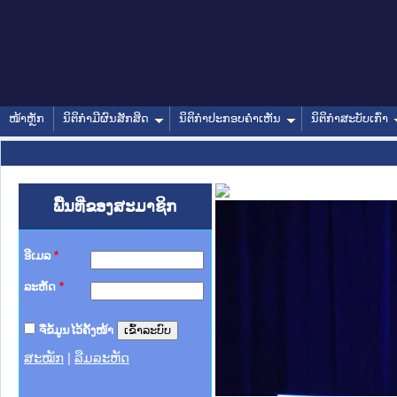
ໜ້າຫຼັກ
ນິຕິກໍາມີຜົນສັກສິດ
ນິຕິກໍາປະກອບຄໍາເຫັນ
ນິຕິກໍາສະບັບເກົ່າ
ພື້ນທີ່ຂອງສະມາຊິກ
ອີເມລ
*
ລະຫັດ
*
ຈື່ຂໍ້ມູນໄວ້ຄັ້ງໜ້າ
ສະໝັກ
|
ລືມລະຫັດ