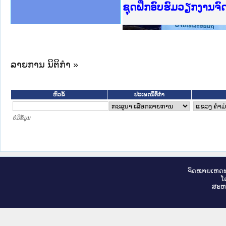
Ministry of Justice 
ເຜີຍແຜ່ວັບໄຊຈົດໝາຍເ
ກະຊວງຍຸຕິທຳ
ຊຸດຝຶກອົບຮົມວຽກງານຈ
ກອງປະຊຸມທົບທວນຄືນກາ
ຝຶກອົບຮົມ ຜູ່ປະສານງ
ຝຶກອົບຮົມ ຜູ່ປະສານງ
ເຜີຍແຜ່ແອັບກົດໝາຍລາ
ເຜີຍແຜ່ແອັບກົດໝາຍລາ
ຍົກລະດັບວຽກງານຈົດໝ
ຊຸດຝຶກອົບຮົມວຽກງານ
ລາຍການ ນິຕິກໍາ »
ປະເພດນິຕິກຳ
ຫົວຂໍ້
ບໍ່ມີຂໍ້ມູນ
ຈົດ​ໝາຍ​ເຫດ​ທ
ໂ
ສະ​ຫ