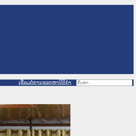
ເຊື່ອມຕໍ່ການຊອກຫານິຕິກຳ