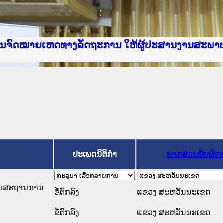
e Lao PDR
າຍເຫດທາງລັດຖະການ ແລະ ແອັບກົດໝາຍລາວ ທີ່ ສະຖາບ
ງານຈົດໝາຍເຫດທາງລັດຖະການ ໃຫ້ຜູ້ປະສານງານສະພາ
ນການຈັດຕັ້ງປະຕິບັດວຽກງານຈົດໝາຍເຫດທາງລັດຖະກ
ານງານວຽກງານຈົດໝາຍເຫດທາງລັດຖະການ ສຳລັບ ພາກກ
ານງານວຽກງານຈົດໝາຍເຫດທາງລັດຖະການ ສຳລັບ ພາກໃຕ
ຍລາວ ແລະ ເວັບໄຊຈົດໝາຍເຫດທາງລັດຖະການ ທີ່ ວິ
ຍລາວ ແລະ ເວັບໄຊຈົດໝາຍເຫດທາງລັດຖະການ ທີ່ ວິທ
ົດໝາຍເຫດທາງລັດຖະການໃຫ້ຜູ້ປະສານງານຂັ້ນແຂວງພ
ງານຈົດໝາຍເຫດທາງລັດຖະການ ໃຫ້ຜູ້ປະສານງານສະພາ
ປະເພດນິຕິກຳ
ພາກສ່ວນຮັບຜິດ
ດໃນສະຖານການ
ຂໍ້ຕົກລົງ
ແຂວງ ສະຫວັນນະເຂດ
ຂໍ້ຕົກລົງ
ແຂວງ ສະຫວັນນະເຂດ