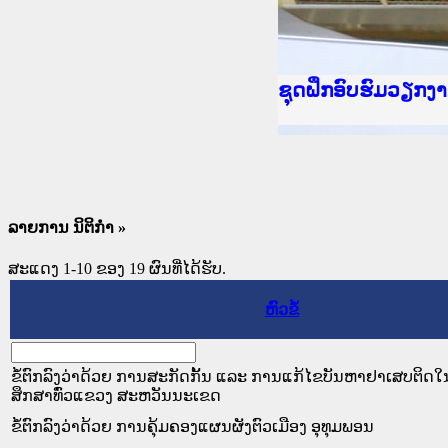
Ministry of Justic
ເຜີຍແຜ່ວັບໄຊຈົດໝ
ກະຊວງຍຸຕິທຳ
ຊຸດຝຶກອົບຮົມວຽກ
ກອງປະຊຸມທົບທວນຄື
ຝຶກອົບຮົມ ຜູ່ປະສ
ຝຶກອົບຮົມ ຜູ່ປະສ
ເຜີຍແຜ່ແອັບກົດໝາ
ເຜີຍແຜ່ແອັບກົດໝາ
ຍົກລະດັບວຽກງານຈ
ຊຸດຝຶກອົບຮົມວຽກ
ລາຍການ ນິຕິກໍາ »
ສະແດງ 1-10 ຂອງ 19 ຜົນທີ່ໄດ້ຮັບ.
ຫົວຂໍ້
ຂໍ້ຕົກລົງວ່າດ້ວຍ ການສະກັດກັ້ນ ແລະ ການແກ້ໄຂບັນຫາຢາເສບຕິ
ສຶກສາທົ່ວແຂວງ ສະຫວັນນະເຂດ
ຂໍ້ຕົກລົງວ່າດ້ວຍ ການຄຸ້ມຄອງແຜນຜັງຕົວເມືອງ ອຸທຸມພອນ