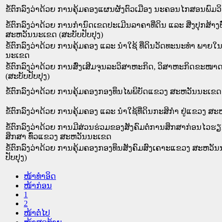
ຂໍ້ຕົກລົງວ່າດ້ວຍ ການຄຸ້ມຄອງແຜນຜັງຕົວເມືອງ ນະຄອນໄກສອນພົມ
ຂໍ້ຕົກລົງວ່າດ້ວຍ ການກຳນົດເຂດປະເມີນລາຄາທີ່ດິນ ແລະ ສີ່ງປຸກສ້າງ
ສະຫວັນນະເຂດ (ສະບັບປັບປຸງ)
ຂໍ້ຕົກລົງວ່າດ້ວຍ ການຄຸ້ມຄອງ ແລະ ນຳໃຊ້ ທີ່ດິນວັດທະນະທຳ ພາ
ນະເຂດ
ຂໍ້ຕົກລົງວ່າດ້ວຍ ການສົ່ງເສີມຈຸນລະວິສາຫະກິດ, ວິສາຫະກິດຂະໜ
(ສະບັບປັບປຸງ)
ຂໍ້ຕົກລົງວ່າດ້ວຍ ການຄຸ້ມຄອງກອງທຶນໄພພິບັດແຂວງ ສະຫວັນນະເຂດ
ຂໍ້ຕົກລົງວ່າດ້ວຍ ການຄຸ້ມຄອງ ແລະ ນຳໃຊ້ທີ່ດິນກະສິກຳ ຢູ່ແຂວງ 
ຂໍ້ຕົກລົງວ່າດ້ວຍ ການມີສ່ວນຮ່ວມຂອງສັງຄົມຕໍ່ການສຶກສາກ່ອນໄວຮ
ສຶກສາ ທົ່ວແຂວງ ສະຫວັນນະເຂດ
ຂໍ້ຕົກລົງວ່າດ້ວຍ ການຄຸ້ມຄອງກອງທຶນສັງຄົມສົງເຄາະແຂວງ ສະຫວັ
ປັບປຸງ)
ໜ້າທໍາອິດ
ໜ້າກ່ອນ
1
2
ໜ້າຕໍ່ໄປ