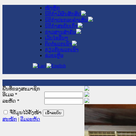
ໜ້າຫຼັກ
ນິຕິກໍາມີຜົນສັກສິດ
ນິຕິກໍາປະກອບຄໍາເຫັນ
ນິຕິກໍາສະບັບເກົ່າ
ຂ່າວສານສໍາຄັນ
ເວັບໄຊອື່ນໆ
ຕິດຕໍ່ພວກເຮົາ
ກ່ຽວກັບພວກເຮົາ
ຊ່ວຍເຫຼືອ
ພື້ນທີ່ຂອງສະມາຊິກ
ອີເມລ
*
ລະຫັດ
*
ຈື່ຂໍ້ມູນໄວ້ຄັ້ງໜ້າ
ສະໝັກ
|
ລືມລະຫັດ