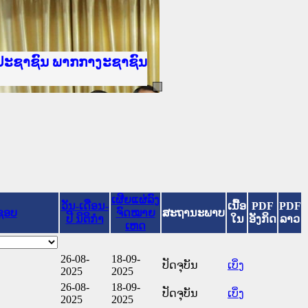
ັນຍຸຕິທຳແຫ່ງຊາດ
ປະຊາຊົນ ພາກເໜືອ
ານ
າງ
້
ທະຍາຄານຕຳຫຼວດປະຊາຊົນ
ະຍາຄານສັນຕິບານປະຊາຊົນ
າກເໜືອ
ປະຊາຊົນ ພາກກາງ
ເຜີຍແຜ່ລົງ
ວັນ-ເດືອນ-
ເນື້ອ
PDF
PDF
ຊອບ
ຈົດໝາຍ
ສະຖານະພາບ
ປີ ນິຕິກໍາ
ໃນ
ອັງກິດ
ລາວ
ເຫດ
26-08-
18-09-
ປັດຈຸບັນ
ເບິ່ງ
2025
2025
26-08-
18-09-
ປັດຈຸບັນ
ເບິ່ງ
2025
2025