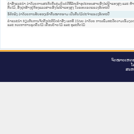
ຄຳສັ່ງແນະນຳ ວ່າດ້ວຍການສະກັດກັ້ນກຸ່ມຄົນບໍ່ດີທີ່ລັກເອົາອຸປະກອນສາຍສົ່ງໄຟຟ້າແຮງສູງ ແລະ ຫ້າ
ຕົ້ນໄມ້, ສິ່ງປຸກສ້າງຢູ່ກ້ອງແລວສາຍສົ່ງໄຟຟ້າແຮງສູງ ໃນຂອບເຂດແຂວງອັດຕະປື
ຂໍ້ຕົກລົງ ວ່າດ້ວຍການຮັບຮອງເອົາຕົ້ນໝາກຂາມ ເປັນຕົ້ນໄມ້ປະຈຳແຂວງອັດຕະປື
ຄຳແນະນຳ ກ່ຽວກັບການຈັດຕັ້ງປະຕິບັດຄຳສັ່ງ ເລກທີ 15/ນຍ ວ່າດ້ວຍ ການເພີ່ມທະວີຄວາມເຂັ້ມງ
ແລະ ກວດກາການຂຸດຄົ້ນໄມ້ ເຄື່ອນຍ້າຍໄມ້ ແລະ ທຸລະກິດໄມ້
ຈົດ​ໝາຍ​ເຫດ​ທ
ໂ
ສະ​ຫ