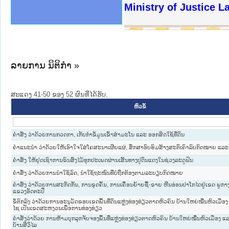
ງລັດຖະການໃຫ້ຜູ້ປະສານງານ
ງປະຕິບັດວຽກງານຈົດໝາຍເຫດ
ານຈົດໝາຍເຫດທາງລັດຖະການ
ານຈົດໝາຍເຫດທາງລັດຖະການ
ະ ເວັບໄຊຈົດໝາຍເຫດທາງ
ະ ເວັບໄຊຈົດໝາຍເຫດທາງ
ເຫດທາງລັດຖະການ ໃຫ້ຜູ້
ເຫດທາງລັດຖະການ ໃຫ້ຜູ້
Ministry of Justice 
ານສັນຕິບານປະຊາຊົນ
ຄານຕຳຫຼວດປະຊາຊົນ
າຊົນ ພາກເໜືອ
ຊາຊົນ ພາກກາງ
າກເໜືອ
າກກາງ
ະການ
າກໃຕ້
ລາຍການ ນິຕິກໍາ »
ສະແດງ 41-50 ຂອງ 52 ຜົນທີ່ໄດ້ຮັບ.
ຫົວຂໍ້
ຄຳສັ່ງ ວ່າດ້ວຍການກວດກາ, ເກັບກຳຂໍ້ມູນເຂົ້າສຳມະໂນ ແລະ ອອກສິດໃຊ້ທີ່ດິນ
ຄຳແນະນຳ ວ່າດ້ວຍໃຫ້ເອົາໃຈໃສ່ໂຄສະນາເຜີຍແຜ່, ສຶກສາອົບຮົມສ້າງສະຕິເຄົາລົບກົດໝາຍ ແລະ 
ຄຳສັ່ງ ໃຫ້ຢຸດເຊົາການຂົນສົ່ງໄມ້ທຸກປະເພດຜ່ານເສັ້ນທາງປູດິນແດງໃນຊ່ວງລະດູຝົນ
ຄຳສັ່ງ ວ່າດ້ວຍການນຳໃຊ້ລົດ, ນຳໃຊ້ຖະໜົນທີ່ບໍ່ຖືກຕ້ອງຕາມລະບຽບກົດໝາຍ
ຄຳສັ່ງ ວ່າດ້ວຍການສະກັດກັ້ນ, ການຂຸດຄົ້ນ, ການເຄື່ອນຍ້າຍຊື້-ຂາຍ ຫີນອ່ອນປາໂກໄດຢູ່ເຂດ ພູກາງ
ແຂວງອັດຕະປື
ຂໍ້ຕົກລົງ ວ່າດ້ວຍການອະນຸມັດຂອບເຂດພື້ນທີ່ດິນແຫຼ່ງທ່ອງທ່ຽວຕາດຫົວຄົນ ບ້ານໃຫຍ່ໝື່ນຫົວເມືອງ
ໄຊ ເປັນເຂດສະຫງວນເພື່ອການທ່ອງທ່ຽວ
ຄຳສັ່ງວ່າດ້ວຍ ການຫ້າມບຸກລຸກຈັບຈອງພື້ນທີ່ແຫຼ່ງທ່ອງທ່ຽວຕາດຫົວຄົນ ບ້ານໃຫຍ່ໝື່ນຫົວເມືອງ 
ບ້ານສີວິໄລ