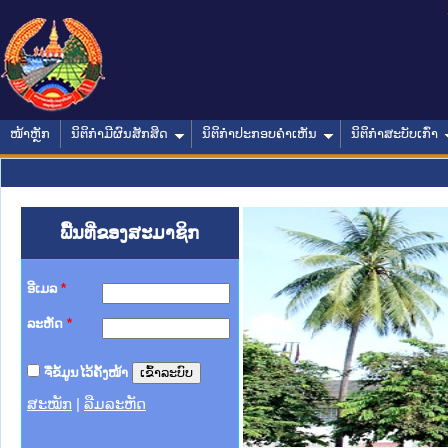
ໜ້າຫຼັກ
ນິຕິກໍາມີຜົນສັກສິດ
ນິຕິກໍາປະກອບຄໍາເຫັນ
ນິຕິກໍາສະບັບເກົ່າ
ພື້ນທີ່ຂອງສະມາຊິກ
ອີເມລ
*
ລະຫັດ
*
ຈື່ຂໍ້ມູນໄວ້ຄັ້ງໜ້າ
ສະໝັກ
|
ລືມລະຫັດ