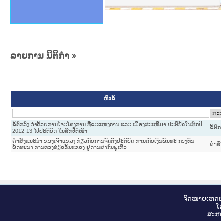
ານສັນຕິບານປະຊາຊົນ
ຄານຕຳຫຼວດປະຊາຊົນ
າຊົນ ພາກເໜືອ
ຊາຊົນ ພາກກາງ
າກເໜືອ
າກກາງ
ະການ
າກໃຕ້
ລາຍການ ນິຕິກໍາ »
ຫົວຂໍ້
ຂໍ້ຕົກລົງ ວ່າດ້ວຍການໂຈະໂຄງການ ທີ່ຂະແໜງການ ແລະ ເມືອງສະເໜີມາ ປະຕິບັດໃນສົກປີ
ຂໍ້ຕົກ
2012-13 ໄປປະຕິບັດ ໃນສົກປີຕໍ່ໜ້າ
ຄຳສັ່ງແນະນຳ ຂອງເຈົ້າແຂວງ ກ່ຽວກັບການຈັດຕັ້ງປະຕິບັດ ການເກັບເງິນພັນທະ ກອງທຶນ
ຄໍາສັ
ພັດທະນາ ການທ່ອງທ່ຽວຂັ້ນແຂວງ ຢູ່ດ່ານສາກົນພູເກືອ
ຈົດ​ໝາຍ​ເຫດ​ທ
ໂ
ສະ​ຫ