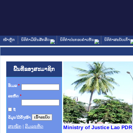
ໜ້າຫຼັກ
ນິຕິກໍາມີຜົນສັກສິດ
ນິຕິກໍາປະກອບຄໍາເຫັນ
ນິຕິກໍາສະບັບເກົ່າ
ພື້ນທີ່ຂອງສະມາຊິກ
ອີເມລ
*
ລະຫັດ
*
ຈື່
ຂໍ້ມູນໄວ້ຄັ້ງໜ້າ
ສະໝັກ
|
ລືມລະຫັດ
ງລັດຖະການໃຫ້ຜູ້ປະສານງານ
ງປະຕິບັດວຽກງານຈົດໝາຍເຫດ
ານຈົດໝາຍເຫດທາງລັດຖະການ
ານຈົດໝາຍເຫດທາງລັດຖະການ
ະ ເວັບໄຊຈົດໝາຍເຫດທາງ
ະ ເວັບໄຊຈົດໝາຍເຫດທາງ
ເຫດທາງລັດຖະການ ໃຫ້ຜູ້
ເຫດທາງລັດຖະການ ໃຫ້ຜູ້
Ministry of Justice Lao PDR