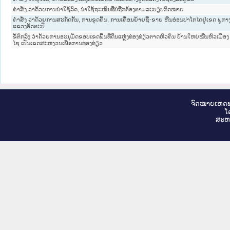
ຄຳສັ່ງ ວ່າດ້ວຍການນຳໃຊ້ລົດ, ນຳໃຊ້ຖະໜົນທີ່ບໍ່ຖືກຕ້ອງຕາມລະບຽບກົດໝາຍ
ຄຳສັ່ງ ວ່າດ້ວຍການສະກັດກັ້ນ, ການຂຸດຄົ້ນ, ການເຄື່ອນຍ້າຍຊື້-ຂາຍ ຫີນອ່ອນປາໂກໄດຢູ່ເຂດ ພູກາງ
ແຂວງອັດຕະປື
ຂໍ້ຕົກລົງ ວ່າດ້ວຍການອະນຸມັດຂອບເຂດພື້ນທີ່ດິນແຫຼ່ງທ່ອງທ່ຽວຕາດຫົວຄົນ ບ້ານໃຫຍ່ໝື່ນຫົວເມືອງ
ໄຊ ເປັນເຂດສະຫງວນເພື່ອການທ່ອງທ່ຽວ
ຈົດ​ໝາຍ​ເຫດ​ທ
ໂ
ສະ​ຫ