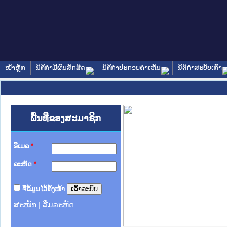
ໜ້າຫຼັກ
ນິຕິກໍາມີຜົນສັກສິດ
ນິຕິກໍາປະກອບຄໍາເຫັນ
ນິຕິກໍາສະບັບເກົ່າ
ພື້ນທີ່ຂອງສະມາຊິກ
ອີເມລ
*
ລະຫັດ
*
ຈື່ຂໍ້ມູນໄວ້ຄັ້ງໜ້າ
ສະໝັກ
|
ລືມລະຫັດ