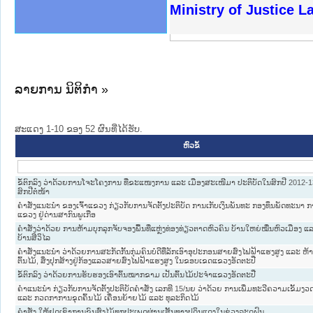
ງລັດຖະການໃຫ້ຜູ້ປະສານງານ
ງປະຕິບັດວຽກງານຈົດໝາຍເຫດ
ານຈົດໝາຍເຫດທາງລັດຖະການ
ານຈົດໝາຍເຫດທາງລັດຖະການ
ະ ເວັບໄຊຈົດໝາຍເຫດທາງ
ະ ເວັບໄຊຈົດໝາຍເຫດທາງ
ເຫດທາງລັດຖະການ ໃຫ້ຜູ້
ເຫດທາງລັດຖະການ ໃຫ້ຜູ້
Ministry of Justice 
ານສັນຕິບານປະຊາຊົນ
ຄານຕຳຫຼວດປະຊາຊົນ
າຊົນ ພາກເໜືອ
ຊາຊົນ ພາກກາງ
າກເໜືອ
າກກາງ
ະການ
າກໃຕ້
ລາຍການ ນິຕິກໍາ »
ສະແດງ 1-10 ຂອງ 52 ຜົນທີ່ໄດ້ຮັບ.
ຫົວຂໍ້
ຂໍ້ຕົກລົງ ວ່າດ້ວຍການໂຈະໂຄງການ ທີ່ຂະແໜງການ ແລະ ເມືອງສະເໜີມາ ປະຕິບັດໃນສົກປີ 2012-1
ສົກປີຕໍ່ໜ້າ
ຄຳສັ່ງແນະນຳ ຂອງເຈົ້າແຂວງ ກ່ຽວກັບການຈັດຕັ້ງປະຕິບັດ ການເກັບເງິນພັນທະ ກອງທຶນພັດທະນາ ກາ
ແຂວງ ຢູ່ດ່ານສາກົນພູເກືອ
ຄຳສັ່ງວ່າດ້ວຍ ການຫ້າມບຸກລຸກຈັບຈອງພື້ນທີ່ແຫຼ່ງທ່ອງທ່ຽວຕາດຫົວຄົນ ບ້ານໃຫຍ່ໝື່ນຫົວເມືອງ 
ບ້ານສີວິໄລ
ຄຳສັ່ງແນະນຳ ວ່າດ້ວຍການສະກັດກັ້ນກຸ່ມຄົນບໍ່ດີທີ່ລັກເອົາອຸປະກອນສາຍສົ່ງໄຟຟ້າແຮງສູງ ແລະ ຫ້າ
ຕົ້ນໄມ້, ສິ່ງປຸກສ້າງຢູ່ກ້ອງແລວສາຍສົ່ງໄຟຟ້າແຮງສູງ ໃນຂອບເຂດແຂວງອັດຕະປື
ຂໍ້ຕົກລົງ ວ່າດ້ວຍການຮັບຮອງເອົາຕົ້ນໝາກຂາມ ເປັນຕົ້ນໄມ້ປະຈຳແຂວງອັດຕະປື
ຄຳແນະນຳ ກ່ຽວກັບການຈັດຕັ້ງປະຕິບັດຄຳສັ່ງ ເລກທີ 15/ນຍ ວ່າດ້ວຍ ການເພີ່ມທະວີຄວາມເຂັ້ມງ
ແລະ ກວດກາການຂຸດຄົ້ນໄມ້ ເຄື່ອນຍ້າຍໄມ້ ແລະ ທຸລະກິດໄມ້
ຄຳສັ່ງ ໃຫ້ຢຸດເຊົາການຂົນສົ່ງໄມ້ທຸກປະເພດຜ່ານເສັ້ນທາງປູດິນແດງໃນຊ່ວງລະດູຝົນ