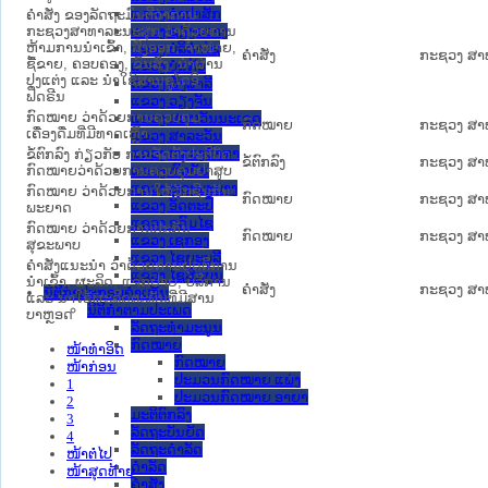
ແຂວງ ຈໍາປາສັກ
ຄຳສັ່ງ ຂອງລັດຖະມົນຕີວ່າການ
ກະຊວງສາທາລະນະສຸກ ວ່າດ້ວຍການ
ແຂວງ ຊຽງຂວາງ
ຫ້າມການນຳເຂົ້າ, ສົ່ງອອກ, ຈຳໜ່າຍ,
ແຂວງ ບໍລິຄໍາໄຊ
ຄໍາສັ່ງ
ກະຊວງ ສາ
ຊື້ຂາຍ, ຄອບຄອງ, ຂົນສົ່ງ, ນຳຜ່ານ
ແຂວງ ບໍ່ແກ້ວ
ປຸງແຕ່ງ ແລະ ນຳໃຊ້ສານຊູໂດອີ
ແຂວງ ຜົ້ງສາລີ
ຟິດຣີນ
ແຂວງ ວຽງຈັນ
ກົດໝາຍ ວ່າດ້ວຍການຄວບຄຸມ
ແຂວງ ສະຫວັນນະເຂດ
ກົດໝາຍ
ກະຊວງ ສາ
ເຄື່ອງດື່ມທີ່ມີທາດເຫຼົ້າ
ແຂວງ ສາລະວັນ
ແຂວງ ຫລວງນໍ້າທາ
ຂໍ້ຕົກລົງ ກ່ຽວກັບ ການຈັດຕັ້ງປະຕິບັດ
ຂໍ້ຕົກລົງ
ກະຊວງ ສາ
ກົດໝາຍວ່າດ້ວຍການຄວບຄຸມຢາສູບ
ແຂວງ ຫົວພັນ
ແຂວງ ຫຼວງພະບາງ
ກົດໝາຍ ວ່າດ້ວຍການໃຫ້ວັກຊີນກັນ
ກົດໝາຍ
ກະຊວງ ສາ
ແຂວງ ອັດຕະປື
ພະຍາດ
ແຂວງ ອຸດົມໄຊ
ກົດໝາຍ ວ່າດ້ວຍການປະກັນ
ກົດໝາຍ
ກະຊວງ ສາ
ແຂວງ ເຊກອງ
ສຸຂະພາບ
ແຂວງ ໄຊຍະບູລີ
ຄໍາສັ່ງແນະນໍາ ວ່າດ້ວຍການຢຸດຕິການ
ແຂວງ ໄຊສົມບູນ
ນໍາເຂົ້າ, ຜະລິດ, ແຈກຢາຍ, ບໍລິການ
ຄໍາສັ່ງ
ກະຊວງ ສາ
ນິຕິກໍາປະກອບຄໍາເຫັນ
ແລະ ນໍາໃຊ້ຜະລິດຕະພັນທີ່ມີສານ
ນິຕິກໍາຕາມປະເພດ
ບາຫຼອດ
ລັດຖະທໍາມະນູນ
ກົດໝາຍ
ໜ້າທໍາອິດ
ກົດໝາຍ
ໜ້າກ່ອນ
ປະມວນກົດໝາຍ ແພ່ງ
1
ປະມວນກົດໝາຍ ອາຍາ
2
ມະຕິຕົກລົງ
3
ລັດຖະບັນຍັດ
4
ລັດຖະດໍາລັດ
ໜ້າຕໍ່ໄປ
ດໍາລັດ
ໜ້າສຸດທ້າຍ
ຄໍາສັ່ງ