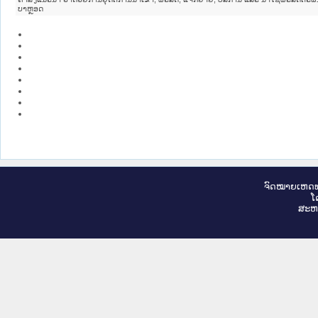
ບາຫຼອດ
ຈົດ​ໝາຍ​ເຫດ​ທ
ໂ
ສະ​ຫ