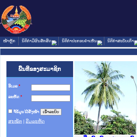
ໜ້າຫຼັກ
ນິຕິກໍາມີຜົນສັກສິດ
ນິຕິກໍາປະກອບຄໍາເຫັນ
ນິຕິກໍາສະບັບເກົ່າ
ພື້ນທີ່ຂອງສະມາຊິກ
ອີເມລ
*
ລະຫັດ
*
ຈື່ຂໍ້ມູນໄວ້ຄັ້ງໜ້າ
ສະໝັກ
|
ລືມລະຫັດ