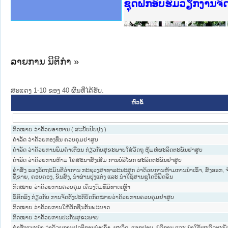
Ministry of Justice 
ເຜີຍແຜ່ວັບໄຊຈົດໝາຍເ
ກະຊວງຍຸຕິທຳ
ຊຸດຝຶກອົບຮົມວຽກງານຈ
ກອງປະຊຸມທົບທວນຄືນກາ
ຝຶກອົບຮົມ ຜູ່ປະສານງ
ຝຶກອົບຮົມ ຜູ່ປະສານງ
ເຜີຍແຜ່ແອັບກົດໝາຍລາ
ເຜີຍແຜ່ແອັບກົດໝາຍລາ
ຍົກລະດັບວຽກງານຈົດໝ
ຊຸດຝຶກອົບຮົມວຽກງານ
ລາຍການ ນິຕິກໍາ »
ສະແດງ 1-10 ຂອງ 40 ຜົນທີ່ໄດ້ຮັບ.
ຫົວຂໍ້
ກົດໝາຍ ວ່າດ້ວຍອາຫານ ( ສະບັບປັບປຸງ )
ດຳລັດ ວ່າດ້ວຍກອງທຶນ ຄວບຄຸມຢາສູບ
ດຳລັດ ວ່າດ້ວຍການພິມຄຳເຕືອນ ກ່ຽວກັບສຸຂະພາບໃສ່ວັດຖຸ ຫຸ້ມຫໍ່ຜະລິດຕະພັນຢາສູບ
ດຳລັດ ວ່າດ້ວຍການຫ້າມ ໂຄສະນາສົ່ງເສີມ ການບໍລິໂພກ ຜະລິດຕະພັນຢາສູບ
ຄຳສັ່ງ ຂອງລັດຖະມົນຕີວ່າການ ກະຊວງສາທາລະນະສຸກ ວ່າດ້ວຍການຫ້າມການນຳເຂົ້າ, ສົ່ງອອກ, 
ຊື້ຂາຍ, ຄອບຄອງ, ຂົນສົ່ງ, ນຳຜ່ານປຸງແຕ່ງ ແລະ ນຳໃຊ້ສານຊູໂດອີຟິດຣີນ
ກົດໝາຍ ວ່າດ້ວຍການຄວບຄຸມ ເຄື່ອງດື່ມທີ່ມີທາດເຫຼົ້າ
ຂໍ້ຕົກລົງ ກ່ຽວກັບ ການຈັດຕັ້ງປະຕິບັດກົດໝາຍວ່າດ້ວຍການຄວບຄຸມຢາສູບ
ກົດໝາຍ ວ່າດ້ວຍການໃຫ້ວັກຊີນກັນພະຍາດ
ກົດໝາຍ ວ່າດ້ວຍການປະກັນສຸຂະພາບ
ຄໍາສັ່ງແນະນໍາ ວ່າດ້ວຍການຢຸດຕິການນໍາເຂົ້າ, ຜະລິດ, ແຈກຢາຍ, ບໍລິການ ແລະ ນໍາໃຊ້ຜະລິດຕະພັ