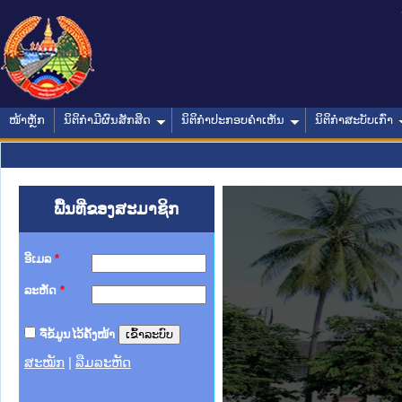
ໜ້າຫຼັກ
ນິຕິກໍາມີຜົນສັກສິດ
ນິຕິກໍາປະກອບຄໍາເຫັນ
ນິຕິກໍາສະບັບເກົ່າ
ພື້ນທີ່ຂອງສະມາຊິກ
ອີເມລ
*
ລະຫັດ
*
ຈື່ຂໍ້ມູນໄວ້ຄັ້ງໜ້າ
ສະໝັກ
|
ລືມລະຫັດ