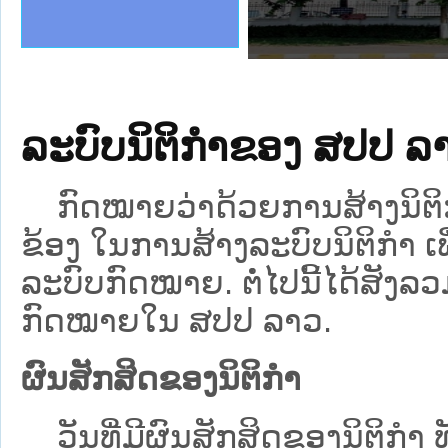
ງລັດຖະການໃຫ້ຜູ້ປະສານງານ
້ງປະຕິບັດວຽກງານຈົດໝາຍເຫດ
ງານຈົດໝາຍເຫດທາງລັດຖະການ
ງານຈົດໝາຍເຫດທາງລັດຖະການ
ລະ ເວັບໄຊຈົດໝາຍເຫດທາງ
ລະ ເວັບໄຊຈົດໝາຍເຫດທາງ
ຍເຫດທາງລັດຖະການ ໃຫ້ຜູ້
ຍເຫດທາງລັດຖະການ ໃຫ້ຜູ້
ຄານສັນຕິບານປະຊາຊົນ
າຄານຕຳຫຼວດປະຊາຊົນ
ຊາຊົນ ພາກເໜືອ
ຊາຊົນ ພາກກາງ
ພາກເໜືອ
າກກາງ
ຖະການ
າກໃຕ້
ລະບົບນິຕິກຳຂອງ ສປປ 
ກົດໝາຍວ່າດ້ວຍການສ້າງນິຕິກຳ 
ຂ້ອງ ໃນການສ້າງລະບົບນິຕິກໍາ ເພ
ລະບົບກົດໝາຍ. ຕໍ່ໄປນີ້ໄດ້ສັງ
ກົດໝາຍໃນ ສປປ ລາວ.
ຜົນສັກສິດຂອງນິຕິກຳ
ວັນທີ່ມີຜົນສັກສິດຂອງນິຕິກໍາ ທ