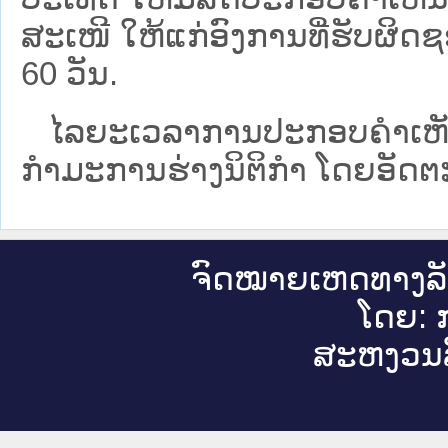
ສະເໜີ ໃຫ້ແກ່ອົງການທີ່ຮັບຜິດຊ
60 ວັນ.
ໄລຍະເວລາການປະກອບຄຳເຫັນນັ້
ກຳມະການຮ່າງນິຕິກຳ ໂດຍ​ອັດ​ຕະ
ຈົດ​ໝາຍ​ເຫດ​ທາງ​ລ
ໂດຍ: ກ
ສະ​ຫງວນ​ລ