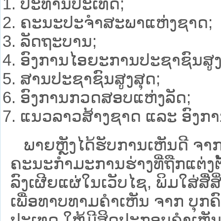
ປະທານປະເທດ;
ຄະນະປະຈຳສະພາແຫ່ງຊາດ;
ລັດຖະບານ;
ອົງການໄອຍະການປະຊາຊົນສູງ
ສານປະຊາຊົນສູງສຸດ;
ອົງການກວດສອບແຫ່ງລັດ;
ແນວລາວສ້າງຊາດ ແລະ ອົງການຈ
ພາຍຫຼັງໄດ້ຮັບການເຫັນດີ ຈາກຫ
ຄະນະກໍາມະການຮ່າງທີ່ຖືກແຕ່ງຕັ
ລົງເຜີຍແຜ່ໃນເວັບໄຊ, ພິມໃສ່ສື່ສ
ເພື່ອທາບທາມຄໍາເຫັນ ຈາກ ບຸກຄົນ, ນ
ປະເທດ ໃຫ້ມີສິດປະກອບຄຳເຫັນໃສ່ຮ