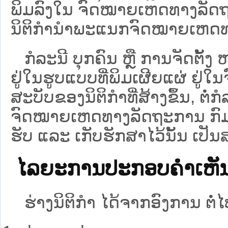
ພິມລົງໃນ ຈົດໝາຍເຫດທາງລັດຖ
ນິຕິກຳນຳພະແນກຈົດໝາຍເຫດທ
ກໍລະນີ ບຸກຄົນ ຫຼື ການຈັດຕັ້ງ 
ຢູ່ໃນຮູບແບບທີ່ພິມເຜີຍແຜ່ ຢູ
ສະບັບຂອງນິຕິກຳທີ່ສ້າງຂຶ້ນ, ຕໍ່ກ
ຈົດໝາຍເຫດທາງລັດຖະການ ກົມໂ
ຮັບ ແລະ ເກັບຮັກສາໄວ້ນັ້ນ ເປັ
ໄລຍະການປະກອບຄຳເຫັນຢ່
ຮ່າງນິຕິກຳ ໄດ້ຈາກອົງການ ຕໍ່ໄປ