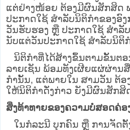
ແຕ່ຢ່າງໜ້ອຍ ຕ້ອງມີຜົນສັກສິດ ພາ
ປະກາດໃຊ້ ສຳລັບນິຕິກຳຂອງອົງກ
ວັນຮັບຮອງ ຫຼື ປະກາດໃຊ້ ສໍາລັບ
ນັບແຕ່ວັນປະກາດໃຊ້ ສຳລັບນິຕິກ
ນິຕິກໍາທີ່ໄດ້ສ້າງຂຶ້ນຕາມຂັ້ນຕອນ
ລາຍເຊັນ ພ້ອມທັງເຜີຍແຜ່ຜ່ານສ
ກຳນັ້ນ, ແຕ່ພາຍໃນ ສາມວັນ ຕ້
ໃຫ້ນິຕິກຳດັ່ງກ່າວ ຍັງມີຜົນສັກ
ສິ່ງທ້າທາຍຂອງຄວາມບໍ່​ສອດ​ຄ່ອງ ຂ
ໃນກໍລະນີ ບຸກຄົນ ຫຼື ການຈັດຕັ້ງ 