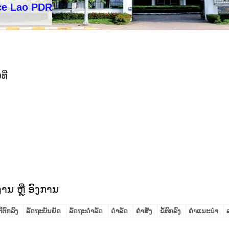
 PDR
ີ່
ານ ຫຼື ອົງການ
ິຕົກລົງ
ລັດຖະບັນຍັດ
ລັດຖະດໍາລັດ
ດໍາລັດ
ຄໍາສັ່ງ
ຂໍ້ຕົກລົງ
ຄໍາແນະນໍາ