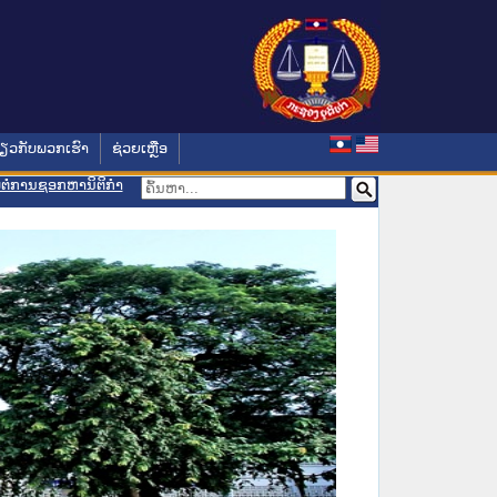
່ຽວກັບພວກເຮົາ
ຊ່ວຍເຫຼືອ
ອມຕໍ່ການຊອກຫານິຕິກຳ