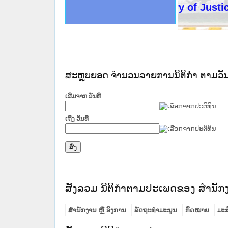
ດໝາຍເຫດທາງລັດຖະການໃຫ້ຜູ້ປະສານງານ
ນການຈັດຕັ້ງປະຕິບັດວຽກງານຈົດໝາຍເຫດ
ສານງານວຽກງານຈົດໝາຍເຫດທາງລັດຖະການ
ສານງານວຽກງານຈົດໝາຍເຫດທາງລັດຖະການ
ດໝາຍລາວ ແລະ ເວັບໄຊຈົດໝາຍເຫດທາງ
ດໝາຍລາວ ແລະ ເວັບໄຊຈົດໝາຍເຫດທາງ
ກງານຈົດໝາຍເຫດທາງລັດຖະການ ໃຫ້ຜູ້
ກງານຈົດໝາຍເຫດທາງລັດຖະການ ໃຫ້ຜູ້
Ministry of Justice Lao
ທີ່ ວິທະຍາຄານສັນຕິບານປະຊາຊົນ
ທີ່ ວິທະຍາຄານຕຳຫຼວດປະຊາຊົນ
ານສະພາປະຊາຊົນ ພາກເໜືອ
ງານສະພາປະຊາຊົນ ພາກກາງ
ຂັ້ນແຂວງພາກເໜືອ
ສຳລັບ ພາກກາງ
ທາງລັດຖະການ
ສຳລັບ ພາກໃຕ້
ສະຫຼຸບຍອດ ຈໍານວນລາຍການນິຕິກໍາ ຕາມວັນທ
ເລີ່ມຈາກ ວັນທີ່
ເຖິງ ວັນທີ່
ສັງລວມ ນິຕິກໍາຕາມປະເພດຂອງ ສໍານັກງ
ສໍານັກງານ ຫຼື ອົງການ
ລັດຖະທໍາມະນູນ
ກົດໝາຍ
ມະຕ