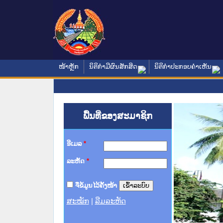
ໜ້າຫຼັກ
ນິຕິກໍາມີຜົນສັກສິດ
ນິຕິກໍາປະກອບຄໍາເຫັນ
ພື້ນທີ່ຂອງສະມາຊິກ
ອີເມລ
*
ລະຫັດ
*
ຈື່ຂໍ້ມູນໄວ້ຄັ້ງໜ້າ
ສະໝັກ
|
ລືມລະຫັດ