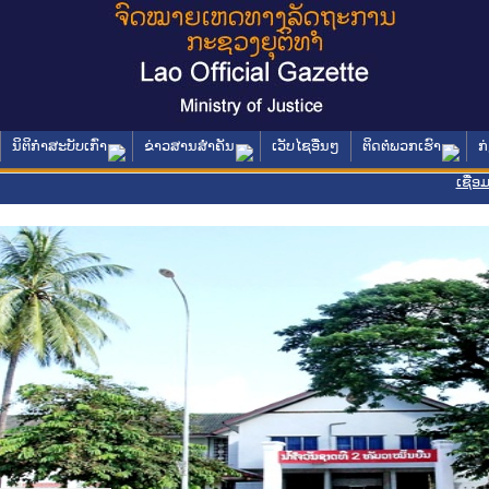
ນິຕິກໍາສະບັບເກົ່າ
ຂ່າວສານສໍາຄັນ
ເວັບໄຊອື່ນໆ
ຕິດຕໍ່ພວກເຮົາ
ກ
ເຊື່