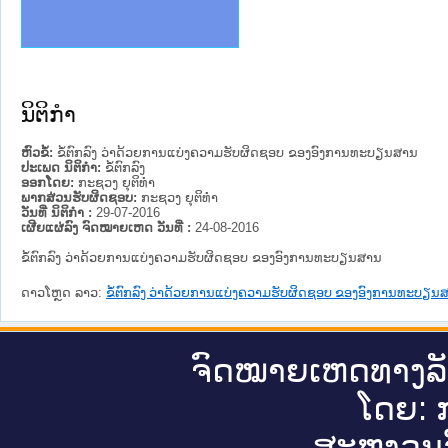
ງລັດຖະການໃຫ້ຜູ້ປະສານງານ
ງປະຕິບັດວຽກງານຈົດໝາຍເຫດ
ານຈົດໝາຍເຫດທາງລັດຖະການ
ານຈົດໝາຍເຫດທາງລັດຖະການ
ະ ເວັບໄຊຈົດໝາຍເຫດທາງ
ະ ເວັບໄຊຈົດໝາຍເຫດທາງ
ເຫດທາງລັດຖະການ ໃຫ້ຜູ້
ເຫດທາງລັດຖະການ ໃຫ້ຜູ້
ານສັນຕິບານປະຊາຊົນ
ຄານຕຳຫຼວດປະຊາຊົນ
າຊົນ ພາກເໜືອ
ຊາຊົນ ພາກກາງ
າກເໜືອ
າກກາງ
ະການ
າກໃຕ້
ນິຕິກໍາ
ຫົວຂໍ້:
ຂໍ້ຕົກລົງ ວ່າດ້ວຍການແບ່ງຄວາມຮັບຜິດຊອບ ຂອງອົງການທະບຽນສານ
ປະເພດ ນິຕິກໍາ:
ຂໍ້ຕົກລົງ
ອອກໂດຍ:
ກະຊວງ ຍຸຕິທໍາ
ພາກສ່ວນຮັບຜິດຊອບ:
ກະຊວງ ຍຸຕິທໍາ
ວັນທີ່ ນິຕິກໍາ :
29-07-2016
ເຜີຍແຜ່ລົງ ຈົດໝາຍເຫດ ວັນທີ່ :
24-08-2016
ຂໍ້ຕົກລົງ ວ່າດ້ວຍການແບ່ງຄວາມຮັບຜິດຊອບ ຂອງອົງການທະບຽນສານ
ດາວໂຫຼດ ລາວ:
ຂໍ້ຕົກລົງ ວ່າດ້ວຍການແບ່ງຄວາມຮັບຜິດຊອບ ຂອງອົງການທະບຽນ
ຈົດ​ໝາຍ​ເຫດ​ທາງ​ລ
ໂດຍ: ກ
ສະ​ຫງວນ​ລ