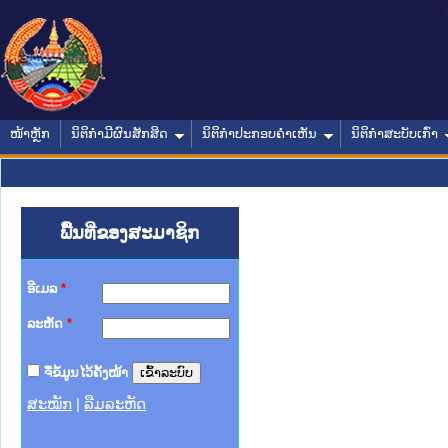
ໜ້າຫຼັກ
ນິຕິກໍາມີຜົນສັກສິດ
ນິຕິກໍາປະກອບຄໍາເຫັນ
ນິຕິກໍາສະບັບເກົ່າ
ພື້ນທີ່ຂອງສະມາຊິກ
ອີເມລ
*
ລະຫັດ
*
ຈື່ຂໍ້ມູນໄວ້ຄັ້ງໜ້າ
ສະໝັກ
|
ລືມລະຫັດ