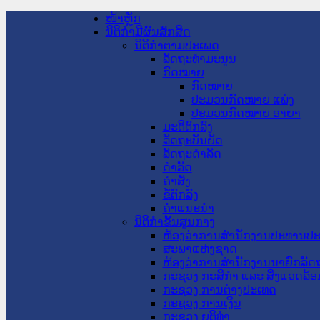
ໜ້າຫຼັກ
ນິຕິກໍາມີຜົນສັກສິດ
ນິຕິກໍາຕາມປະເພດ
ລັດຖະທໍາມະນູນ
ກົດໝາຍ
ກົດໝາຍ
ປະມວນກົດໝາຍ ແພ່ງ
ປະມວນກົດໝາຍ ອາຍາ
ມະຕິຕົກລົງ
ລັດຖະບັນຍັດ
ລັດຖະດໍາລັດ
ດໍາລັດ
ຄໍາສັ່ງ
ຂໍ້ຕົກລົງ
ຄໍາແນະນໍາ
ນິຕິກໍາຂັ້ນສູນກາງ
ຫ້ອງວ່າການສໍານັກງານປະທານປ
ສະພາແຫ່ງຊາດ
ຫ້ອງວ່າການສຳນັກງານນາຍົກລັດຖ
ກະຊວງ ກະສິກຳ ແລະ ສິ່ງແວດລ້ອ
ກະຊວງ ການຕ່າງປະເທດ
ກະຊວງ ການເງິນ
ກະຊວງ ຍຸຕິທໍາ