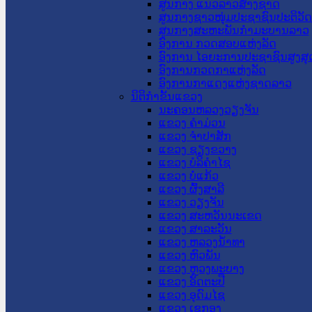
ສູນກາງ ແນວລາວສ້າງຊາດ
ສູນກາງຊາວໜຸ່ມປະຊາຊົນປະຕິວັ
ສູນກາງສະຫະພັນກຳມະບານລາວ
ອົງການ ກວດສອບແຫ່ງລັດ
ອົງການ ໄອຍະການປະຊາຊົນສູງສຸ
ອົງການກວດກາແຫ່ງລັດ
ອົງການກາແດງແຫ່ງຊາດລາວ
ນິຕິກໍາຂັ້ນແຂວງ
ນະ​ຄອນ​ຫລວງວຽງຈັນ
ແຂວງ ຄໍາມ່ວນ
ແຂວງ ຈໍາປາສັກ
ແຂວງ ຊຽງຂວາງ
ແຂວງ ບໍລິຄໍາໄຊ
ແຂວງ ບໍ່ແກ້ວ
ແຂວງ ຜົ້ງສາລີ
ແຂວງ ວຽງຈັນ
ແຂວງ ສະຫວັນນະເຂດ
ແຂວງ ສາລະວັນ
ແຂວງ ຫລວງນໍ້າທາ
ແຂວງ ຫົວພັນ
ແຂວງ ຫຼວງພະບາງ
ແຂວງ ອັດຕະປື
ແຂວງ ອຸດົມໄຊ
ແຂວງ ເຊກອງ