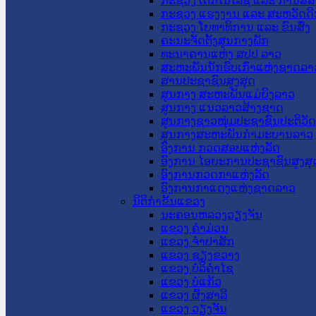
ກະຊວງ ເຕັກໂນໂລຊີ ແລະ ການສື່
ກະຊວງ ແຮງງານ ແລະ ສະຫວັດດີ
ກະຊວງ ໂຍທາທິການ ແລະ ຂົນສົ່ງ
ຄະນະຈັດຕັ້ງສູນກາງພັກ
ທະນາຄານແຫ່ງ ສປປ ລາວ
ສະຫະພັນນັກຮົບເກົ່າແຫ່ງຊາດລາ
ສານປະຊາຊົນສູງສຸດ
ສູນກາງ ສະຫະພັນແມ່ຍິງລາວ
ສູນກາງ ແນວລາວສ້າງຊາດ
ສູນກາງຊາວໜຸ່ມປະຊາຊົນປະຕິວັ
ສູນກາງສະຫະພັນກຳມະບານລາວ
ອົງການ ກວດສອບແຫ່ງລັດ
ອົງການ ໄອຍະການປະຊາຊົນສູງສຸ
ອົງການກວດກາແຫ່ງລັດ
ອົງການກາແດງແຫ່ງຊາດລາວ
ນິຕິກໍາຂັ້ນແຂວງ
ນະ​ຄອນ​ຫລວງວຽງຈັນ
ແຂວງ ຄໍາມ່ວນ
ແຂວງ ຈໍາປາສັກ
ແຂວງ ຊຽງຂວາງ
ແຂວງ ບໍລິຄໍາໄຊ
ແຂວງ ບໍ່ແກ້ວ
ແຂວງ ຜົ້ງສາລີ
ແຂວງ ວຽງຈັນ