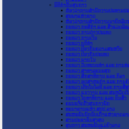
ນິຕິກໍາຂັ້ນສູນກາງ
ຫ້ອງວ່າການສໍານັກງານປະທານປ
ສະພາແຫ່ງຊາດ
ຫ້ອງວ່າການສຳນັກງານນາຍົກລັດຖ
ກະຊວງ ກະສິກຳ ແລະ ສິ່ງແວດລ້ອ
ກະຊວງ ການຕ່າງປະເທດ
ກະຊວງ ການເງິນ
ກະຊວງ ຍຸຕິທໍາ
ກະຊວງ ປ້ອງກັນຄວາມສະຫງົບ
ກະຊວງ ປ້ອງກັນປະເທດ
ກະຊວງ ພາຍໃນ
ກະຊວງ ວັດທະນະທຳ ແລະ ການທ່
ກະຊວງ ສາທາລະນະສຸກ
ກະຊວງ ສຶກສາທິການ ແລະ ກິລາ
ກະຊວງ ອຸດສາຫະກຳ ແລະ ການຄ້
ກະຊວງ ເຕັກໂນໂລຊີ ແລະ ການສື່
ກະຊວງ ແຮງງານ ແລະ ສະຫວັດດີ
ກະຊວງ ໂຍທາທິການ ແລະ ຂົນສົ່ງ
ຄະນະຈັດຕັ້ງສູນກາງພັກ
ທະນາຄານແຫ່ງ ສປປ ລາວ
ສະຫະພັນນັກຮົບເກົ່າແຫ່ງຊາດລາ
ສານປະຊາຊົນສູງສຸດ
ສູນກາງ ສະຫະພັນແມ່ຍິງລາວ