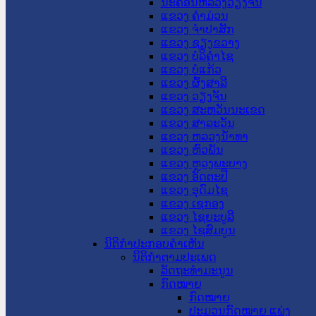
ນະ​ຄອນ​ຫລວງວຽງຈັນ
ແຂວງ ຄໍາມ່ວນ
ແຂວງ ຈໍາປາສັກ
ແຂວງ ຊຽງຂວາງ
ແຂວງ ບໍລິຄໍາໄຊ
ແຂວງ ບໍ່ແກ້ວ
ແຂວງ ຜົ້ງສາລີ
ແຂວງ ວຽງຈັນ
ແຂວງ ສະຫວັນນະເຂດ
ແຂວງ ສາລະວັນ
ແຂວງ ຫລວງນໍ້າທາ
ແຂວງ ຫົວພັນ
ແຂວງ ຫຼວງພະບາງ
ແຂວງ ອັດຕະປື
ແຂວງ ອຸດົມໄຊ
ແຂວງ ເຊກອງ
ແຂວງ ໄຊຍະບູລີ
ແຂວງ ໄຊສົມບູນ
ນິຕິກໍາປະກອບຄໍາເຫັນ
ນິຕິກໍາຕາມປະເພດ
ລັດຖະທໍາມະນູນ
ກົດໝາຍ
ກົດໝາຍ
ປະມວນກົດໝາຍ ແພ່ງ