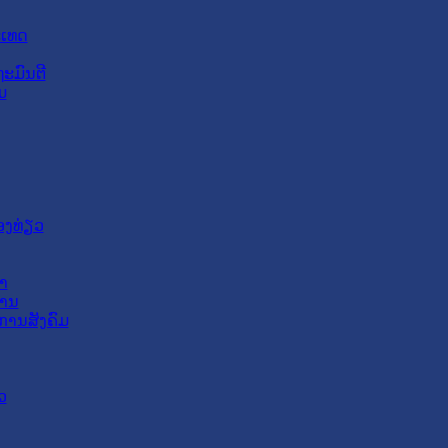
ະເທດ
ະມົນຕີ
ມ
ອງທ່ຽວ
າ
ສານ
ການສັງຄົມ
ວ