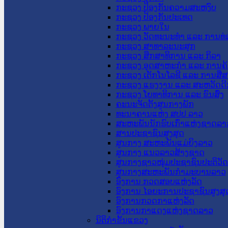
ກະຊວງ ປ້ອງກັນຄວາມສະຫງົບ
ກະຊວງ ປ້ອງກັນປະເທດ
ກະຊວງ ພາຍໃນ
ກະຊວງ ວັດທະນະທຳ ແລະ ການທ່
ກະຊວງ ສາທາລະນະສຸກ
ກະຊວງ ສຶກສາທິການ ແລະ ກິລາ
ກະຊວງ ອຸດສາຫະກຳ ແລະ ການຄ້
ກະຊວງ ເຕັກໂນໂລຊີ ແລະ ການສື່
ກະຊວງ ແຮງງານ ແລະ ສະຫວັດດີ
ກະຊວງ ໂຍທາທິການ ແລະ ຂົນສົ່ງ
ຄະນະຈັດຕັ້ງສູນກາງພັກ
ທະນາຄານແຫ່ງ ສປປ ລາວ
ສະຫະພັນນັກຮົບເກົ່າແຫ່ງຊາດລາ
ສານປະຊາຊົນສູງສຸດ
ສູນກາງ ສະຫະພັນແມ່ຍິງລາວ
ສູນກາງ ແນວລາວສ້າງຊາດ
ສູນກາງຊາວໜຸ່ມປະຊາຊົນປະຕິວັ
ສູນກາງສະຫະພັນກຳມະບານລາວ
ອົງການ ກວດສອບແຫ່ງລັດ
ອົງການ ໄອຍະການປະຊາຊົນສູງສຸ
ອົງການກວດກາແຫ່ງລັດ
ອົງການກາແດງແຫ່ງຊາດລາວ
ນິຕິກໍາຂັ້ນແຂວງ