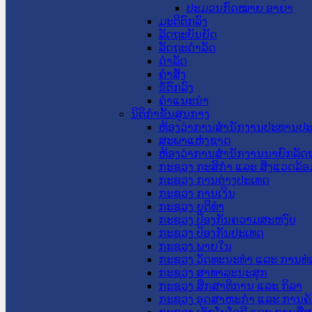
ປະມວນກົດໝາຍ ອາຍາ
ມະຕິຕົກລົງ
ລັດຖະບັນຍັດ
ລັດຖະດໍາລັດ
ດໍາລັດ
ຄໍາສັ່ງ
ຂໍ້ຕົກລົງ
ຄໍາແນະນໍາ
ນິຕິກຳຂັ້ນສູນກາງ
ຫ້ອງວ່າການສໍານັກງານປະທານປ
ສະພາແຫ່ງຊາດ
ຫ້ອງວ່າການສຳນັກງານນາຍົກລັດຖ
ກະຊວງ ກະສິກຳ ແລະ ສິ່ງແວດລ້ອ
ກະຊວງ ການຕ່າງປະເທດ
ກະຊວງ ການເງິນ
ກະຊວງ ຍຸຕິທໍາ
ກະຊວງ ປ້ອງກັນຄວາມສະຫງົບ
ກະຊວງ ປ້ອງກັນປະເທດ
ກະຊວງ ພາຍໃນ
ກະຊວງ ວັດທະນະທຳ ແລະ ການທ່
ກະຊວງ ສາທາລະນະສຸກ
ກະຊວງ ສຶກສາທິການ ແລະ ກິລາ
ກະຊວງ ອຸດສາຫະກຳ ແລະ ການຄ້