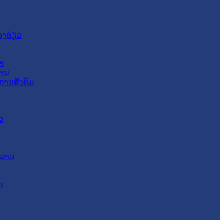
ອງທ່ຽວ
າ
ສານ
ການສັງຄົມ
ວ
ດລາວ
ດ