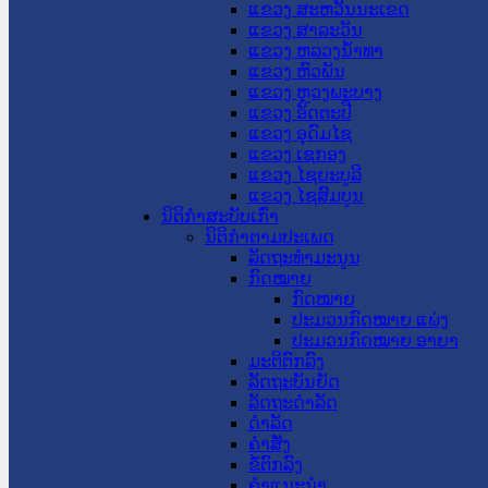
ແຂວງ ສະຫວັນນະເຂດ
ແຂວງ ສາລະວັນ
ແຂວງ ຫລວງນໍ້າທາ
ແຂວງ ຫົວພັນ
ແຂວງ ຫຼວງພະບາງ
ແຂວງ ອັດຕະປື
ແຂວງ ອຸດົມໄຊ
ແຂວງ ເຊກອງ
ແຂວງ ໄຊຍະບູລີ
ແຂວງ ໄຊສົມບູນ
ນິຕິກໍາສະບັບເກົ່າ
ນິຕິກຳຕາມປະເພດ
ລັດຖະທໍາມະນູນ
ກົດໝາຍ
ກົດໝາຍ
ປະມວນກົດໝາຍ ແພ່ງ
ປະມວນກົດໝາຍ ອາຍາ
ມະຕິຕົກລົງ
ລັດຖະບັນຍັດ
ລັດຖະດໍາລັດ
ດໍາລັດ
ຄໍາສັ່ງ
ຂໍ້ຕົກລົງ
ຄໍາແນະນໍາ