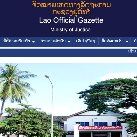
ນິຕິກໍາສະບັບເກົ່າ
ຂ່າວສານສໍາຄັນ
ເວັບໄຊອື່ນໆ
ຕິດຕໍ່ພວກເຮົາ
ກ
ເຊື່