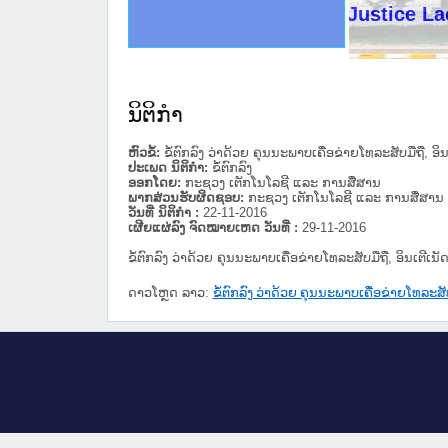
ດໝາຍເຫດທາງລັດຖະການໃຫ້ຜູ້ປະສານງານ
ນການຈັດຕັ້ງປະຕິບັດວຽກງານຈົດໝາຍເຫດ
ສານງານວຽກງານຈົດໝາຍເຫດທາງລັດຖະການ
ສານງານວຽກງານຈົດໝາຍເຫດທາງລັດຖະການ
ດໝາຍລາວ ແລະ ເວັບໄຊຈົດໝາຍເຫດທາງ
ດໝາຍລາວ ແລະ ເວັບໄຊຈົດໝາຍເຫດທາງ
ກງານຈົດໝາຍເຫດທາງລັດຖະການ ໃຫ້ຜູ້
ກງານຈົດໝາຍເຫດທາງລັດຖະການ ໃຫ້ຜູ້
Ministry of Justice Lao PDR
ທີ່ ວິທະຍາຄານສັນຕິບານປະຊາຊົນ
ທີ່ ວິທະຍາຄານຕຳຫຼວດປະຊາຊົນ
ານສະພາປະຊາຊົນ ພາກເໜືອ
ງານສະພາປະຊາຊົນ ພາກກາງ
ຂັ້ນແຂວງພາກເໜືອ
ສຳລັບ ພາກກາງ
ທາງລັດຖະການ
ສຳລັບ ພາກໃຕ້
ນິຕິກໍາ
ຫົວຂໍ້:
ຂໍ້ຕົກລົງ ວ່າດ້ວຍ ຄຸນນະພາບເຄື່ອຂ່າຍໂທລະສັບມືຖື, ອ
ປະເພດ ນິຕິກໍາ:
ຂໍ້ຕົກລົງ
ອອກໂດຍ:
ກະຊວງ ເຕັກໂນໂລຊີ ແລະ ການສື່ສານ
ພາກສ່ວນຮັບຜິດຊອບ:
ກະຊວງ ເຕັກໂນໂລຊີ ແລະ ການສື່ສານ
ວັນທີ່ ນິຕິກໍາ :
22-11-2016
ເຜີຍແຜ່ລົງ ຈົດໝາຍເຫດ ວັນທີ່ :
29-11-2016
ຂໍ້ຕົກລົງ ວ່າດ້ວຍ ຄຸນນະພາບເຄື່ອຂ່າຍໂທລະສັບມືຖື, ອິນເຕີເ
ດາວໂຫຼດ ລາວ:
ຂໍ້ຕົກລົງ ວ່າດ້ວຍ ຄຸນນະພາບເຄື່ອຂ່າຍໂທລະສັ