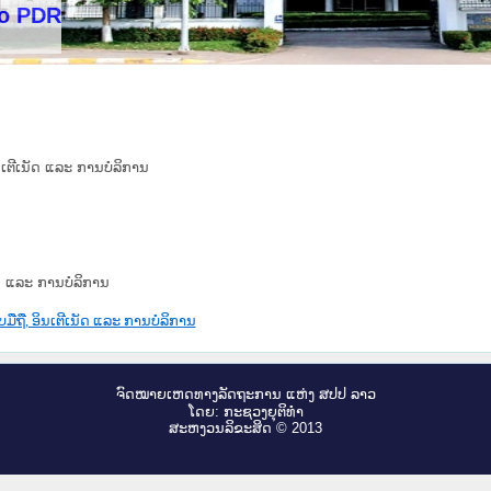
ິນເຕີເນັດ ແລະ ການບໍລິການ
ນັດ ແລະ ການບໍລິການ
ບມືຖື, ອິນເຕີເນັດ ແລະ ການບໍລິການ
ຈົດ​ໝາຍ​ເຫດ​ທາງ​ລັດ​ຖະ​ການ ແຫ່ງ ສ​ປ​ປ ລາວ
ໂດຍ: ກະ​ຊວງຍຸ​ຕິ​ທຳ
ສະ​ຫງວນ​ລິ​ຂະ​ສິດ © 2013