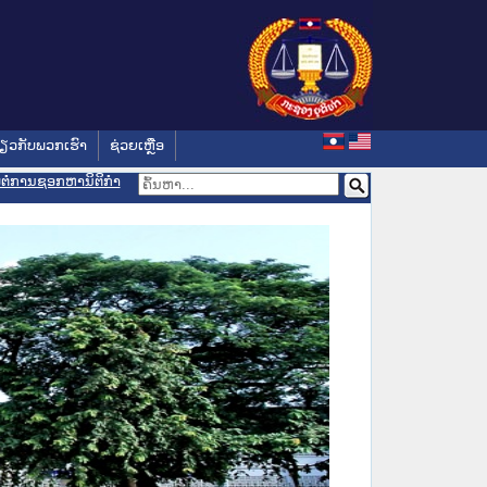
່ຽວກັບພວກເຮົາ
ຊ່ວຍເຫຼືອ
ອມຕໍ່ການຊອກຫານິຕິກຳ