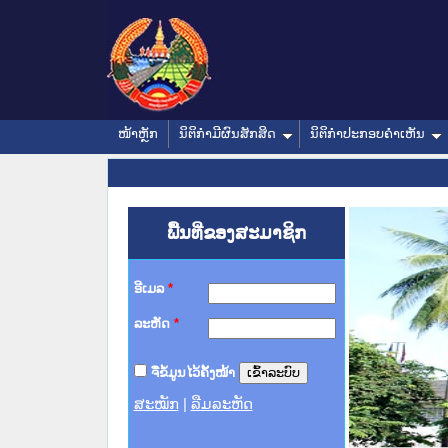
ໜ້າຫຼັກ
ນິຕິກໍາມີຜົນສັກສິດ
ນິຕິກໍາປະກອບຄໍາເຫັນ
ພື້ນທີ່ຂອງສະມາຊິກ
ອີເມລ
*
ລະຫັດ
*
ຈື່ຂໍ້ມູນໄວ້ຄັ້ງໜ້າ
ສະໝັກ
|
ລືມລະຫັດ