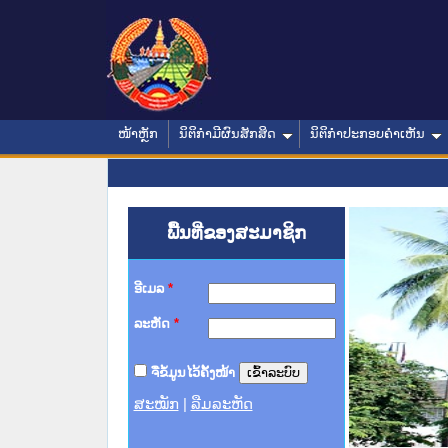
ໜ້າຫຼັກ
ນິຕິກໍາມີຜົນສັກສິດ
ນິຕິກໍາປະກອບຄໍາເຫັນ
ພື້ນທີ່ຂອງສະມາຊິກ
ອີເມລ
*
ລະຫັດ
*
ຈື່ຂໍ້ມູນໄວ້ຄັ້ງໜ້າ
ສະໝັກ
|
ລືມລະຫັດ