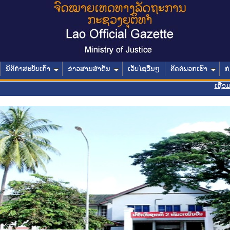
ນິຕິກໍາສະບັບເກົ່າ
ຂ່າວສານສໍາຄັນ
ເວັບໄຊອື່ນໆ
ຕິດຕໍ່ພວກເຮົາ
ກ
ເຊື່