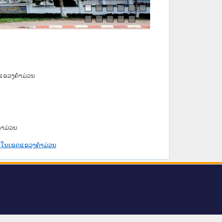
ຂດແຂວງຄຳມ່ວນ
ຄຳມ່ວນ
ງສູງ ໃນເຂດແຂວງຄຳມ່ວນ