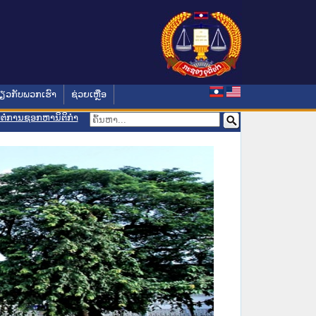
່ຽວກັບພວກເຮົາ
ຊ່ວຍເຫຼືອ
ອມຕໍ່ການຊອກຫານິຕິກຳ