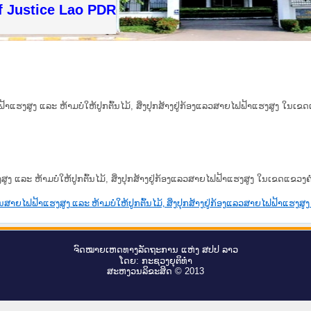
 Justice Lao PDR
ຟຟ້າແຮງສູງ ແລະ ຫ້າມບໍ່ໃຫ້ປູກຕົ້ນໄມ້, ສິ່ງປຸກສ້າງຢູ່ກ້ອງແລວສາຍໄຟຟ້າແຮງສູງ ໃນເ
ງສູງ ແລະ ຫ້າມບໍ່ໃຫ້ປູກຕົ້ນໄມ້, ສິ່ງປຸກສ້າງຢູ່ກ້ອງແລວສາຍໄຟຟ້າແຮງສູງ ໃນເຂດແຂວງ
ະກອນສາຍໄຟຟ້າແຮງສູງ ແລະ ຫ້າມບໍ່ໃຫ້ປູກຕົ້ນໄມ້, ສິ່ງປຸກສ້າງຢູ່ກ້ອງແລວສາຍໄຟຟ້າແຮ
ຈົດ​ໝາຍ​ເຫດ​ທາງ​ລັດ​ຖະ​ການ ແຫ່ງ ສ​ປ​ປ ລາວ
ໂດຍ: ກະ​ຊວງຍຸ​ຕິ​ທຳ
ສະ​ຫງວນ​ລິ​ຂະ​ສິດ © 2013