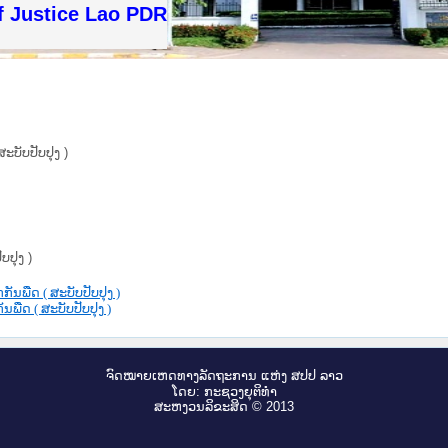
f Justice Lao PDR
ບັບປັບປຸງ )
ບປຸງ )
ນພືດ ( ສະບັບປັບປຸງ )
ພືດ ( ສະບັບປັບປຸງ )
ຈົດ​ໝາຍ​ເຫດ​ທາງ​ລັດ​ຖະ​ການ ແຫ່ງ ສ​ປ​ປ ລາວ
ໂດຍ: ກະ​ຊວງຍຸ​ຕິ​ທຳ
ສະ​ຫງວນ​ລິ​ຂະ​ສິດ © 2013