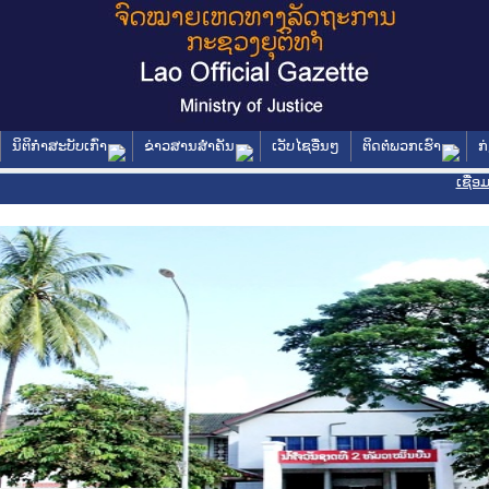
ນິຕິກໍາສະບັບເກົ່າ
ຂ່າວສານສໍາຄັນ
ເວັບໄຊອື່ນໆ
ຕິດຕໍ່ພວກເຮົາ
ກ
ເຊື່