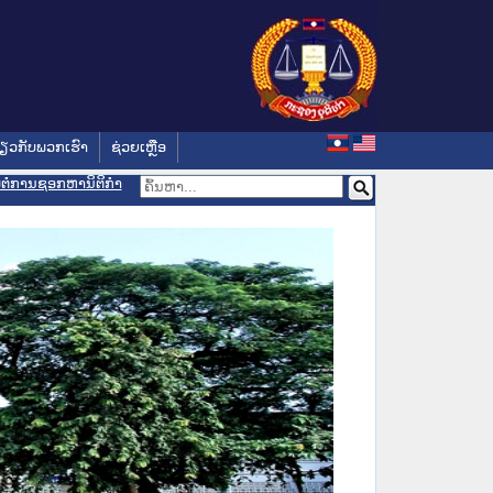
່ຽວກັບພວກເຮົາ
ຊ່ວຍເຫຼືອ
ອມຕໍ່ການຊອກຫານິຕິກຳ