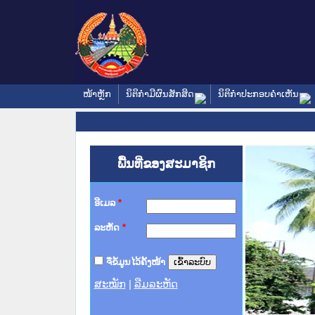
ໜ້າຫຼັກ
ນິຕິກໍາມີຜົນສັກສິດ
ນິຕິກໍາປະກອບຄໍາເຫັນ
ພື້ນທີ່ຂອງສະມາຊິກ
ອີເມລ
*
ລະຫັດ
*
ຈື່ຂໍ້ມູນໄວ້ຄັ້ງໜ້າ
ສະໝັກ
|
ລືມລະຫັດ