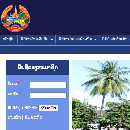
ໜ້າຫຼັກ
ນິຕິກໍາມີຜົນສັກສິດ
ນິຕິກໍາປະກອບຄໍາເຫັນ
ນິຕິກໍາສະບັບເກົ່າ
ພື້ນທີ່ຂອງສະມາຊິກ
ອີເມລ
*
ລະຫັດ
*
ຈື່ຂໍ້ມູນໄວ້ຄັ້ງໜ້າ
ສະໝັກ
|
ລືມລະຫັດ