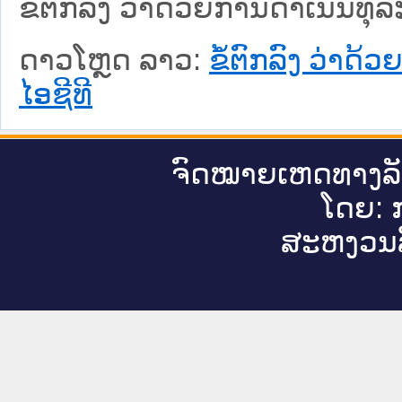
ຂໍ້ຕົກລົງ ວ່າດ້ວຍການດຳເນີນທຸລ
ດາວໂຫຼດ ລາວ:
ຂໍ້ຕົກລົງ ວ່າດ
ໄອຊີທີ
ຈົດ​ໝາຍ​ເຫດ​ທາງ​ລ
ໂດຍ: ກ
ສະ​ຫງວນ​ລ