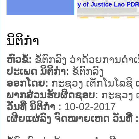
ງລັດຖະການໃຫ້ຜູ້ປະສານງານ
້ງປະຕິບັດວຽກງານຈົດໝາຍເຫດ
ງານຈົດໝາຍເຫດທາງລັດຖະການ
ງານຈົດໝາຍເຫດທາງລັດຖະການ
ລະ ເວັບໄຊຈົດໝາຍເຫດທາງ
ລະ ເວັບໄຊຈົດໝາຍເຫດທາງ
ຍເຫດທາງລັດຖະການ ໃຫ້ຜູ້
ຍເຫດທາງລັດຖະການ ໃຫ້ຜູ້
Ministry of Justice Lao PDR
ຄານສັນຕິບານປະຊາຊົນ
າຄານຕຳຫຼວດປະຊາຊົນ
ຊາຊົນ ພາກເໜືອ
ຊາຊົນ ພາກກາງ
ພາກເໜືອ
າກກາງ
ຖະການ
າກໃຕ້
ນິຕິກໍາ
ຫົວຂໍ້:
ຂໍ້ຕົກລົງ ວ່າດ້ວຍການດຳ
ປະເພດ ນິຕິກໍາ:
ຂໍ້ຕົກລົງ
ອອກໂດຍ:
ກະຊວງ ເຕັກໂນໂລຊີ 
ພາກສ່ວນຮັບຜິດຊອບ:
ກະຊວງ ເ
ວັນທີ່ ນິຕິກໍາ :
10-02-2017
ເຜີຍແຜ່ລົງ ຈົດໝາຍເຫດ ວັນທີ່ :