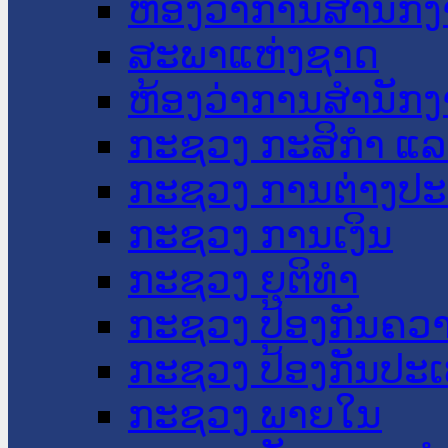
ຫ້ອງວ່າການສໍານັ
ສະພາແຫ່ງຊາດ
ຫ້ອງວ່າການສຳນັກງ
ກະຊວງ ກະສິກຳ ແລະ
ກະຊວງ ການຕ່າງປ
ກະຊວງ ການເງິນ
ກະຊວງ ຍຸຕິທໍາ
ກະຊວງ ປ້ອງກັນຄວ
ກະຊວງ ປ້ອງກັນປະ
ກະຊວງ ພາຍໃນ