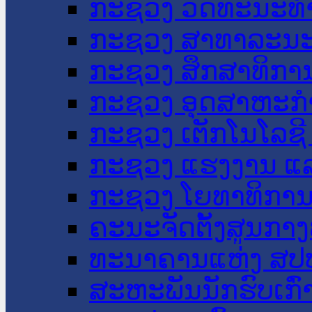
ກະຊວງ ວັດທະນະທຳ
ກະຊວງ ສາທາລະນະ
ກະຊວງ ສຶກສາທິການ
ກະຊວງ ອຸດສາຫະກຳ
ກະຊວງ ເຕັກໂນໂລຊີ
ກະຊວງ ແຮງງານ ແລ
ກະຊວງ ໂຍທາທິການ 
ຄະນະຈັດຕັ້ງສູນກາງ
ທະນາຄານແຫ່ງ ສປ
ສະຫະພັນນັກຮົບເກົ