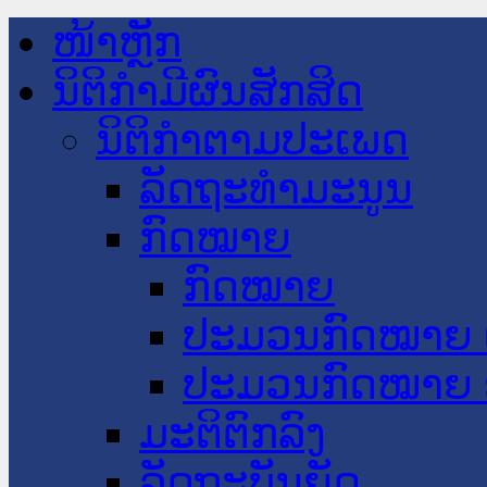
ໜ້າຫຼັກ
ນິຕິກໍາມີຜົນສັກສິດ
ນິຕິກໍາຕາມປະເພດ
ລັດຖະທໍາມະນູນ
ກົດໝາຍ
ກົດໝາຍ
ປະມວນກົດໝາຍ 
ປະມວນກົດໝາຍ 
ມະຕິຕົກລົງ
ລັດຖະບັນຍັດ