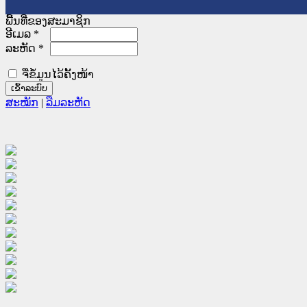
ພື້ນທີ່ຂອງສະມາຊິກ
ອີເມລ
*
ລະຫັດ
*
ຈື່ຂໍ້ມູນໄວ້ຄັ້ງໜ້າ
ສະໝັກ
|
ລືມລະຫັດ