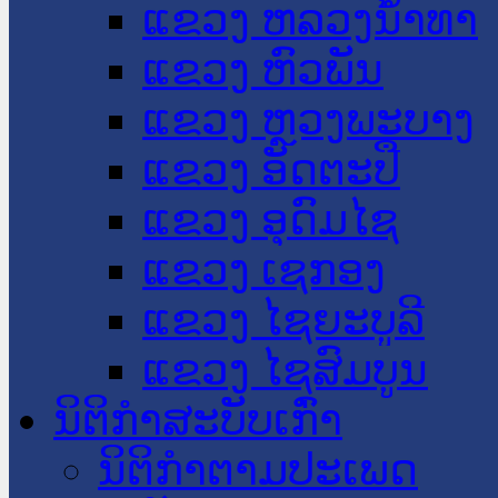
ແຂວງ ຫລວງນໍ້າທາ
ແຂວງ ຫົວພັນ
ແຂວງ ຫຼວງພະບາງ
ແຂວງ ອັດຕະປື
ແຂວງ ອຸດົມໄຊ
ແຂວງ ເຊກອງ
ແຂວງ ໄຊຍະບູລີ
ແຂວງ ໄຊສົມບູນ
ນິຕິກໍາສະບັບເກົ່າ
ນິຕິກຳຕາມປະເພດ