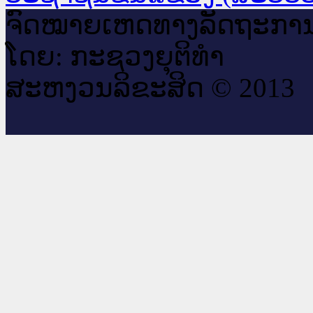
ຈົດ​ໝາຍ​ເຫດ​ທາງ​ລັດ​ຖະ​ກາ
ໂດຍ: ກະ​ຊວງຍຸ​ຕິ​ທຳ
ສະ​ຫງວນ​ລິ​ຂະ​ສິດ © 2013