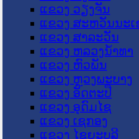
ແຂວງ ວຽງຈັນ
ແຂວງ ສະຫວັນນະເ
ແຂວງ ສາລະວັນ
ແຂວງ ຫລວງນໍ້າທາ
ແຂວງ ຫົວພັນ
ແຂວງ ຫຼວງພະບາງ
ແຂວງ ອັດຕະປື
ແຂວງ ອຸດົມໄຊ
ແຂວງ ເຊກອງ
ແຂວງ ໄຊຍະບູລີ