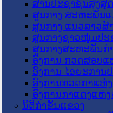
ສານປະຊາຊົນສູງສຸ
ສູນກາງ ສະຫະພັນແ
ສູນກາງ ແນວລາວສ້
ສູນກາງຊາວໜຸ່ມປະ
ສູນກາງສະຫະພັນກ
ອົງການ ກວດສອບແຫ
ອົງການ ໄອຍະການປ
ອົງການກວດກາແຫ່ງ
ອົງການກາແດງແຫ່
ນິຕິກໍາຂັ້ນແຂວງ