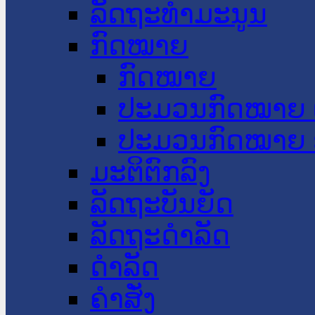
ລັດຖະທໍາມະນູນ
ກົດໝາຍ
ກົດໝາຍ
ປະມວນກົດໝາຍ 
ປະມວນກົດໝາຍ 
ມະຕິຕົກລົງ
ລັດຖະບັນຍັດ
ລັດຖະດໍາລັດ
ດໍາລັດ
ຄໍາສັ່ງ