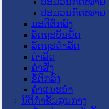
ປະມວນກົດໝາຍ 
ປະມວນກົດໝາຍ 
ມະຕິຕົກລົງ
ລັດຖະບັນຍັດ
ລັດຖະດໍາລັດ
ດໍາລັດ
ຄໍາສັ່ງ
ຂໍ້ຕົກລົງ
ຄໍາແນະນໍາ
ນິຕິກຳຂັ້ນສູນກາງ