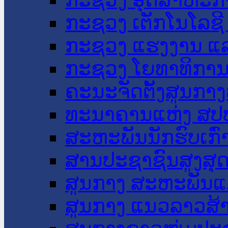
ກະຊວງ ເຕັກໂນໂລຊີ
ກະຊວງ ແຮງງານ ແລ
ກະຊວງ ໂຍທາທິການ 
ຄະນະຈັດຕັ້ງສູນກາງ
ທະນາຄານແຫ່ງ ສປ
ສະຫະພັນນັກຮົບເກົ
ສານປະຊາຊົນສູງສຸ
ສູນກາງ ສະຫະພັນແ
ສູນກາງ ແນວລາວສ້