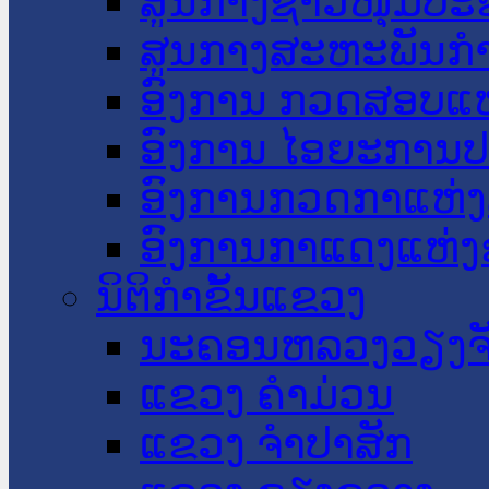
ສູນກາງຊາວໜຸ່ມປະ
ສູນກາງສະຫະພັນກ
ອົງການ ກວດສອບແຫ
ອົງການ ໄອຍະການປ
ອົງການກວດກາແຫ່ງ
ອົງການກາແດງແຫ່
ນິຕິກໍາຂັ້ນແຂວງ
ນະ​ຄອນ​ຫລວງວຽງຈ
ແຂວງ ຄໍາມ່ວນ
ແຂວງ ຈໍາປາສັກ