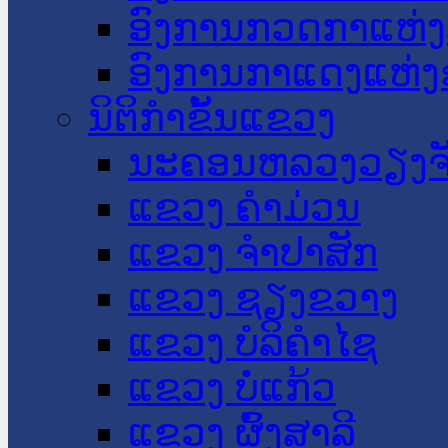
ອົງການກວດກາແຫ່ງ
ອົງການກາແດງແຫ່
ນິຕິກໍາຂັ້ນແຂວງ
ນະ​ຄອນ​ຫລວງວຽງຈ
ແຂວງ ຄໍາມ່ວນ
ແຂວງ ຈໍາປາສັກ
ແຂວງ ຊຽງຂວາງ
ແຂວງ ບໍລິຄໍາໄຊ
ແຂວງ ບໍ່ແກ້ວ
ແຂວງ ຜົ້ງສາລີ