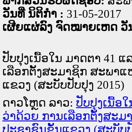
ພາກສ່ວນຮັບຜິດຊອບ:
ສະພ
ວັນທີ່ ນິຕິກໍາ :
31-05-2017
ເຜີຍແຜ່ລົງ ຈົດໝາຍເຫດ ວັນທ
ປັບປຸງເນື້ອໃນ ມາດຕາ 41 
ເລືອກຕັ້ງສະມາຊິກ ສະພາແ
ແຂວງ (ສະບັບປັບປຸງ 2015)
ດາວໂຫຼດ ລາວ:
ປັບປຸງເນື້
ວ່າດ້ວຍ ການເລືອກຕັ້ງສະ
ປະຊາຊົນຂັ້ນແຂວງ (ສະບັບປັ