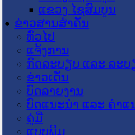
ແຂວງ ໄຊສົມບູນ
ຂ່າວສານສໍາຄັນ
​ທົ່ວ​ໄປ
ແຈ້ງການ
ກົດລະບຽບ ແລະ ລະບ
ຂ່າວເດັ່ນ
ບົດລາຍງານ
ບົດແນະນໍາ ແລະ ຄໍາແ
ຄູ່ມື
ແບບພີມ