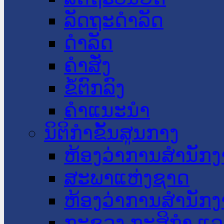
ລັດຖະດໍາລັດ
ດໍາລັດ
ຄໍາສັ່ງ
ຂໍ້ຕົກລົງ
ຄໍາແນະນໍາ
ນິຕິກໍາຂັ້ນສູນກາງ
ຫ້ອງວ່າການສໍານັ
ສະພາແຫ່ງຊາດ
ຫ້ອງວ່າການສຳນັກງ
ກະຊວງ ກະສິກຳ ແລະ