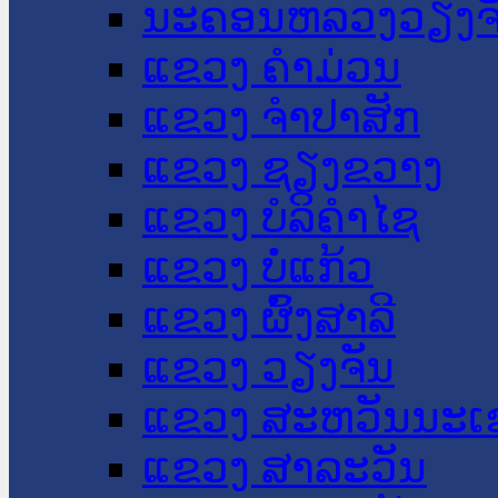
ນະ​ຄອນ​ຫລວງວຽງຈ
ແຂວງ ຄໍາມ່ວນ
ແຂວງ ຈໍາປາສັກ
ແຂວງ ຊຽງຂວາງ
ແຂວງ ບໍລິຄໍາໄຊ
ແຂວງ ບໍ່ແກ້ວ
ແຂວງ ຜົ້ງສາລີ
ແຂວງ ວຽງຈັນ
ແຂວງ ສະຫວັນນະເ
ແຂວງ ສາລະວັນ