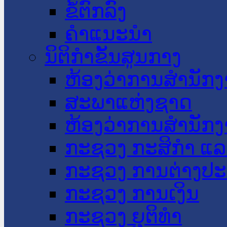
ຂໍ້ຕົກລົງ
ຄໍາແນະນໍາ
ນິຕິກໍາຂັ້ນສູນກາງ
ຫ້ອງວ່າການສໍານັ
ສະພາແຫ່ງຊາດ
ຫ້ອງວ່າການສຳນັກງ
ກະຊວງ ກະສິກຳ ແລະ
ກະຊວງ ການຕ່າງປ
ກະຊວງ ການເງິນ
ກະຊວງ ຍຸຕິທໍາ