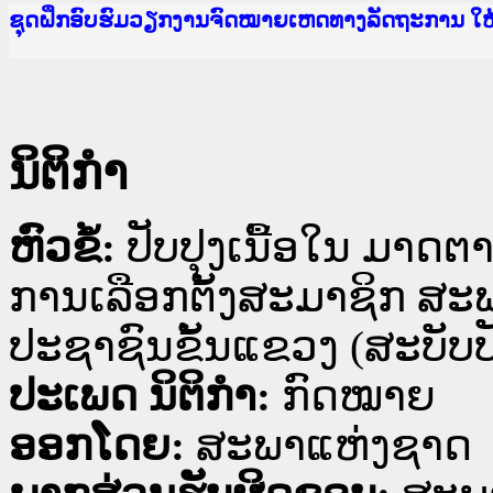
Ministry of Justice Lao PDR
ເຜີຍແຜ່ວັບໄຊຈົດໝາຍເຫດທາງລັດຖະການ ແລະ ແອັບກ
ກະຊວງຍຸຕິທຳ
ຊຸດຝຶກອົບຮົມວຽກງານຈົດໝາຍເຫດທາງລັດຖະການ ໃ
ກອງປະຊຸມທົບທວນຄືນການຈັດຕັ້ງປະຕິບັດວຽກງານຈ
ຝຶກອົບຮົມ ຜູ່ປະສານງານວຽກງານຈົດໝາຍເຫດທາງລັ
ຝຶກອົບຮົມ ຜູ່ປະສານງານວຽກງານຈົດໝາຍເຫດທາງລັດ
ເຜີຍແຜ່ແອັບກົດໝາຍລາວ ແລະ ເວັບໄຊຈົດໝາຍເຫດທ
ເຜີຍແຜ່ແອັບກົດໝາຍລາວ ແລະ ເວັບໄຊຈົດໝາຍເຫດທາ
ຍົກລະດັບວຽກງານຈົດໝາຍເຫດທາງລັດຖະການໃຫ້ຜູ້
ຊຸດຝຶກອົບຮົມວຽກງານຈົດໝາຍເຫດທາງລັດຖະການ ໃ
ນິຕິກໍາ
ຫົວຂໍ້:
ປັບປຸງເນື້ອໃນ ມາດຕ
ການເລືອກຕັ້ງສະມາຊິກ ສ
ປະຊາຊົນຂັ້ນແຂວງ (ສະບັບປັ
ປະເພດ ນິຕິກໍາ:
ກົດໝາຍ
ອອກໂດຍ:
ສະພາແຫ່ງຊາດ