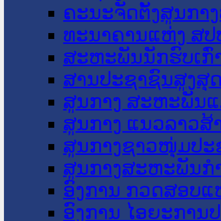
ຄະນະຈັດຕັ້ງສູນກາງ
ທະນາຄານແຫ່ງ ສປ
ສະຫະພັນນັກຮົບເກົ
ສານປະຊາຊົນສູງສຸ
ສູນກາງ ສະຫະພັນແ
ສູນກາງ ແນວລາວສ້
ສູນກາງຊາວໜຸ່ມປະ
ສູນກາງສະຫະພັນກ
ອົງການ ກວດສອບແຫ
ອົງການ ໄອຍະການປ