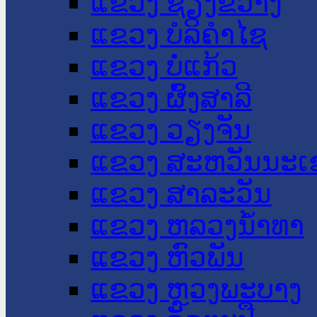
ແຂວງ ຊຽງຂວາງ
ແຂວງ ບໍລິຄໍາໄຊ
ແຂວງ ບໍ່ແກ້ວ
ແຂວງ ຜົ້ງສາລີ
ແຂວງ ວຽງຈັນ
ແຂວງ ສະຫວັນນະເ
ແຂວງ ສາລະວັນ
ແຂວງ ຫລວງນໍ້າທາ
ແຂວງ ຫົວພັນ
ແຂວງ ຫຼວງພະບາງ