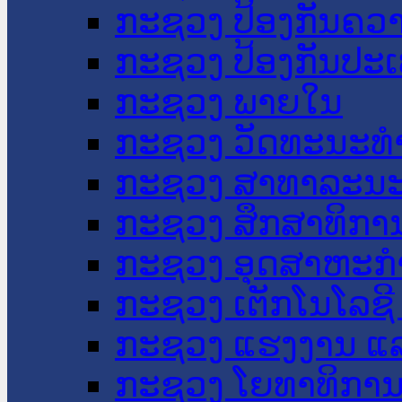
ກະຊວງ ປ້ອງກັນຄວ
ກະຊວງ ປ້ອງກັນປະ
ກະຊວງ ພາຍໃນ
ກະຊວງ ວັດທະນະທຳ
ກະຊວງ ສາທາລະນະ
ກະຊວງ ສຶກສາທິການ
ກະຊວງ ອຸດສາຫະກຳ
ກະຊວງ ເຕັກໂນໂລຊີ
ກະຊວງ ແຮງງານ ແລ
ກະຊວງ ໂຍທາທິການ 