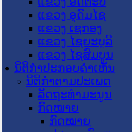
ແຂວງ ອັດຕະປື
ແຂວງ ອຸດົມໄຊ
ແຂວງ ເຊກອງ
ແຂວງ ໄຊຍະບູລີ
ແຂວງ ໄຊສົມບູນ
ນິຕິກໍາປະກອບຄໍາເຫັນ
ນິຕິກໍາຕາມປະເພດ
ລັດຖະທໍາມະນູນ
ກົດໝາຍ
ກົດໝາຍ