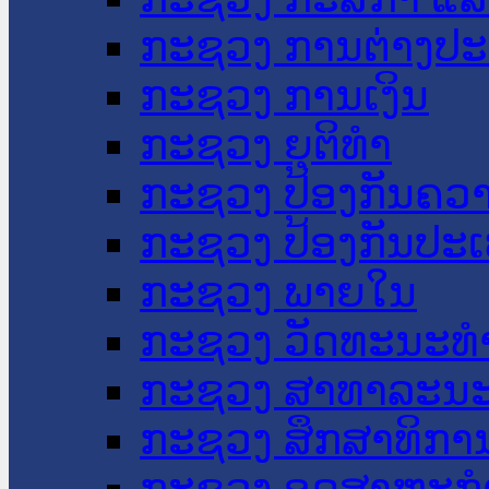
ກະຊວງ ການຕ່າງປ
ກະຊວງ ການເງິນ
ກະຊວງ ຍຸຕິທໍາ
ກະຊວງ ປ້ອງກັນຄວ
ກະຊວງ ປ້ອງກັນປະ
ກະຊວງ ພາຍໃນ
ກະຊວງ ວັດທະນະທຳ
ກະຊວງ ສາທາລະນະ
ກະຊວງ ສຶກສາທິການ
ກະຊວງ ອຸດສາຫະກຳ