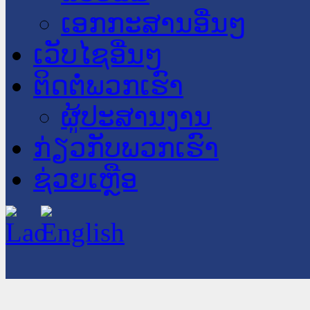
ເອກກະສານອື່ນໆ
ເວັບໄຊອື່ນໆ
ຕິດຕໍ່ພວກເຮົາ
ຜູ້ປະສານງານ
ກ່ຽວກັບພວກເຮົາ
ຊ່ວຍເຫຼືອ