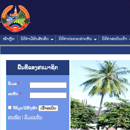
ໜ້າຫຼັກ
ນິຕິກໍາມີຜົນສັກສິດ
ນິຕິກໍາປະກອບຄໍາເຫັນ
ນິຕິກໍາສະບັບເກົ່າ
ພື້ນທີ່ຂອງສະມາຊິກ
ອີເມລ
*
ລະຫັດ
*
ຈື່ຂໍ້ມູນໄວ້ຄັ້ງໜ້າ
ສະໝັກ
|
ລືມລະຫັດ