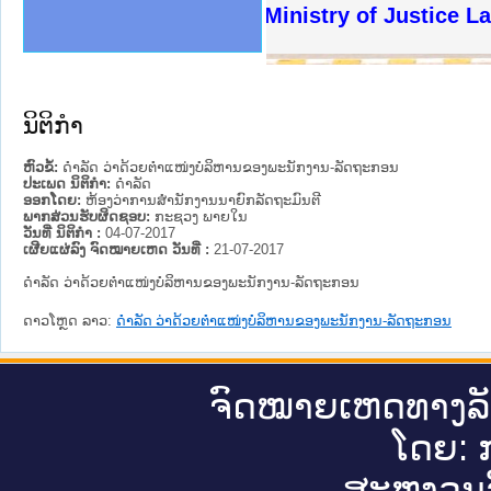
ງລັດຖະການໃຫ້ຜູ້ປະສານງານ
ງປະຕິບັດວຽກງານຈົດໝາຍເຫດ
ານຈົດໝາຍເຫດທາງລັດຖະການ
ານຈົດໝາຍເຫດທາງລັດຖະການ
ະ ເວັບໄຊຈົດໝາຍເຫດທາງ
ະ ເວັບໄຊຈົດໝາຍເຫດທາງ
ເຫດທາງລັດຖະການ ໃຫ້ຜູ້
ເຫດທາງລັດຖະການ ໃຫ້ຜູ້
Ministry of Justice Lao 
ານສັນຕິບານປະຊາຊົນ
ຄານຕຳຫຼວດປະຊາຊົນ
າຊົນ ພາກເໜືອ
ຊາຊົນ ພາກກາງ
າກເໜືອ
າກກາງ
ະການ
າກໃຕ້
ນິຕິກໍາ
ຫົວຂໍ້:
ດຳລັດ ວ່າດ້ວຍຕຳແໜ່ງບໍລິຫານຂອງພະນັກງານ-ລັດຖະກອນ
ປະເພດ ນິຕິກໍາ:
ດໍາລັດ
ອອກໂດຍ:
ຫ້ອງວ່າການສຳນັກງານນາຍົກລັດຖະມົນຕີ
ພາກສ່ວນຮັບຜິດຊອບ:
ກະຊວງ ພາຍໃນ
ວັນທີ່ ນິຕິກໍາ :
04-07-2017
ເຜີຍແຜ່ລົງ ຈົດໝາຍເຫດ ວັນທີ່ :
21-07-2017
ດຳລັດ ວ່າດ້ວຍຕຳແໜ່ງບໍລິຫານຂອງພະນັກງານ-ລັດຖະກອນ
ດາວໂຫຼດ ລາວ:
ດຳລັດ ວ່າດ້ວຍຕຳແໜ່ງບໍລິຫານຂອງພະນັກງານ-ລັດຖະກອນ
ຈົດ​ໝາຍ​ເຫດ​ທາງ​ລ
ໂດຍ: ກ
ສະ​ຫງວນ​ລ