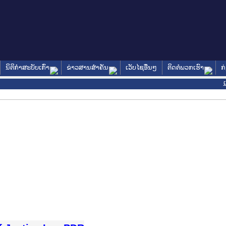
ນິຕິກໍາສະບັບເກົ່າ
ຂ່າວສານສໍາຄັນ
ເວັບໄຊອື່ນໆ
ຕິດຕໍ່ພວກເຮົາ
ກ