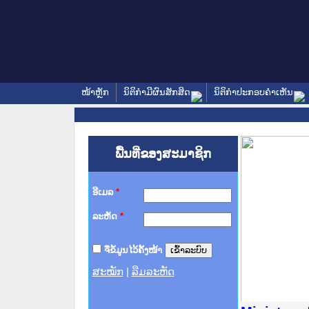
ໜ້າຫຼັກ
ນິຕິກໍາມີຜົນສັກສິດ
ນິຕິກໍາປະກອບຄໍາເຫັນ
ພື້ນທີ່ຂອງສະມາຊິກ
ອີເມລ
*
ລະຫັດ
*
ຈື່ຂໍ້ມູນໄວ້ຄັ້ງໜ້າ
ສະໝັກ
|
ລືມລະຫັດ