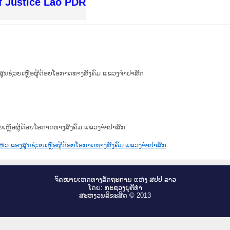
f Justice Lao PDR
ອງສູນຊ່ວຍເຫຼືອຜູ້ດ້ອຍໂອກາດທາງສັງຄົມ ແຂວງຈຳປາສັກ
່ວຍເຫຼືອຜູ້ດ້ອຍໂອກາດທາງສັງຄົມ ແຂວງຈຳປາສັກ
ອນໄຫວ ຂອງສູນຊ່ວຍເຫຼືອຜູ້ດ້ອຍໂອກາດທາງສັງຄົມ ແຂວງຈຳປາສັກ
ຈົດ​ໝາຍ​ເຫດ​ທາງ​ລັດ​ຖະ​ການ ແຫ່ງ ສ​ປ​ປ ລາວ
ໂດຍ: ກະ​ຊວງຍຸ​ຕິ​ທຳ
ສະ​ຫງວນ​ລິ​ຂະ​ສິດ © 2013