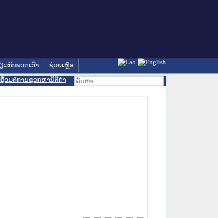
່ຽວກັບພວກເຮົາ
ຊ່ວຍເຫຼືອ
ເຊື່ອມຕໍ່ການຊອກຫານິຕິກຳ