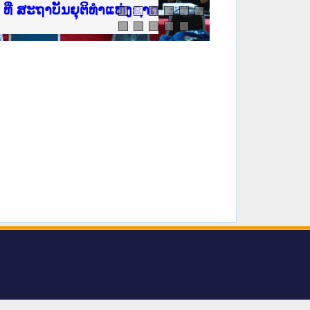
ີ່ ສະຖາບັນຍຸຕິທຳແຫ່ງຊາດ