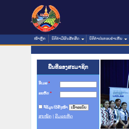
ໜ້າຫຼັກ
ນິຕິກໍາມີຜົນສັກສິດ
ນິຕິກໍາປະກອບຄໍາເຫັນ
ພື້ນທີ່ຂອງສະມາຊິກ
ອີເມລ
*
ລະຫັດ
*
ຈື່ຂໍ້ມູນໄວ້ຄັ້ງໜ້າ
ສະໝັກ
|
ລືມລະຫັດ