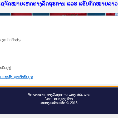
ບໄຊຈົດໝາຍເຫດທາງລັດຖະການ ແລະ ແອັບກົດໝາຍລາວ ທ
(ສະບັບປັບປຸງ)
ປັບປຸງ)
ະຊາຊົນ (ສະບັບປັບປຸງ)
ຈົດ​ໝາຍ​ເຫດ​ທາງ​ລັດ​ຖະ​ການ ແຫ່ງ ສ​ປ​ປ ລາວ
ໂດຍ: ກະ​ຊວງຍຸ​ຕິ​ທຳ
ສະ​ຫງວນ​ລິ​ຂະ​ສິດ © 2013