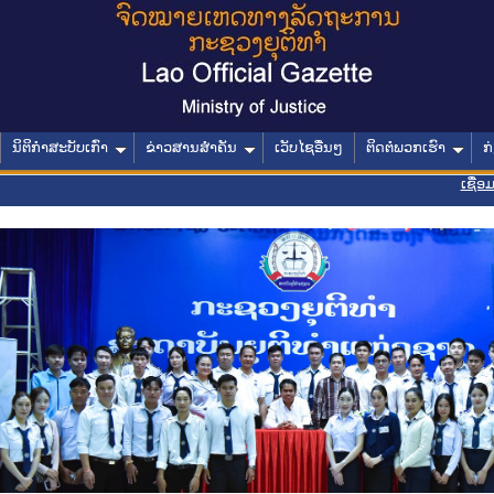
ນິຕິກໍາສະບັບເກົ່າ
ຂ່າວສານສໍາຄັນ
ເວັບໄຊອື່ນໆ
ຕິດຕໍ່ພວກເຮົາ
ກ
ເຊື່