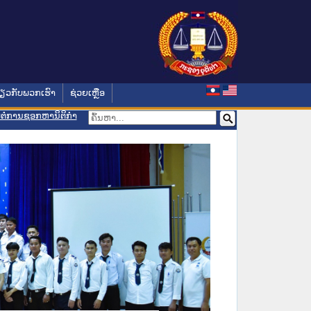
່ຽວກັບພວກເຮົາ
ຊ່ວຍເຫຼືອ
ອມຕໍ່ການຊອກຫານິຕິກຳ