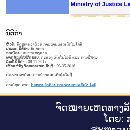
ງລັດຖະການໃຫ້ຜູ້ປະສານງານ
ງປະຕິບັດວຽກງານຈົດໝາຍເຫດ
ານຈົດໝາຍເຫດທາງລັດຖະການ
ານຈົດໝາຍເຫດທາງລັດຖະການ
ະ ເວັບໄຊຈົດໝາຍເຫດທາງ
ະ ເວັບໄຊຈົດໝາຍເຫດທາງ
ເຫດທາງລັດຖະການ ໃຫ້ຜູ້
ເຫດທາງລັດຖະການ ໃຫ້ຜູ້
Ministry of Justice 
ານສັນຕິບານປະຊາຊົນ
ຄານຕຳຫຼວດປະຊາຊົນ
າຊົນ ພາກເໜືອ
ຊາຊົນ ພາກກາງ
າກເໜືອ
າກກາງ
ະການ
າກໃຕ້
ນິຕິກໍາ
ຫົວຂໍ້:
ກົດໝາຍວ່າດ້ວຍ ການຖ່າຍທອດເຕັກໂນໂລຊີ
ປະເພດ ນິຕິກໍາ:
ກົດໝາຍ
ອອກໂດຍ:
ສະພາແຫ່ງຊາດ
ພາກສ່ວນຮັບຜິດຊອບ:
ກະຊວງ ເຕັກໂນໂລຊີ ແລະ ການສື່ສານ
ວັນທີ່ ນິຕິກໍາ :
08-11-2017
ເຜີຍແຜ່ລົງ ຈົດໝາຍເຫດ ວັນທີ່ :
03-05-2018
ກົດໝາຍວ່າດ້ວຍ ການຖ່າຍທອດເຕັກໂນໂລຊີ
ດາວໂຫຼດ ລາວ:
ກົດໝາຍວ່າດ້ວຍ ການຖ່າຍທອດເຕັກໂນໂລຊີ
ຈົດ​ໝາຍ​ເຫດ​ທາງ​ລ
ໂດຍ: ກ
ສະ​ຫງວນ​ລ