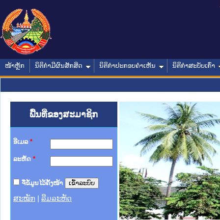
ໜ້າຫຼັກ
ນິຕິກໍາມີຜົນສັກສິດ
ນິຕິກໍາປະກອບຄໍາເຫັນ
ນິຕິກໍາສະບັບເກົ່າ
ພື້ນທີ່ຂອງສະມາຊິກ
ອີເມລ
*
ລະຫັດ
*
ຈື່ຂໍ້ມູນໄວ້ຄັ້ງໜ້າ
ສະໝັກ
|
ລືມລະຫັດ