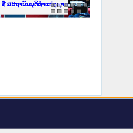
ີ່ ສະຖາບັນຍຸຕິທຳແຫ່ງຊາດ