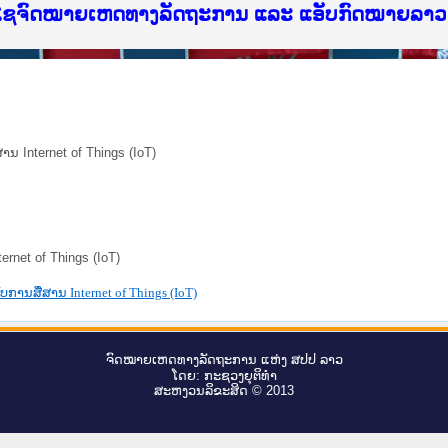
ບໄຊຈົດໝາຍເຫດທາງລັດຖະການ ແລະ ແອັບກົດໝາຍລາວ ທ
ສານ Internet of Things (IoT)
ternet of Things (IoT)
ັບການສື່ສານ Internet of Things (IoT)
ຈົດ​ໝາຍ​ເຫດ​ທາງ​ລັດ​ຖະ​ການ ແຫ່ງ ສ​ປ​ປ ລາວ
ໂດຍ: ກະ​ຊວງຍຸ​ຕິ​ທຳ
ສະ​ຫງວນ​ລິ​ຂະ​ສິດ © 2013