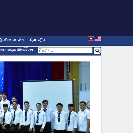
່ຽວກັບພວກເຮົາ
ຊ່ວຍເຫຼືອ
ອມຕໍ່ການຊອກຫານິຕິກຳ