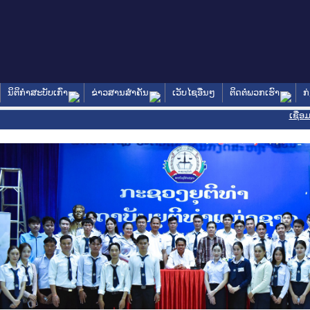
ນິຕິກໍາສະບັບເກົ່າ
ຂ່າວສານສໍາຄັນ
ເວັບໄຊອື່ນໆ
ຕິດຕໍ່ພວກເຮົາ
ກ
ເຊື່