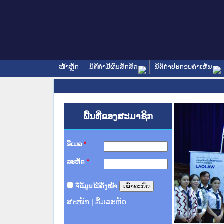
ໜ້າຫຼັກ
ນິຕິກໍາມີຜົນສັກສິດ
ນິຕິກໍາປະກອບຄໍາເຫັນ
ພື້ນທີ່ຂອງສະມາຊິກ
ອີເມລ
*
ລະຫັດ
*
ຈື່ຂໍ້ມູນໄວ້ຄັ້ງໜ້າ
ສະໝັກ
|
ລືມລະຫັດ