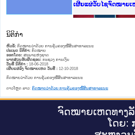
ງລັດຖະການໃຫ້ຜູ້ປະສານງານ
ງປະຕິບັດວຽກງານຈົດໝາຍເຫດ
ານຈົດໝາຍເຫດທາງລັດຖະການ
ານຈົດໝາຍເຫດທາງລັດຖະການ
ະ ເວັບໄຊຈົດໝາຍເຫດທາງ
ະ ເວັບໄຊຈົດໝາຍເຫດທາງ
ເຫດທາງລັດຖະການ ໃຫ້ຜູ້
ເຫດທາງລັດຖະການ ໃຫ້ຜູ້
ເຜີຍແຜ່ວັບໄຊຈົດໝາຍເຫດທ
ານສັນຕິບານປະຊາຊົນ
ຄານຕຳຫຼວດປະຊາຊົນ
າຊົນ ພາກເໜືອ
ຊາຊົນ ພາກກາງ
າກເໜືອ
າກກາງ
ະການ
າກໃຕ້
ນິຕິກໍາ
ຫົວຂໍ້:
ກົດໝາຍວ່າດ້ວຍ ການຄຸ້ມຄອງໜີ້ສິນສາທາລະນະ
ປະເພດ ນິຕິກໍາ:
ກົດໝາຍ
ອອກໂດຍ:
ສະພາແຫ່ງຊາດ
ພາກສ່ວນຮັບຜິດຊອບ:
ກະຊວງ ການເງິນ
ວັນທີ່ ນິຕິກໍາ :
18-06-2018
ເຜີຍແຜ່ລົງ ຈົດໝາຍເຫດ ວັນທີ່ :
12-10-2018
ກົດໝາຍວ່າດ້ວຍ ການຄຸ້ມຄອງໜີ້ສິນສາທາລະນະ
ດາວໂຫຼດ ລາວ:
ກົດໝາຍວ່າດ້ວຍ ການຄຸ້ມຄອງໜີ້ສິນສາທາລະນະ
ຈົດ​ໝາຍ​ເຫດ​ທາງ​ລ
ໂດຍ: ກ
ສະ​ຫງວນ​ລ