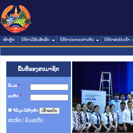
ໜ້າຫຼັກ
ນິຕິກໍາມີຜົນສັກສິດ
ນິຕິກໍາປະກອບຄໍາເຫັນ
ນິຕິກໍາສະບັບເກົ່າ
ພື້ນທີ່ຂອງສະມາຊິກ
ອີເມລ
*
ລະຫັດ
*
ຈື່ຂໍ້ມູນໄວ້ຄັ້ງໜ້າ
ສະໝັກ
|
ລືມລະຫັດ