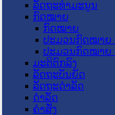
ລັດຖະທໍາມະນູນ
ກົດໝາຍ
ກົດໝາຍ
ປະມວນກົດໝາຍ 
ປະມວນກົດໝາຍ 
ມະຕິຕົກລົງ
ລັດຖະບັນຍັດ
ລັດຖະດໍາລັດ
ດໍາລັດ
ຄໍາສັ່ງ