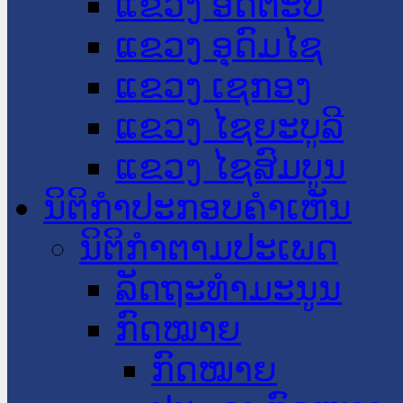
ແຂວງ ອັດຕະປື
ແຂວງ ອຸດົມໄຊ
ແຂວງ ເຊກອງ
ແຂວງ ໄຊຍະບູລີ
ແຂວງ ໄຊສົມບູນ
ນິຕິກໍາປະກອບຄໍາເຫັນ
ນິຕິກໍາຕາມປະເພດ
ລັດຖະທໍາມະນູນ
ກົດໝາຍ
ກົດໝາຍ