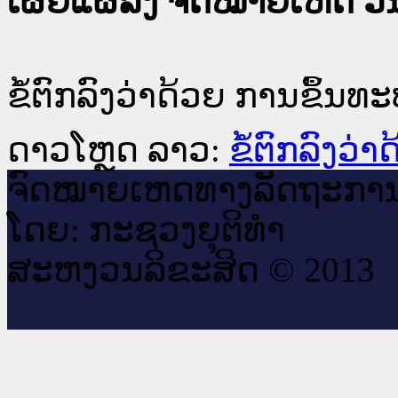
ເຜີຍແຜ່ລົງ ຈົດໝາຍເຫດ ວັນທ
ຂໍ້ຕົກລົງວ່າດ້ວຍ ການຂຶ້ນ
ດາວໂຫຼດ ລາວ:
ຂໍ້ຕົກລົງວ
ຈົດ​ໝາຍ​ເຫດ​ທາງ​ລັດ​ຖະ​ກາ
ໂດຍ: ກະ​ຊວງຍຸ​ຕິ​ທຳ
ສະ​ຫງວນ​ລິ​ຂະ​ສິດ © 2013