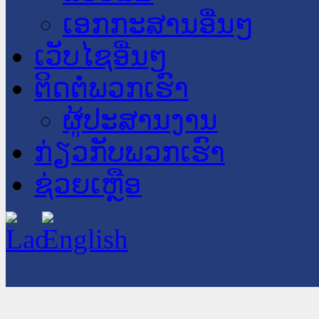
ເອກກະສານອື່ນໆ
ເວັບໄຊອື່ນໆ
ຕິດຕໍ່ພວກເຮົາ
ຜູ້ປະສານງານ
ກ່ຽວກັບພວກເຮົາ
ຊ່ວຍເຫຼືອ