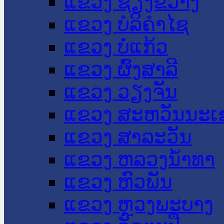
ແຂວງ ຊຽງຂວາງ
ແຂວງ ບໍລິຄໍາໄຊ
ແຂວງ ບໍ່ແກ້ວ
ແຂວງ ຜົ້ງສາລີ
ແຂວງ ວຽງຈັນ
ແຂວງ ສະຫວັນນະເ
ແຂວງ ສາລະວັນ
ແຂວງ ຫລວງນໍ້າທາ
ແຂວງ ຫົວພັນ
ແຂວງ ຫຼວງພະບາງ