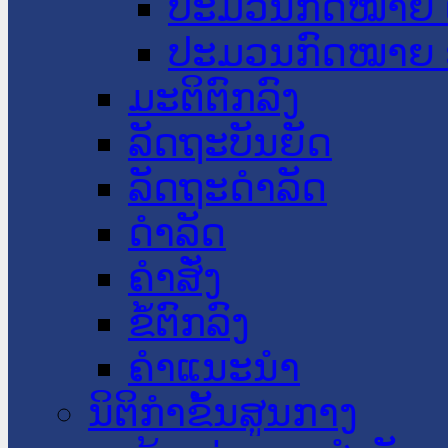
ປະມວນກົດໝາຍ 
ປະມວນກົດໝາຍ 
ມະຕິຕົກລົງ
ລັດຖະບັນຍັດ
ລັດຖະດໍາລັດ
ດໍາລັດ
ຄໍາສັ່ງ
ຂໍ້ຕົກລົງ
ຄໍາແນະນໍາ
ນິຕິກຳຂັ້ນສູນກາງ