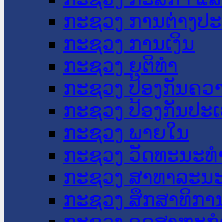
ກະຊວງ ການຕ່າງປ
ກະຊວງ ການເງິນ
ກະຊວງ ຍຸຕິທໍາ
ກະຊວງ ປ້ອງກັນຄວ
ກະຊວງ ປ້ອງກັນປະ
ກະຊວງ ພາຍໃນ
ກະຊວງ ວັດທະນະທຳ
ກະຊວງ ສາທາລະນະ
ກະຊວງ ສຶກສາທິການ
ກະຊວງ ອຸດສາຫະກຳ