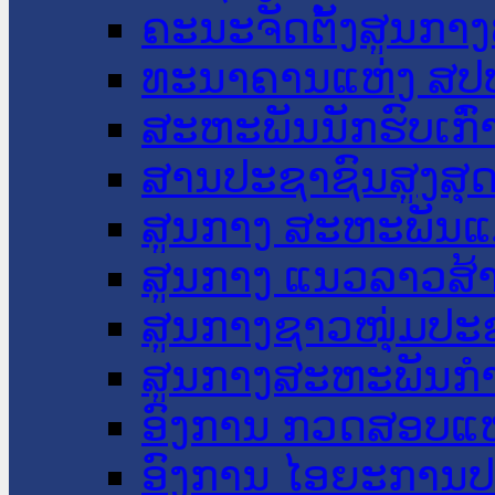
ຄະນະຈັດຕັ້ງສູນກາງ
ທະນາຄານແຫ່ງ ສປ
ສະຫະພັນນັກຮົບເກົ
ສານປະຊາຊົນສູງສຸ
ສູນກາງ ສະຫະພັນແ
ສູນກາງ ແນວລາວສ້
ສູນກາງຊາວໜຸ່ມປະ
ສູນກາງສະຫະພັນກ
ອົງການ ກວດສອບແຫ
ອົງການ ໄອຍະການປ