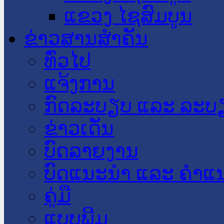
ແຂວງ ໄຊສົມບູນ
ຂ່າວສານສໍາຄັນ
​ທົ່ວ​ໄປ
ແຈ້ງການ
ກົດລະບຽບ ແລະ ລະບ
ຂ່າວເດັ່ນ
ບົດລາຍງານ
ບົດແນະນໍາ ແລະ ຄໍາແ
ຄູ່ມື
ແບບພີມ