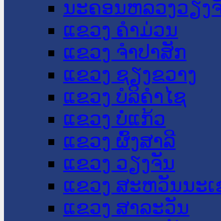
ນະ​ຄອນ​ຫລວງວຽງຈ
ແຂວງ ຄໍາມ່ວນ
ແຂວງ ຈໍາປາສັກ
ແຂວງ ຊຽງຂວາງ
ແຂວງ ບໍລິຄໍາໄຊ
ແຂວງ ບໍ່ແກ້ວ
ແຂວງ ຜົ້ງສາລີ
ແຂວງ ວຽງຈັນ
ແຂວງ ສະຫວັນນະເ
ແຂວງ ສາລະວັນ