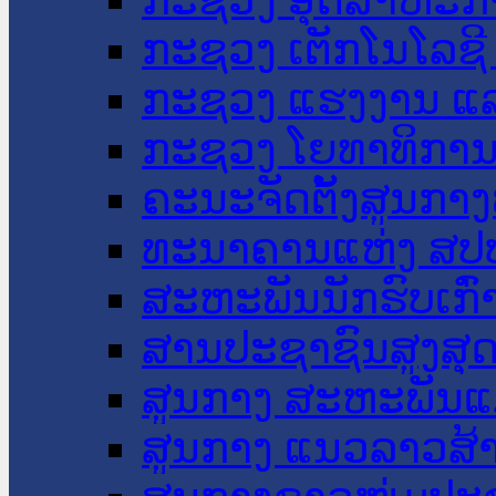
ກະຊວງ ເຕັກໂນໂລຊີ
ກະຊວງ ແຮງງານ ແລ
ກະຊວງ ໂຍທາທິການ 
ຄະນະຈັດຕັ້ງສູນກາງ
ທະນາຄານແຫ່ງ ສປ
ສະຫະພັນນັກຮົບເກົ
ສານປະຊາຊົນສູງສຸ
ສູນກາງ ສະຫະພັນແ
ສູນກາງ ແນວລາວສ້