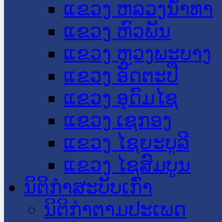
ແຂວງ ຫລວງນໍ້າທາ
ແຂວງ ຫົວພັນ
ແຂວງ ຫຼວງພະບາງ
ແຂວງ ອັດຕະປື
ແຂວງ ອຸດົມໄຊ
ແຂວງ ເຊກອງ
ແຂວງ ໄຊຍະບູລີ
ແຂວງ ໄຊສົມບູນ
ນິຕິກໍາສະບັບເກົ່າ
ນິຕິກຳຕາມປະເພດ