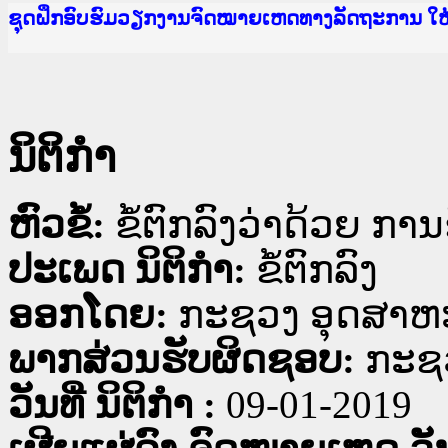
Ministry of Justice Lao PDR
ເຜີຍແຜ່ວັບໄຊຈົດໝາຍເຫດທາງລັດຖະການ ແລະ ແອັບກ
ກະຊວງຍຸຕິທຳ
ຊຸດຝຶກອົບຮົມວຽກງານຈົດໝາຍເຫດທາງລັດຖະການ ໃ
ກອງປະຊຸມທົບທວນຄືນການຈັດຕັ້ງປະຕິບັດວຽກງານຈ
ຝຶກອົບຮົມ ຜູ່ປະສານງານວຽກງານຈົດໝາຍເຫດທາງລັ
ຝຶກອົບຮົມ ຜູ່ປະສານງານວຽກງານຈົດໝາຍເຫດທາງລັດ
ເຜີຍແຜ່ແອັບກົດໝາຍລາວ ແລະ ເວັບໄຊຈົດໝາຍເຫດທ
ເຜີຍແຜ່ແອັບກົດໝາຍລາວ ແລະ ເວັບໄຊຈົດໝາຍເຫດທາ
ຍົກລະດັບວຽກງານຈົດໝາຍເຫດທາງລັດຖະການໃຫ້ຜູ້
ຊຸດຝຶກອົບຮົມວຽກງານຈົດໝາຍເຫດທາງລັດຖະການ ໃ
ນິຕິກໍາ
ຫົວຂໍ້:
ຂໍ້ຕົກລົງວ່າດ້ວຍ ກ
ປະເພດ ນິຕິກໍາ:
ຂໍ້ຕົກລົງ
ອອກໂດຍ:
ກະຊວງ ອຸດສາຫ
ພາກສ່ວນຮັບຜິດຊອບ:
ກະຊ
ວັນທີ່ ນິຕິກໍາ :
09-01-2019