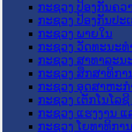
ກະຊວງ ປ້ອງກັນຄວ
ກະຊວງ ປ້ອງກັນປະ
ກະຊວງ ພາຍໃນ
ກະຊວງ ວັດທະນະທຳ
ກະຊວງ ສາທາລະນະ
ກະຊວງ ສຶກສາທິການ
ກະຊວງ ອຸດສາຫະກຳ
ກະຊວງ ເຕັກໂນໂລຊີ
ກະຊວງ ແຮງງານ ແລ
ກະຊວງ ໂຍທາທິການ 