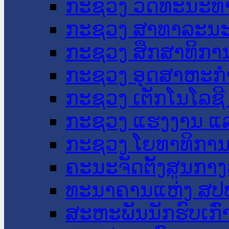
ກະຊວງ ວັດທະນະທຳ
ກະຊວງ ສາທາລະນະ
ກະຊວງ ສຶກສາທິການ
ກະຊວງ ອຸດສາຫະກຳ
ກະຊວງ ເຕັກໂນໂລຊີ
ກະຊວງ ແຮງງານ ແລ
ກະຊວງ ໂຍທາທິການ 
ຄະນະຈັດຕັ້ງສູນກາງ
ທະນາຄານແຫ່ງ ສປ
ສະຫະພັນນັກຮົບເກົ