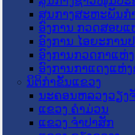
ສູນກາງຊາວໜຸ່ມປະ
ສູນກາງສະຫະພັນກ
ອົງການ ກວດສອບແຫ
ອົງການ ໄອຍະການປ
ອົງການກວດກາແຫ່ງ
ອົງການກາແດງແຫ່
ນິຕິກໍາຂັ້ນແຂວງ
ນະ​ຄອນ​ຫລວງວຽງຈ
ແຂວງ ຄໍາມ່ວນ
ແຂວງ ຈໍາປາສັກ