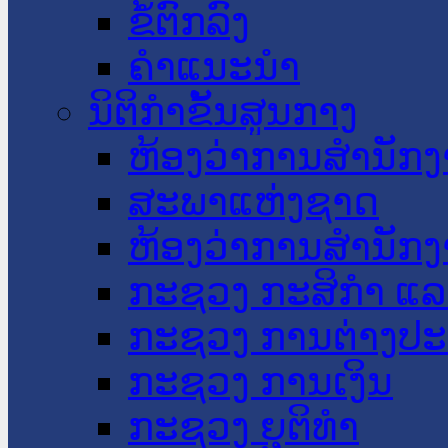
ຂໍ້ຕົກລົງ
ຄໍາແນະນໍາ
ນິຕິກໍາຂັ້ນສູນກາງ
ຫ້ອງວ່າການສໍານັ
ສະພາແຫ່ງຊາດ
ຫ້ອງວ່າການສຳນັກງ
ກະຊວງ ກະສິກຳ ແລະ
ກະຊວງ ການຕ່າງປ
ກະຊວງ ການເງິນ
ກະຊວງ ຍຸຕິທໍາ