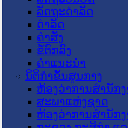
ລັດຖະດໍາລັດ
ດໍາລັດ
ຄໍາສັ່ງ
ຂໍ້ຕົກລົງ
ຄໍາແນະນໍາ
ນິຕິກໍາຂັ້ນສູນກາງ
ຫ້ອງວ່າການສໍານັ
ສະພາແຫ່ງຊາດ
ຫ້ອງວ່າການສຳນັກງ
ກະຊວງ ກະສິກຳ ແລະ