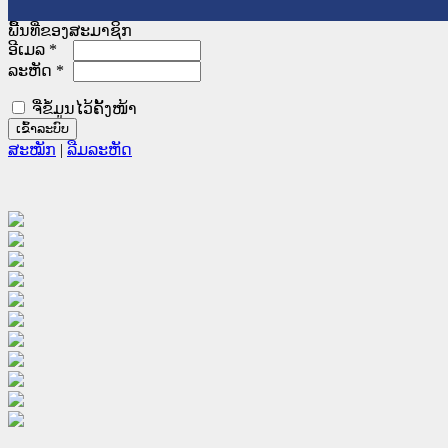
ພື້ນທີ່ຂອງສະມາຊິກ
ອີເມລ
*
ລະຫັດ
*
ຈື່ຂໍ້ມູນໄວ້ຄັ້ງໜ້າ
ສະໝັກ
|
ລືມລະຫັດ