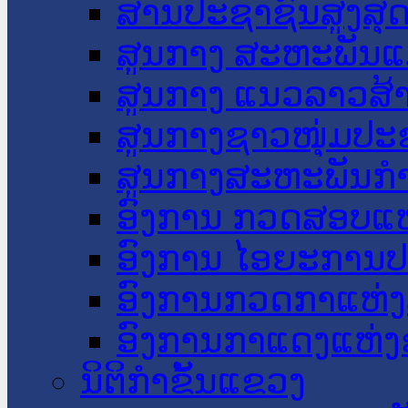
ສານປະຊາຊົນສູງສຸ
ສູນກາງ ສະຫະພັນແ
ສູນກາງ ແນວລາວສ້
ສູນກາງຊາວໜຸ່ມປະ
ສູນກາງສະຫະພັນກ
ອົງການ ກວດສອບແຫ
ອົງການ ໄອຍະການປ
ອົງການກວດກາແຫ່ງ
ອົງການກາແດງແຫ່
ນິຕິກໍາຂັ້ນແຂວງ