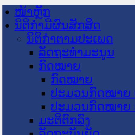
ໜ້າຫຼັກ
ນິຕິກໍາມີຜົນສັກສິດ
ນິຕິກໍາຕາມປະເພດ
ລັດຖະທໍາມະນູນ
ກົດໝາຍ
ກົດໝາຍ
ປະມວນກົດໝາຍ 
ປະມວນກົດໝາຍ 
ມະຕິຕົກລົງ
ລັດຖະບັນຍັດ