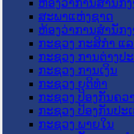
ຫ້ອງວ່າການສໍານັ
ສະພາແຫ່ງຊາດ
ຫ້ອງວ່າການສຳນັກງ
ກະຊວງ ກະສິກຳ ແລະ
ກະຊວງ ການຕ່າງປ
ກະຊວງ ການເງິນ
ກະຊວງ ຍຸຕິທໍາ
ກະຊວງ ປ້ອງກັນຄວ
ກະຊວງ ປ້ອງກັນປະ
ກະຊວງ ພາຍໃນ