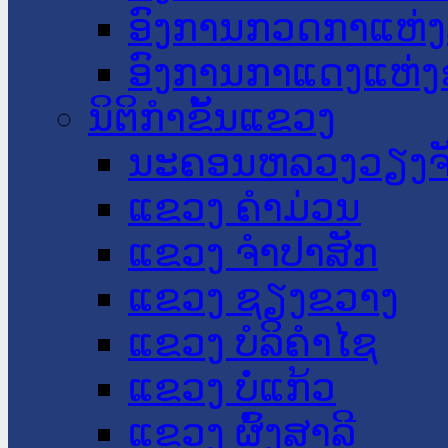
ອົງການກວດກາແຫ່ງ
ອົງການກາແດງແຫ່
ນິຕິກໍາຂັ້ນແຂວງ
ນະ​ຄອນ​ຫລວງວຽງຈ
ແຂວງ ຄໍາມ່ວນ
ແຂວງ ຈໍາປາສັກ
ແຂວງ ຊຽງຂວາງ
ແຂວງ ບໍລິຄໍາໄຊ
ແຂວງ ບໍ່ແກ້ວ
ແຂວງ ຜົ້ງສາລີ