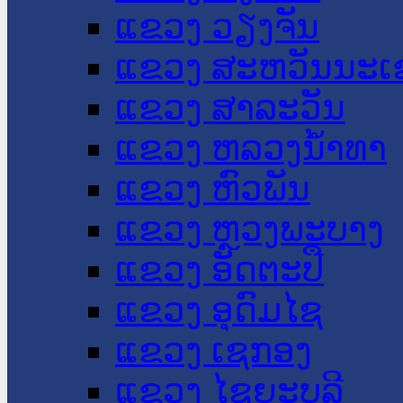
ແຂວງ ວຽງຈັນ
ແຂວງ ສະຫວັນນະເ
ແຂວງ ສາລະວັນ
ແຂວງ ຫລວງນໍ້າທາ
ແຂວງ ຫົວພັນ
ແຂວງ ຫຼວງພະບາງ
ແຂວງ ອັດຕະປື
ແຂວງ ອຸດົມໄຊ
ແຂວງ ເຊກອງ
ແຂວງ ໄຊຍະບູລີ