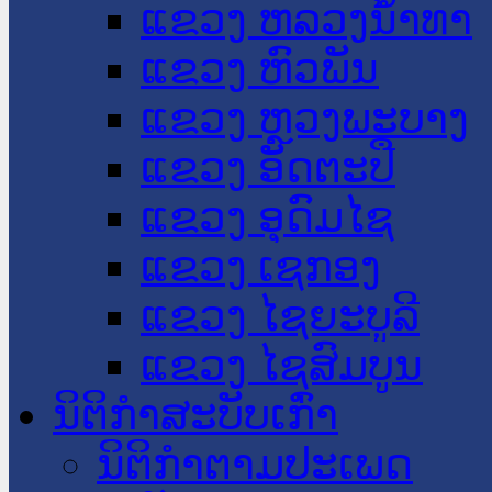
ແຂວງ ຫລວງນໍ້າທາ
ແຂວງ ຫົວພັນ
ແຂວງ ຫຼວງພະບາງ
ແຂວງ ອັດຕະປື
ແຂວງ ອຸດົມໄຊ
ແຂວງ ເຊກອງ
ແຂວງ ໄຊຍະບູລີ
ແຂວງ ໄຊສົມບູນ
ນິຕິກໍາສະບັບເກົ່າ
ນິຕິກຳຕາມປະເພດ