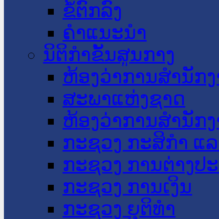
ຂໍ້ຕົກລົງ
ຄໍາແນະນໍາ
ນິຕິກໍາຂັ້ນສູນກາງ
ຫ້ອງວ່າການສໍານັ
ສະພາແຫ່ງຊາດ
ຫ້ອງວ່າການສຳນັກງ
ກະຊວງ ກະສິກຳ ແລະ
ກະຊວງ ການຕ່າງປ
ກະຊວງ ການເງິນ
ກະຊວງ ຍຸຕິທໍາ