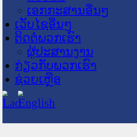
ເອກກະສານອື່ນໆ
ເວັບໄຊອື່ນໆ
ຕິດຕໍ່ພວກເຮົາ
ຜູ້ປະສານງານ
ກ່ຽວກັບພວກເຮົາ
ຊ່ວຍເຫຼືອ