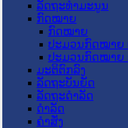
ລັດຖະທໍາມະນູນ
ກົດໝາຍ
ກົດໝາຍ
ປະມວນກົດໝາຍ 
ປະມວນກົດໝາຍ 
ມະຕິຕົກລົງ
ລັດຖະບັນຍັດ
ລັດຖະດໍາລັດ
ດໍາລັດ
ຄໍາສັ່ງ