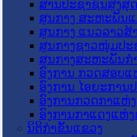
ສານປະຊາຊົນສູງສຸ
ສູນກາງ ສະຫະພັນແ
ສູນກາງ ແນວລາວສ້
ສູນກາງຊາວໜຸ່ມປະ
ສູນກາງສະຫະພັນກ
ອົງການ ກວດສອບແຫ
ອົງການ ໄອຍະການປ
ອົງການກວດກາແຫ່ງ
ອົງການກາແດງແຫ່
ນິຕິກໍາຂັ້ນແຂວງ