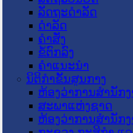
ລັດຖະດໍາລັດ
ດໍາລັດ
ຄໍາສັ່ງ
ຂໍ້ຕົກລົງ
ຄໍາແນະນໍາ
ນິຕິກໍາຂັ້ນສູນກາງ
ຫ້ອງວ່າການສໍານັ
ສະພາແຫ່ງຊາດ
ຫ້ອງວ່າການສຳນັກງ
ກະຊວງ ກະສິກຳ ແລະ