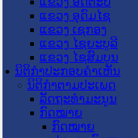
ແຂວງ ອັດຕະປື
ແຂວງ ອຸດົມໄຊ
ແຂວງ ເຊກອງ
ແຂວງ ໄຊຍະບູລີ
ແຂວງ ໄຊສົມບູນ
ນິຕິກໍາປະກອບຄໍາເຫັນ
ນິຕິກໍາຕາມປະເພດ
ລັດຖະທໍາມະນູນ
ກົດໝາຍ
ກົດໝາຍ