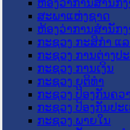
ຫ້ອງວ່າການສໍານັ
ສະພາແຫ່ງຊາດ
ຫ້ອງວ່າການສຳນັກງ
ກະຊວງ ກະສິກຳ ແລະ
ກະຊວງ ການຕ່າງປ
ກະຊວງ ການເງິນ
ກະຊວງ ຍຸຕິທໍາ
ກະຊວງ ປ້ອງກັນຄວ
ກະຊວງ ປ້ອງກັນປະ
ກະຊວງ ພາຍໃນ