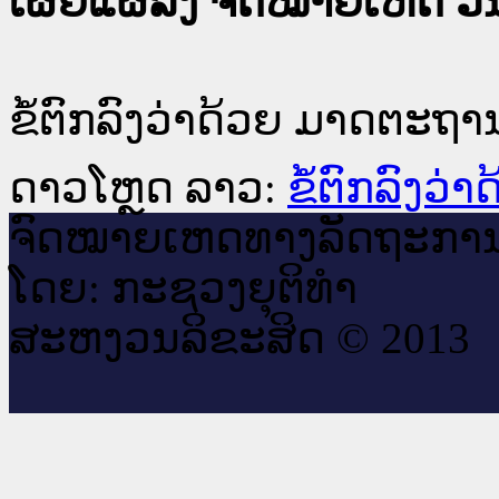
ເຜີຍແຜ່ລົງ ຈົດໝາຍເຫດ ວັນທ
ຂໍ້ຕົກລົງວ່າດ້ວຍ ມາດຕະຖ
ດາວໂຫຼດ ລາວ:
ຂໍ້ຕົກລົງວ
ຈົດ​ໝາຍ​ເຫດ​ທາງ​ລັດ​ຖະ​ກາ
ໂດຍ: ກະ​ຊວງຍຸ​ຕິ​ທຳ
ສະ​ຫງວນ​ລິ​ຂະ​ສິດ © 2013