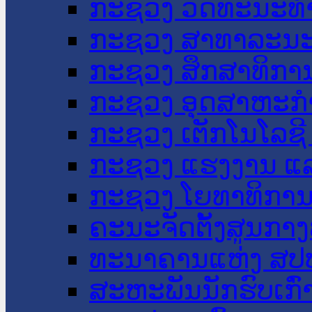
ກະຊວງ ວັດທະນະທຳ
ກະຊວງ ສາທາລະນະ
ກະຊວງ ສຶກສາທິການ
ກະຊວງ ອຸດສາຫະກຳ
ກະຊວງ ເຕັກໂນໂລຊີ
ກະຊວງ ແຮງງານ ແລ
ກະຊວງ ໂຍທາທິການ 
ຄະນະຈັດຕັ້ງສູນກາງ
ທະນາຄານແຫ່ງ ສປ
ສະຫະພັນນັກຮົບເກົ