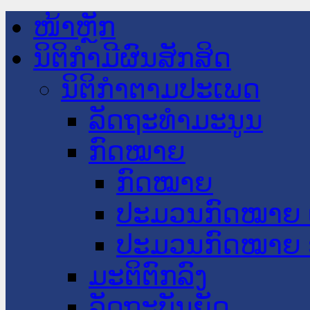
ໜ້າຫຼັກ
ນິຕິກໍາມີຜົນສັກສິດ
ນິຕິກໍາຕາມປະເພດ
ລັດຖະທໍາມະນູນ
ກົດໝາຍ
ກົດໝາຍ
ປະມວນກົດໝາຍ 
ປະມວນກົດໝາຍ 
ມະຕິຕົກລົງ
ລັດຖະບັນຍັດ