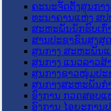
ຄະນະຈັດຕັ້ງສູນກາງ
ທະນາຄານແຫ່ງ ສປ
ສະຫະພັນນັກຮົບເກົ
ສານປະຊາຊົນສູງສຸ
ສູນກາງ ສະຫະພັນແ
ສູນກາງ ແນວລາວສ້
ສູນກາງຊາວໜຸ່ມປະ
ສູນກາງສະຫະພັນກ
ອົງການ ກວດສອບແຫ
ອົງການ ໄອຍະການປ