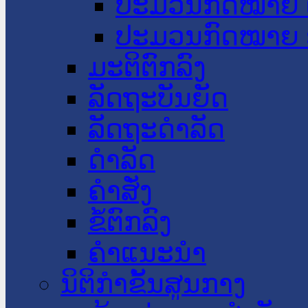
ປະມວນກົດໝາຍ 
ປະມວນກົດໝາຍ 
ມະຕິຕົກລົງ
ລັດຖະບັນຍັດ
ລັດຖະດໍາລັດ
ດໍາລັດ
ຄໍາສັ່ງ
ຂໍ້ຕົກລົງ
ຄໍາແນະນໍາ
ນິຕິກຳຂັ້ນສູນກາງ