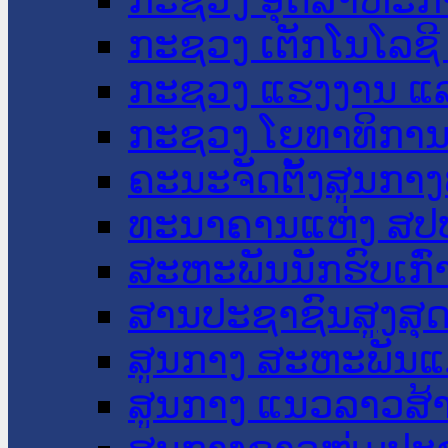
ກະຊວງ ເຕັກໂນໂລຊີ
ກະຊວງ ແຮງງານ ແລ
ກະຊວງ ໂຍທາທິການ 
ຄະນະຈັດຕັ້ງສູນກາງ
ທະນາຄານແຫ່ງ ສປ
ສະຫະພັນນັກຮົບເກົ
ສານປະຊາຊົນສູງສຸ
ສູນກາງ ສະຫະພັນແ
ສູນກາງ ແນວລາວສ້