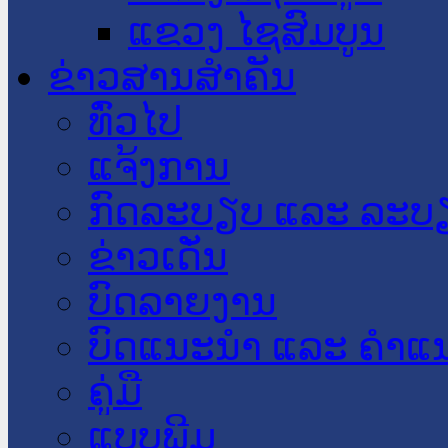
ແຂວງ ໄຊສົມບູນ
ຂ່າວສານສໍາຄັນ
​ທົ່ວ​ໄປ
ແຈ້ງການ
ກົດລະບຽບ ແລະ ລະບ
ຂ່າວເດັ່ນ
ບົດລາຍງານ
ບົດແນະນໍາ ແລະ ຄໍາແ
ຄູ່ມື
ແບບພີມ