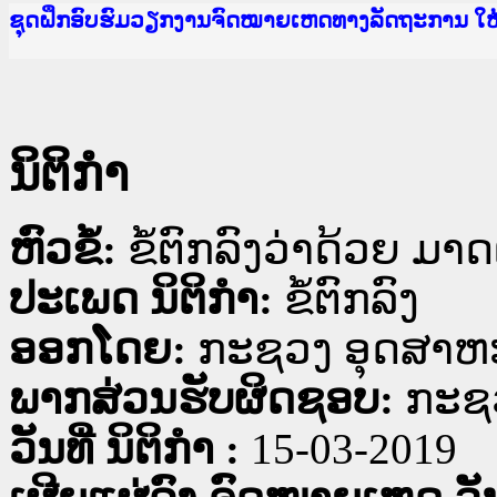
Ministry of Justice Lao PDR
ເຜີຍແຜ່ວັບໄຊຈົດໝາຍເຫດທາງລັດຖະການ ແລະ ແອັບກ
ກະຊວງຍຸຕິທຳ
ຊຸດຝຶກອົບຮົມວຽກງານຈົດໝາຍເຫດທາງລັດຖະການ ໃ
ກອງປະຊຸມທົບທວນຄືນການຈັດຕັ້ງປະຕິບັດວຽກງານຈ
ຝຶກອົບຮົມ ຜູ່ປະສານງານວຽກງານຈົດໝາຍເຫດທາງລັ
ຝຶກອົບຮົມ ຜູ່ປະສານງານວຽກງານຈົດໝາຍເຫດທາງລັດ
ເຜີຍແຜ່ແອັບກົດໝາຍລາວ ແລະ ເວັບໄຊຈົດໝາຍເຫດທ
ເຜີຍແຜ່ແອັບກົດໝາຍລາວ ແລະ ເວັບໄຊຈົດໝາຍເຫດທາ
ຍົກລະດັບວຽກງານຈົດໝາຍເຫດທາງລັດຖະການໃຫ້ຜູ້
ຊຸດຝຶກອົບຮົມວຽກງານຈົດໝາຍເຫດທາງລັດຖະການ ໃ
ນິຕິກໍາ
ຫົວຂໍ້:
ຂໍ້ຕົກລົງວ່າດ້ວຍ ມ
ປະເພດ ນິຕິກໍາ:
ຂໍ້ຕົກລົງ
ອອກໂດຍ:
ກະຊວງ ອຸດສາຫ
ພາກສ່ວນຮັບຜິດຊອບ:
ກະຊ
ວັນທີ່ ນິຕິກໍາ :
15-03-2019