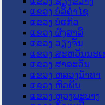
ແຂວງ ຊຽງຂວາງ
ແຂວງ ບໍລິຄໍາໄຊ
ແຂວງ ບໍ່ແກ້ວ
ແຂວງ ຜົ້ງສາລີ
ແຂວງ ວຽງຈັນ
ແຂວງ ສະຫວັນນະເ
ແຂວງ ສາລະວັນ
ແຂວງ ຫລວງນໍ້າທາ
ແຂວງ ຫົວພັນ
ແຂວງ ຫຼວງພະບາງ