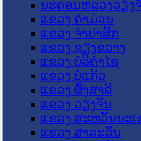
ນະ​ຄອນ​ຫລວງວຽງຈ
ແຂວງ ຄໍາມ່ວນ
ແຂວງ ຈໍາປາສັກ
ແຂວງ ຊຽງຂວາງ
ແຂວງ ບໍລິຄໍາໄຊ
ແຂວງ ບໍ່ແກ້ວ
ແຂວງ ຜົ້ງສາລີ
ແຂວງ ວຽງຈັນ
ແຂວງ ສະຫວັນນະເ
ແຂວງ ສາລະວັນ