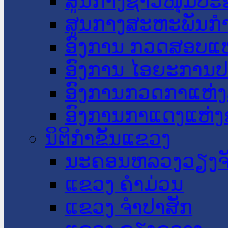
ສູນກາງຊາວໜຸ່ມປະ
ສູນກາງສະຫະພັນກ
ອົງການ ກວດສອບແຫ
ອົງການ ໄອຍະການປ
ອົງການກວດກາແຫ່ງ
ອົງການກາແດງແຫ່
ນິຕິກໍາຂັ້ນແຂວງ
ນະ​ຄອນ​ຫລວງວຽງຈ
ແຂວງ ຄໍາມ່ວນ
ແຂວງ ຈໍາປາສັກ