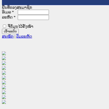
ພື້ນທີ່ຂອງສະມາຊິກ
ອີເມລ
*
ລະຫັດ
*
ຈື່ຂໍ້ມູນໄວ້ຄັ້ງໜ້າ
ສະໝັກ
|
ລືມລະຫັດ