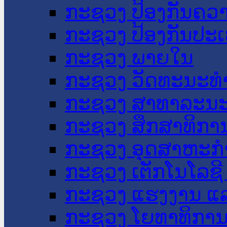
ກະຊວງ ປ້ອງກັນຄວ
ກະຊວງ ປ້ອງກັນປະ
ກະຊວງ ພາຍໃນ
ກະຊວງ ວັດທະນະທຳ
ກະຊວງ ສາທາລະນະ
ກະຊວງ ສຶກສາທິການ
ກະຊວງ ອຸດສາຫະກຳ
ກະຊວງ ເຕັກໂນໂລຊີ
ກະຊວງ ແຮງງານ ແລ
ກະຊວງ ໂຍທາທິການ 