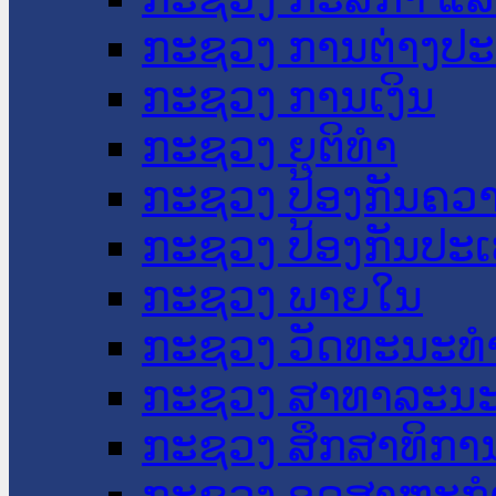
ກະຊວງ ການຕ່າງປ
ກະຊວງ ການເງິນ
ກະຊວງ ຍຸຕິທໍາ
ກະຊວງ ປ້ອງກັນຄວ
ກະຊວງ ປ້ອງກັນປະ
ກະຊວງ ພາຍໃນ
ກະຊວງ ວັດທະນະທຳ
ກະຊວງ ສາທາລະນະ
ກະຊວງ ສຶກສາທິການ
ກະຊວງ ອຸດສາຫະກຳ