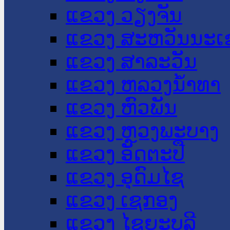
ແຂວງ ວຽງຈັນ
ແຂວງ ສະຫວັນນະເ
ແຂວງ ສາລະວັນ
ແຂວງ ຫລວງນໍ້າທາ
ແຂວງ ຫົວພັນ
ແຂວງ ຫຼວງພະບາງ
ແຂວງ ອັດຕະປື
ແຂວງ ອຸດົມໄຊ
ແຂວງ ເຊກອງ
ແຂວງ ໄຊຍະບູລີ