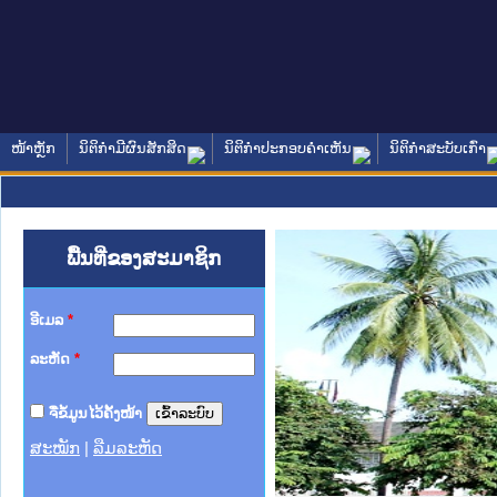
ໜ້າຫຼັກ
ນິຕິກໍາມີຜົນສັກສິດ
ນິຕິກໍາປະກອບຄໍາເຫັນ
ນິຕິກໍາສະບັບເກົ່າ
ພື້ນທີ່ຂອງສະມາຊິກ
ອີເມລ
*
ລະຫັດ
*
ຈື່ຂໍ້ມູນໄວ້ຄັ້ງໜ້າ
ສະໝັກ
|
ລືມລະຫັດ