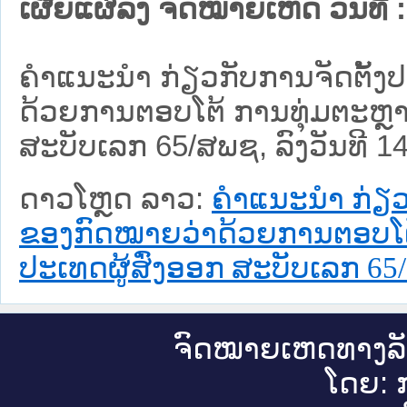
ເຜີຍແຜ່ລົງ ຈົດໝາຍເຫດ ວັນທີ່ :
ຄໍາແນະນໍາ ກ່ຽວກັບການຈັດຕັ້
ດ້ວຍການຕອບໂຕ້ ການທຸ່ມຕະຫຼ
ສະບັບເລກ 65/ສພຊ, ລົງວັນທີ 14
ດາວໂຫຼດ ລາວ:
ຄໍາແນະນໍາ ກ່ຽວ
ຂອງກົດໝາຍວ່າດ້ວຍການຕອບໂຕ
ປະເທດຜູ້ສົ່ງອອກ ສະບັບເລກ 65/ສ
ຈົດ​ໝາຍ​ເຫດ​ທາງ​ລ
ໂດຍ: ກ