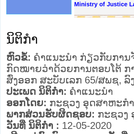
ງລັດຖະການໃຫ້ຜູ້ປະສານງານ
້ງປະຕິບັດວຽກງານຈົດໝາຍເຫດ
ງານຈົດໝາຍເຫດທາງລັດຖະການ
ງານຈົດໝາຍເຫດທາງລັດຖະການ
ລະ ເວັບໄຊຈົດໝາຍເຫດທາງ
ລະ ເວັບໄຊຈົດໝາຍເຫດທາງ
ຍເຫດທາງລັດຖະການ ໃຫ້ຜູ້
ຍເຫດທາງລັດຖະການ ໃຫ້ຜູ້
Ministry of Justice L
ຄານສັນຕິບານປະຊາຊົນ
າຄານຕຳຫຼວດປະຊາຊົນ
ຊາຊົນ ພາກເໜືອ
ຊາຊົນ ພາກກາງ
ພາກເໜືອ
າກກາງ
ຖະການ
າກໃຕ້
ນິຕິກໍາ
ຫົວຂໍ້:
ຄໍາແນະນໍາ ກ່ຽວກັບການຈ
ກົດໝາຍວ່າດ້ວຍການຕອບໂຕ້ ກ
ສົ່ງອອກ ສະບັບເລກ 65/ສພຊ, ລົງ
ປະເພດ ນິຕິກໍາ:
ຄໍາແນະນໍາ
ອອກໂດຍ:
ກະຊວງ ອຸດສາຫະກຳ
ພາກສ່ວນຮັບຜິດຊອບ:
ກະຊວງ 
ວັນທີ່ ນິຕິກໍາ :
12-05-2020