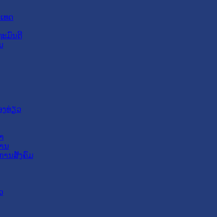
ະເທດ
ະມົນຕີ
ມ
ອງທ່ຽວ
າ
ສານ
ການສັງຄົມ
ວ