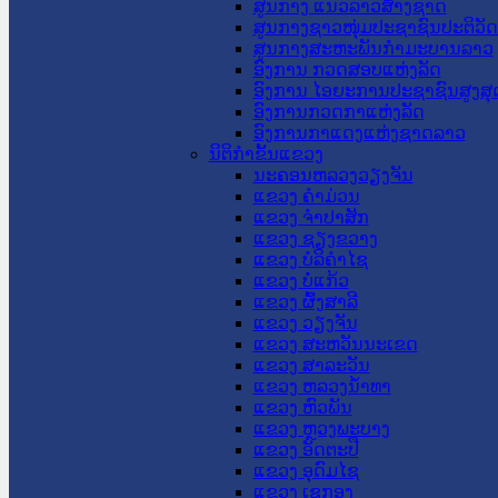
ສູນກາງ ແນວລາວສ້າງຊາດ
ສູນກາງຊາວໜຸ່ມປະຊາຊົນປະຕິວັ
ສູນກາງສະຫະພັນກຳມະບານລາວ
ອົງການ ກວດສອບແຫ່ງລັດ
ອົງການ ໄອຍະການປະຊາຊົນສູງສຸ
ອົງການກວດກາແຫ່ງລັດ
ອົງການກາແດງແຫ່ງຊາດລາວ
ນິຕິກໍາຂັ້ນແຂວງ
ນະ​ຄອນ​ຫລວງວຽງຈັນ
ແຂວງ ຄໍາມ່ວນ
ແຂວງ ຈໍາປາສັກ
ແຂວງ ຊຽງຂວາງ
ແຂວງ ບໍລິຄໍາໄຊ
ແຂວງ ບໍ່ແກ້ວ
ແຂວງ ຜົ້ງສາລີ
ແຂວງ ວຽງຈັນ
ແຂວງ ສະຫວັນນະເຂດ
ແຂວງ ສາລະວັນ
ແຂວງ ຫລວງນໍ້າທາ
ແຂວງ ຫົວພັນ
ແຂວງ ຫຼວງພະບາງ
ແຂວງ ອັດຕະປື
ແຂວງ ອຸດົມໄຊ
ແຂວງ ເຊກອງ