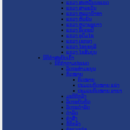
ແຂວງ ສະຫວັນນະເຂດ
ແຂວງ ສາລະວັນ
ແຂວງ ຫລວງນໍ້າທາ
ແຂວງ ຫົວພັນ
ແຂວງ ຫຼວງພະບາງ
ແຂວງ ອັດຕະປື
ແຂວງ ອຸດົມໄຊ
ແຂວງ ເຊກອງ
ແຂວງ ໄຊຍະບູລີ
ແຂວງ ໄຊສົມບູນ
ນິຕິກໍາສະບັບເກົ່າ
ນິຕິກຳຕາມປະເພດ
ລັດຖະທໍາມະນູນ
ກົດໝາຍ
ກົດໝາຍ
ປະມວນກົດໝາຍ ແພ່ງ
ປະມວນກົດໝາຍ ອາຍາ
ມະຕິຕົກລົງ
ລັດຖະບັນຍັດ
ລັດຖະດໍາລັດ
ດໍາລັດ
ຄໍາສັ່ງ
ຂໍ້ຕົກລົງ
ຄໍາແນະນໍາ