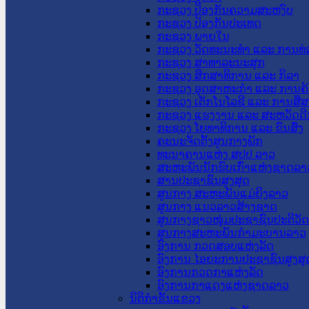
ກະຊວງ ປ້ອງກັນຄວາມສະຫງົບ
ກະຊວງ ປ້ອງກັນປະເທດ
ກະຊວງ ພາຍໃນ
ກະຊວງ ວັດທະນະທຳ ແລະ ການທ່
ກະຊວງ ສາທາລະນະສຸກ
ກະຊວງ ສຶກສາທິການ ແລະ ກິລາ
ກະຊວງ ອຸດສາຫະກຳ ແລະ ການຄ້
ກະຊວງ ເຕັກໂນໂລຊີ ແລະ ການສື່
ກະຊວງ ແຮງງານ ແລະ ສະຫວັດດີ
ກະຊວງ ໂຍທາທິການ ແລະ ຂົນສົ່ງ
ຄະນະຈັດຕັ້ງສູນກາງພັກ
ທະນາຄານແຫ່ງ ສປປ ລາວ
ສະຫະພັນນັກຮົບເກົ່າແຫ່ງຊາດລາ
ສານປະຊາຊົນສູງສຸດ
ສູນກາງ ສະຫະພັນແມ່ຍິງລາວ
ສູນກາງ ແນວລາວສ້າງຊາດ
ສູນກາງຊາວໜຸ່ມປະຊາຊົນປະຕິວັ
ສູນກາງສະຫະພັນກຳມະບານລາວ
ອົງການ ກວດສອບແຫ່ງລັດ
ອົງການ ໄອຍະການປະຊາຊົນສູງສຸ
ອົງການກວດກາແຫ່ງລັດ
ອົງການກາແດງແຫ່ງຊາດລາວ
ນິຕິກໍາຂັ້ນແຂວງ