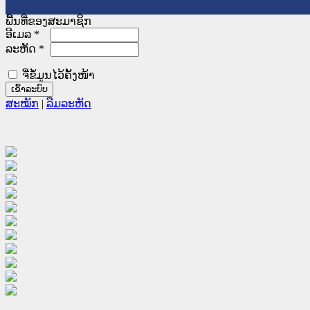
ພື້ນທີ່ຂອງສະມາຊິກ
ອີເມລ
*
ລະຫັດ
*
ຈື່ຂໍ້ມູນໄວ້ຄັ້ງໜ້າ
ສະໝັກ
|
ລືມລະຫັດ