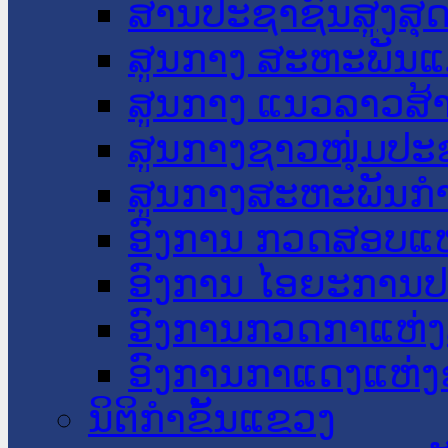
ສານປະຊາຊົນສູງສຸ
ສູນກາງ ສະຫະພັນແ
ສູນກາງ ແນວລາວສ້
ສູນກາງຊາວໜຸ່ມປະ
ສູນກາງສະຫະພັນກ
ອົງການ ກວດສອບແຫ
ອົງການ ໄອຍະການປ
ອົງການກວດກາແຫ່ງ
ອົງການກາແດງແຫ່
ນິຕິກໍາຂັ້ນແຂວງ