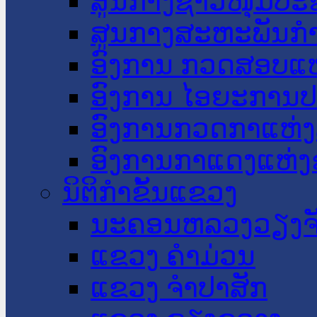
ສູນກາງຊາວໜຸ່ມປະ
ສູນກາງສະຫະພັນກ
ອົງການ ກວດສອບແຫ
ອົງການ ໄອຍະການປ
ອົງການກວດກາແຫ່ງ
ອົງການກາແດງແຫ່
ນິຕິກໍາຂັ້ນແຂວງ
ນະ​ຄອນ​ຫລວງວຽງຈ
ແຂວງ ຄໍາມ່ວນ
ແຂວງ ຈໍາປາສັກ