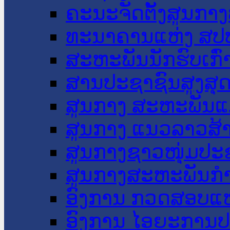
ຄະນະຈັດຕັ້ງສູນກາງ
ທະນາຄານແຫ່ງ ສປ
ສະຫະພັນນັກຮົບເກົ
ສານປະຊາຊົນສູງສຸ
ສູນກາງ ສະຫະພັນແ
ສູນກາງ ແນວລາວສ້
ສູນກາງຊາວໜຸ່ມປະ
ສູນກາງສະຫະພັນກ
ອົງການ ກວດສອບແຫ
ອົງການ ໄອຍະການປ