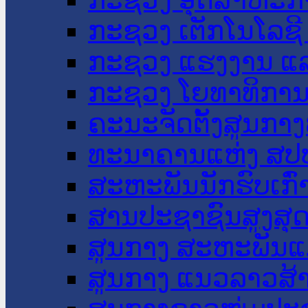
ກະຊວງ ເຕັກໂນໂລຊີ
ກະຊວງ ແຮງງານ ແລ
ກະຊວງ ໂຍທາທິການ 
ຄະນະຈັດຕັ້ງສູນກາງ
ທະນາຄານແຫ່ງ ສປ
ສະຫະພັນນັກຮົບເກົ
ສານປະຊາຊົນສູງສຸ
ສູນກາງ ສະຫະພັນແ
ສູນກາງ ແນວລາວສ້