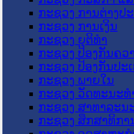
ກະຊວງ ການຕ່າງປ
ກະຊວງ ການເງິນ
ກະຊວງ ຍຸຕິທໍາ
ກະຊວງ ປ້ອງກັນຄວ
ກະຊວງ ປ້ອງກັນປະ
ກະຊວງ ພາຍໃນ
ກະຊວງ ວັດທະນະທຳ
ກະຊວງ ສາທາລະນະ
ກະຊວງ ສຶກສາທິການ
ກະຊວງ ອຸດສາຫະກຳ