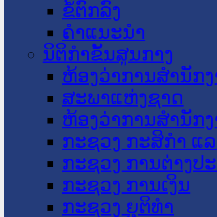
ຂໍ້ຕົກລົງ
ຄໍາແນະນໍາ
ນິຕິກໍາຂັ້ນສູນກາງ
ຫ້ອງວ່າການສໍານັ
ສະພາແຫ່ງຊາດ
ຫ້ອງວ່າການສຳນັກງ
ກະຊວງ ກະສິກຳ ແລະ
ກະຊວງ ການຕ່າງປ
ກະຊວງ ການເງິນ
ກະຊວງ ຍຸຕິທໍາ