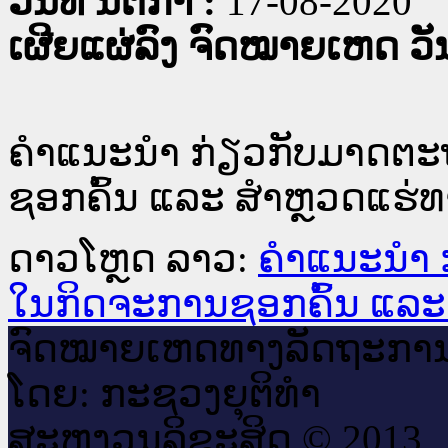
ວັນທີ່ ນິຕິກໍາ :
17-08-2020
ເຜີຍແຜ່ລົງ ຈົດໝາຍເຫດ ວັນທ
ຄໍາແນະນໍາ ກ່ຽວກັບມາດຕ
ຊອກຄົ້ນ ແລະ ສໍາຫຼວດແຮ່
ດາວໂຫຼດ ລາວ:
ຄໍາແນະນໍາ
ໃນກິດຈະການຊອກຄົ້ນ ແລະ
ຈົດ​ໝາຍ​ເຫດ​ທາງ​ລັດ​ຖະ​ກາ
ໂດຍ: ກະ​ຊວງຍຸ​ຕິ​ທຳ
ສະ​ຫງວນ​ລິ​ຂະ​ສິດ © 2013