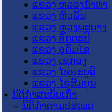
ແຂວງ ຫລວງນໍ້າທາ
ແຂວງ ຫົວພັນ
ແຂວງ ຫຼວງພະບາງ
ແຂວງ ອັດຕະປື
ແຂວງ ອຸດົມໄຊ
ແຂວງ ເຊກອງ
ແຂວງ ໄຊຍະບູລີ
ແຂວງ ໄຊສົມບູນ
ນິຕິກໍາສະບັບເກົ່າ
ນິຕິກຳຕາມປະເພດ