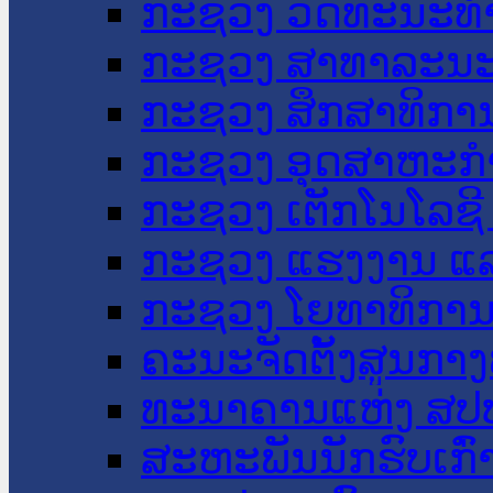
ກະຊວງ ວັດທະນະທຳ
ກະຊວງ ສາທາລະນະ
ກະຊວງ ສຶກສາທິການ
ກະຊວງ ອຸດສາຫະກຳ
ກະຊວງ ເຕັກໂນໂລຊີ
ກະຊວງ ແຮງງານ ແລ
ກະຊວງ ໂຍທາທິການ 
ຄະນະຈັດຕັ້ງສູນກາງ
ທະນາຄານແຫ່ງ ສປ
ສະຫະພັນນັກຮົບເກົ