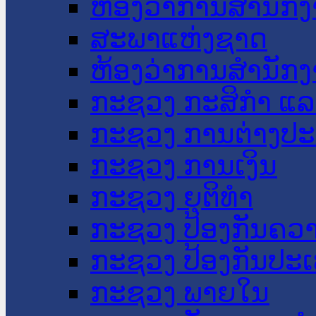
ຫ້ອງວ່າການສໍານັ
ສະພາແຫ່ງຊາດ
ຫ້ອງວ່າການສຳນັກງ
ກະຊວງ ກະສິກຳ ແລະ
ກະຊວງ ການຕ່າງປ
ກະຊວງ ການເງິນ
ກະຊວງ ຍຸຕິທໍາ
ກະຊວງ ປ້ອງກັນຄວ
ກະຊວງ ປ້ອງກັນປະ
ກະຊວງ ພາຍໃນ