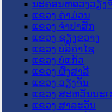
ນະ​ຄອນ​ຫລວງວຽງຈ
ແຂວງ ຄໍາມ່ວນ
ແຂວງ ຈໍາປາສັກ
ແຂວງ ຊຽງຂວາງ
ແຂວງ ບໍລິຄໍາໄຊ
ແຂວງ ບໍ່ແກ້ວ
ແຂວງ ຜົ້ງສາລີ
ແຂວງ ວຽງຈັນ
ແຂວງ ສະຫວັນນະເ
ແຂວງ ສາລະວັນ