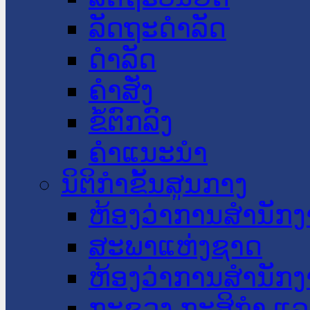
ລັດຖະດໍາລັດ
ດໍາລັດ
ຄໍາສັ່ງ
ຂໍ້ຕົກລົງ
ຄໍາແນະນໍາ
ນິຕິກໍາຂັ້ນສູນກາງ
ຫ້ອງວ່າການສໍານັ
ສະພາແຫ່ງຊາດ
ຫ້ອງວ່າການສຳນັກງ
ກະຊວງ ກະສິກຳ ແລະ