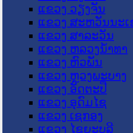
ແຂວງ ວຽງຈັນ
ແຂວງ ສະຫວັນນະເ
ແຂວງ ສາລະວັນ
ແຂວງ ຫລວງນໍ້າທາ
ແຂວງ ຫົວພັນ
ແຂວງ ຫຼວງພະບາງ
ແຂວງ ອັດຕະປື
ແຂວງ ອຸດົມໄຊ
ແຂວງ ເຊກອງ
ແຂວງ ໄຊຍະບູລີ