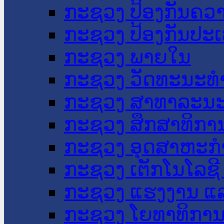
ກະຊວງ ປ້ອງກັນຄວ
ກະຊວງ ປ້ອງກັນປະ
ກະຊວງ ພາຍໃນ
ກະຊວງ ວັດທະນະທຳ
ກະຊວງ ສາທາລະນະ
ກະຊວງ ສຶກສາທິການ
ກະຊວງ ອຸດສາຫະກຳ
ກະຊວງ ເຕັກໂນໂລຊີ
ກະຊວງ ແຮງງານ ແລ
ກະຊວງ ໂຍທາທິການ 