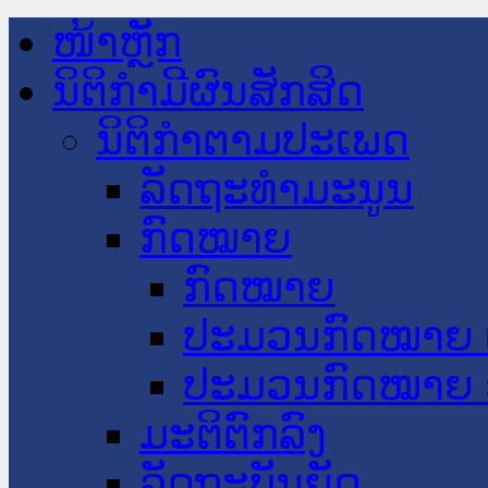
ໜ້າຫຼັກ
ນິຕິກໍາມີຜົນສັກສິດ
ນິຕິກໍາຕາມປະເພດ
ລັດຖະທໍາມະນູນ
ກົດໝາຍ
ກົດໝາຍ
ປະມວນກົດໝາຍ 
ປະມວນກົດໝາຍ 
ມະຕິຕົກລົງ
ລັດຖະບັນຍັດ