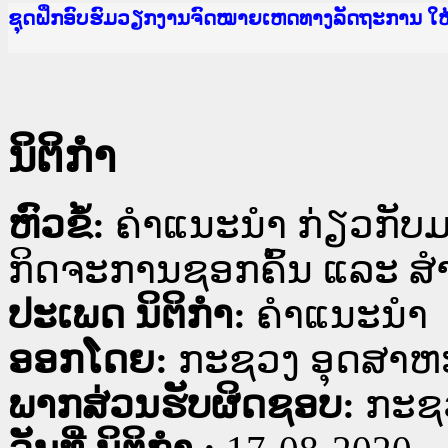
Ministry of Justice Lao PDR
ເຜີຍແຜ່ວັບໄຊຈົດໝາຍເຫດທາງລັດຖະການ ແລະ ແອັບກ
ກະຊວງຍຸຕິທຳ
ຊຸດຝຶກອົບຮົມວຽກງານຈົດໝາຍເຫດທາງລັດຖະການ ໃ
ກອງປະຊຸມທົບທວນຄືນການຈັດຕັ້ງປະຕິບັດວຽກງານຈ
ຝຶກອົບຮົມ ຜູ່ປະສານງານວຽກງານຈົດໝາຍເຫດທາງລັ
ຝຶກອົບຮົມ ຜູ່ປະສານງານວຽກງານຈົດໝາຍເຫດທາງລັດ
ເຜີຍແຜ່ແອັບກົດໝາຍລາວ ແລະ ເວັບໄຊຈົດໝາຍເຫດທ
ເຜີຍແຜ່ແອັບກົດໝາຍລາວ ແລະ ເວັບໄຊຈົດໝາຍເຫດທາ
ຍົກລະດັບວຽກງານຈົດໝາຍເຫດທາງລັດຖະການໃຫ້ຜູ້
ຊຸດຝຶກອົບຮົມວຽກງານຈົດໝາຍເຫດທາງລັດຖະການ ໃ
ນິຕິກໍາ
ຫົວຂໍ້:
ຄໍາແນະນໍາ ກ່ຽວກັ
ກິດຈະການຊອກຄົ້ນ ແລະ ສໍ
ປະເພດ ນິຕິກໍາ:
ຄໍາແນະນໍາ
ອອກໂດຍ:
ກະຊວງ ອຸດສາຫ
ພາກສ່ວນຮັບຜິດຊອບ:
ກະຊ