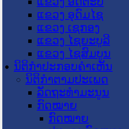
ແຂວງ ອັດຕະປື
ແຂວງ ອຸດົມໄຊ
ແຂວງ ເຊກອງ
ແຂວງ ໄຊຍະບູລີ
ແຂວງ ໄຊສົມບູນ
ນິຕິກໍາປະກອບຄໍາເຫັນ
ນິຕິກໍາຕາມປະເພດ
ລັດຖະທໍາມະນູນ
ກົດໝາຍ
ກົດໝາຍ