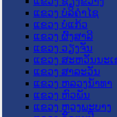
ແຂວງ ຊຽງຂວາງ
ແຂວງ ບໍລິຄໍາໄຊ
ແຂວງ ບໍ່ແກ້ວ
ແຂວງ ຜົ້ງສາລີ
ແຂວງ ວຽງຈັນ
ແຂວງ ສະຫວັນນະເ
ແຂວງ ສາລະວັນ
ແຂວງ ຫລວງນໍ້າທາ
ແຂວງ ຫົວພັນ
ແຂວງ ຫຼວງພະບາງ