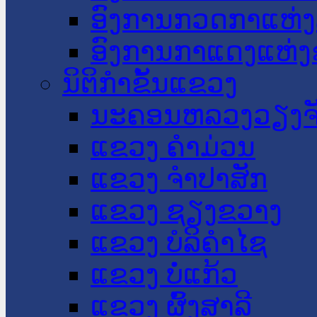
ອົງການກວດກາແຫ່ງ
ອົງການກາແດງແຫ່
ນິຕິກໍາຂັ້ນແຂວງ
ນະ​ຄອນ​ຫລວງວຽງຈ
ແຂວງ ຄໍາມ່ວນ
ແຂວງ ຈໍາປາສັກ
ແຂວງ ຊຽງຂວາງ
ແຂວງ ບໍລິຄໍາໄຊ
ແຂວງ ບໍ່ແກ້ວ
ແຂວງ ຜົ້ງສາລີ