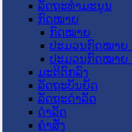
ລັດຖະທໍາມະນູນ
ກົດໝາຍ
ກົດໝາຍ
ປະມວນກົດໝາຍ 
ປະມວນກົດໝາຍ 
ມະຕິຕົກລົງ
ລັດຖະບັນຍັດ
ລັດຖະດໍາລັດ
ດໍາລັດ
ຄໍາສັ່ງ