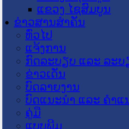
ແຂວງ ໄຊສົມບູນ
ຂ່າວສານສໍາຄັນ
​ທົ່ວ​ໄປ
ແຈ້ງການ
ກົດລະບຽບ ແລະ ລະບ
ຂ່າວເດັ່ນ
ບົດລາຍງານ
ບົດແນະນໍາ ແລະ ຄໍາແ
ຄູ່ມື
ແບບພີມ