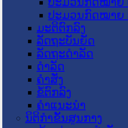
ປະມວນກົດໝາຍ 
ປະມວນກົດໝາຍ 
ມະຕິຕົກລົງ
ລັດຖະບັນຍັດ
ລັດຖະດໍາລັດ
ດໍາລັດ
ຄໍາສັ່ງ
ຂໍ້ຕົກລົງ
ຄໍາແນະນໍາ
ນິຕິກຳຂັ້ນສູນກາງ