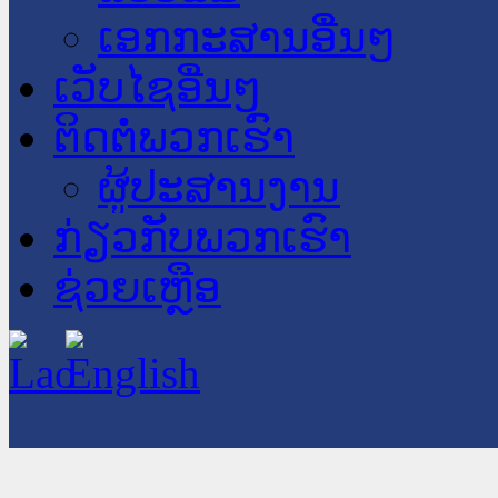
ເອກກະສານອື່ນໆ
ເວັບໄຊອື່ນໆ
ຕິດຕໍ່ພວກເຮົາ
ຜູ້ປະສານງານ
ກ່ຽວກັບພວກເຮົາ
ຊ່ວຍເຫຼືອ