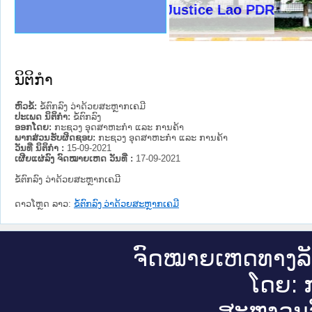
ງລັດຖະການໃຫ້ຜູ້ປະສານງານ
ງປະຕິບັດວຽກງານຈົດໝາຍເຫດ
ານຈົດໝາຍເຫດທາງລັດຖະການ
ານຈົດໝາຍເຫດທາງລັດຖະການ
ະ ເວັບໄຊຈົດໝາຍເຫດທາງ
ະ ເວັບໄຊຈົດໝາຍເຫດທາງ
ເຫດທາງລັດຖະການ ໃຫ້ຜູ້
ເຫດທາງລັດຖະການ ໃຫ້ຜູ້
Ministry of Justice Lao PDR
ານສັນຕິບານປະຊາຊົນ
ຄານຕຳຫຼວດປະຊາຊົນ
າຊົນ ພາກເໜືອ
ຊາຊົນ ພາກກາງ
າກເໜືອ
າກກາງ
ະການ
າກໃຕ້
ນິຕິກໍາ
ຫົວຂໍ້:
ຂໍ້ຕົກລົງ ວ່າດ້ວຍສະຫຼາກເຄມີ
ປະເພດ ນິຕິກໍາ:
ຂໍ້ຕົກລົງ
ອອກໂດຍ:
ກະຊວງ ອຸດສາຫະກຳ ແລະ ການຄ້າ
ພາກສ່ວນຮັບຜິດຊອບ:
ກະຊວງ ອຸດສາຫະກຳ ແລະ ການຄ້າ
ວັນທີ່ ນິຕິກໍາ :
15-09-2021
ເຜີຍແຜ່ລົງ ຈົດໝາຍເຫດ ວັນທີ່ :
17-09-2021
ຂໍ້ຕົກລົງ ວ່າດ້ວຍສະຫຼາກເຄມີ
ດາວໂຫຼດ ລາວ:
ຂໍ້ຕົກລົງ ວ່າດ້ວຍສະຫຼາກເຄມີ
ຈົດ​ໝາຍ​ເຫດ​ທາງ​ລ
ໂດຍ: ກ
ສະ​ຫງວນ​ລ