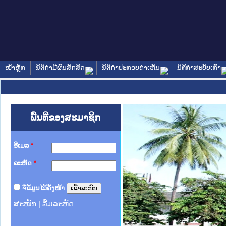
ໜ້າຫຼັກ
ນິຕິກໍາມີຜົນສັກສິດ
ນິຕິກໍາປະກອບຄໍາເຫັນ
ນິຕິກໍາສະບັບເກົ່າ
ພື້ນທີ່ຂອງສະມາຊິກ
ອີເມລ
*
ລະຫັດ
*
ຈື່ຂໍ້ມູນໄວ້ຄັ້ງໜ້າ
ສະໝັກ
|
ລືມລະຫັດ