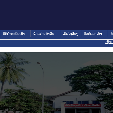
ນິຕິກໍາສະບັບເກົ່າ
ຂ່າວສານສໍາຄັນ
ເວັບໄຊອື່ນໆ
ຕິດຕໍ່ພວກເຮົາ
ກ
ເຊື່