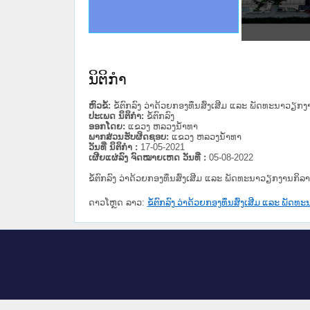
ດໝາຍເຫດທາງລັດຖະການໃຫ້ຜູ້ປະສານງານ
ນການຈັດຕັ້ງປະຕິບັດວຽກງານຈົດໝາຍເຫດ
ສານງານວຽກງານຈົດໝາຍເຫດທາງລັດຖະການ
ສານງານວຽກງານຈົດໝາຍເຫດທາງລັດຖະການ
ດໝາຍລາວ ແລະ ເວັບໄຊຈົດໝາຍເຫດທາງ
ດໝາຍລາວ ແລະ ເວັບໄຊຈົດໝາຍເຫດທາງ
ກງານຈົດໝາຍເຫດທາງລັດຖະການ ໃຫ້ຜູ້
ກງານຈົດໝາຍເຫດທາງລັດຖະການ ໃຫ້ຜູ້
ທີ່ ວິທະຍາຄານສັນຕິບານປະຊາຊົນ
ທີ່ ວິທະຍາຄານຕຳຫຼວດປະຊາຊົນ
ານສະພາປະຊາຊົນ ພາກເໜືອ
ງານສະພາປະຊາຊົນ ພາກກາງ
ຂັ້ນແຂວງພາກເໜືອ
ສຳລັບ ພາກກາງ
ທາງລັດຖະການ
ສຳລັບ ພາກໃຕ້
ນິຕິກໍາ
ຫົວຂໍ້:
ຂໍ້ຕົກລົງ ວ່າດ້ວຍກອງທຶນສົ່ງເສີມ ແລະ ພັດທະນາວຽ
ປະເພດ ນິຕິກໍາ:
ຂໍ້ຕົກລົງ
ອອກໂດຍ:
ແຂວງ ຫລວງນໍ້າທາ
ພາກສ່ວນຮັບຜິດຊອບ:
ແຂວງ ຫລວງນໍ້າທາ
ວັນທີ່ ນິຕິກໍາ :
17-05-2021
ເຜີຍແຜ່ລົງ ຈົດໝາຍເຫດ ວັນທີ່ :
05-08-2022
ຂໍ້ຕົກລົງ ວ່າດ້ວຍກອງທຶນສົ່ງເສີມ ແລະ ພັດທະນາວຽກງານກິ
ດາວໂຫຼດ ລາວ:
ຂໍ້ຕົກລົງ ວ່າດ້ວຍກອງທຶນສົ່ງເສີມ ແລະ ພັ