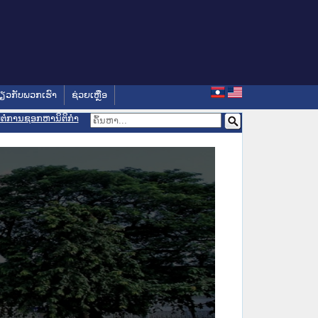
່ຽວກັບພວກເຮົາ
ຊ່ວຍເຫຼືອ
ອມຕໍ່ການຊອກຫານິຕິກຳ