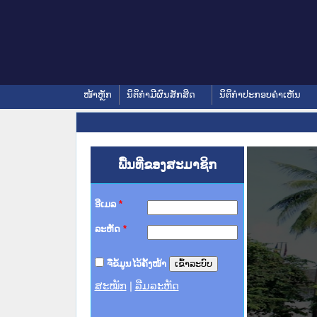
ໜ້າຫຼັກ
ນິຕິກໍາມີຜົນສັກສິດ
ນິຕິກໍາປະກອບຄໍາເຫັນ
ພື້ນທີ່ຂອງສະມາຊິກ
ອີເມລ
*
ລະຫັດ
*
ຈື່ຂໍ້ມູນໄວ້ຄັ້ງໜ້າ
ສະໝັກ
|
ລືມລະຫັດ