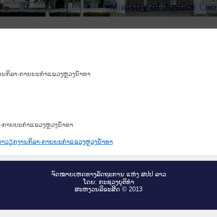
Ministry of Justice La
ກງານກິລາ-ກາຍຍະກໍາແຂວງຫຼວງນໍ້າທາ
ລາ-ກາຍຍະກໍາແຂວງຫຼວງນໍ້າທາ
ດທະນາວຽກງານກິລາ-ກາຍຍະກໍາແຂວງຫຼວງນໍ້າທາ
ຈົດ​ໝາຍ​ເຫດ​ທາງ​ລັດ​ຖະ​ການ ແຫ່ງ ສ​ປ​ປ ລາວ
ໂດຍ: ກະ​ຊວງຍຸ​ຕິ​ທຳ
ສະ​ຫງວນ​ລິ​ຂະ​ສິດ © 2013