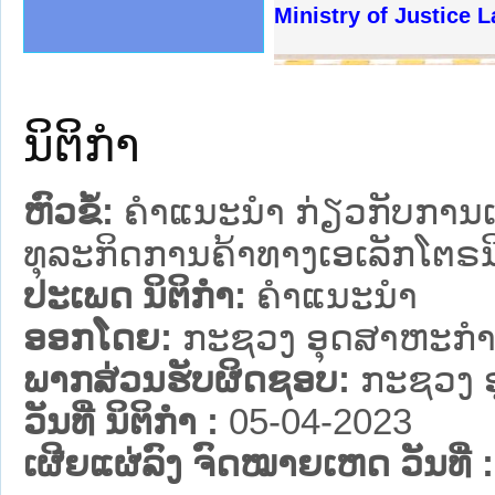
ງລັດຖະການໃຫ້ຜູ້ປະສານງານ
້ງປະຕິບັດວຽກງານຈົດໝາຍເຫດ
ງານຈົດໝາຍເຫດທາງລັດຖະການ
ງານຈົດໝາຍເຫດທາງລັດຖະການ
ລະ ເວັບໄຊຈົດໝາຍເຫດທາງ
ລະ ເວັບໄຊຈົດໝາຍເຫດທາງ
ຍເຫດທາງລັດຖະການ ໃຫ້ຜູ້
ຍເຫດທາງລັດຖະການ ໃຫ້ຜູ້
Ministry of Justice La
ຄານສັນຕິບານປະຊາຊົນ
າຄານຕຳຫຼວດປະຊາຊົນ
ຊາຊົນ ພາກເໜືອ
ຊາຊົນ ພາກກາງ
ພາກເໜືອ
າກກາງ
ຖະການ
າກໃຕ້
ນິຕິກໍາ
ຫົວຂໍ້:
ຄໍາແນະນໍາ ກ່ຽວກັບການແ
ທຸລະກິດການຄ້າທາງເອເລັກໂຕຣນ
ປະເພດ ນິຕິກໍາ:
ຄໍາແນະນໍາ
ອອກໂດຍ:
ກະຊວງ ອຸດສາຫະກຳ
ພາກສ່ວນຮັບຜິດຊອບ:
ກະຊວງ 
ວັນທີ່ ນິຕິກໍາ :
05-04-2023
ເຜີຍແຜ່ລົງ ຈົດໝາຍເຫດ ວັນທີ່ :