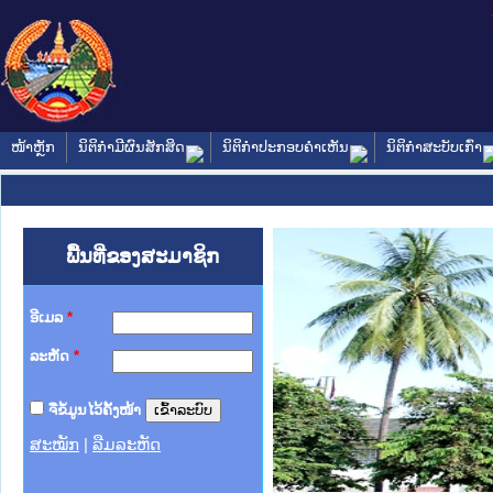
ໜ້າຫຼັກ
ນິຕິກໍາມີຜົນສັກສິດ
ນິຕິກໍາປະກອບຄໍາເຫັນ
ນິຕິກໍາສະບັບເກົ່າ
ພື້ນທີ່ຂອງສະມາຊິກ
ອີເມລ
*
ລະຫັດ
*
ຈື່ຂໍ້ມູນໄວ້ຄັ້ງໜ້າ
ສະໝັກ
|
ລືມລະຫັດ