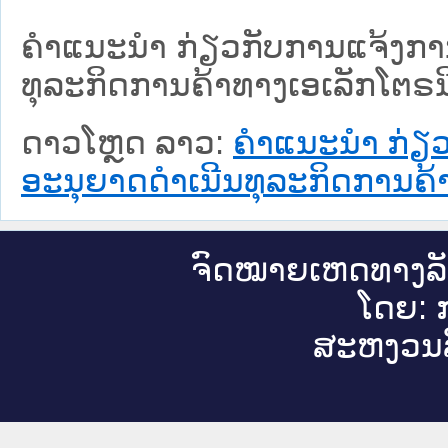
ຄໍາແນະນໍາ ກ່ຽວກັບການແຈ້ງການ
ທຸລະກິດການຄ້າທາງເອເລັກໂຕຣນ
ດາວໂຫຼດ ລາວ:
ຄໍາແນະນໍາ ກ່ຽວ
ອະນຸຍາດດໍາເນີນທຸລະກິດການຄ້
ຈົດ​ໝາຍ​ເຫດ​ທາງ​ລ
ໂດຍ: ກ
ສະ​ຫງວນ​ລ