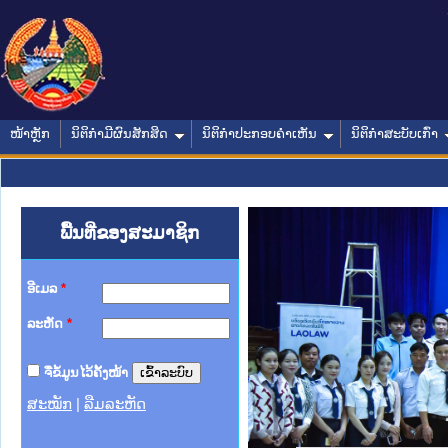
ໜ້າຫຼັກ
ນິຕິກໍາມີຜົນສັກສິດ
ນິຕິກໍາປະກອບຄໍາເຫັນ
ນິຕິກໍາສະບັບເກົ່າ
ພື້ນທີ່ຂອງສະມາຊິກ
ອີເມລ
*
ລະຫັດ
*
ຈື່ຂໍ້ມູນໄວ້ຄັ້ງໜ້າ
ສະໝັກ
|
ລືມລະຫັດ