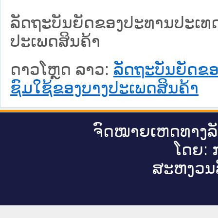
ລັດຖະບັນຍັດຂອງປະທານປະເທດ
ປະເພດສິນຄ້າ
ດາວໂຫຼດ ລາວ:
ລັດຖະບັນຍັດຂ
ຊົມໃຊ້ຂອງບາງປະເພດສິນຄ້າ
ຈົດ​ໝາຍ​ເຫດ​ທາງ​ລ
ໂດຍ: ກ
ສະ​ຫງວນ​ລ