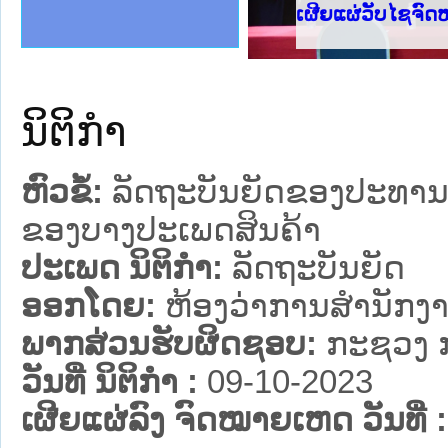
ງລັດຖະການໃຫ້ຜູ້ປະສານງານ
້ງປະຕິບັດວຽກງານຈົດໝາຍເຫດ
ງານຈົດໝາຍເຫດທາງລັດຖະການ
ງານຈົດໝາຍເຫດທາງລັດຖະການ
ລະ ເວັບໄຊຈົດໝາຍເຫດທາງ
ລະ ເວັບໄຊຈົດໝາຍເຫດທາງ
ຍເຫດທາງລັດຖະການ ໃຫ້ຜູ້
ຍເຫດທາງລັດຖະການ ໃຫ້ຜູ້
ເຜີຍແຜ່ວັບໄຊຈົດໝາຍ
ຄານສັນຕິບານປະຊາຊົນ
າຄານຕຳຫຼວດປະຊາຊົນ
ຊາຊົນ ພາກເໜືອ
ຊາຊົນ ພາກກາງ
ພາກເໜືອ
າກກາງ
ຖະການ
າກໃຕ້
ນິຕິກໍາ
ຫົວຂໍ້:
ລັດຖະບັນຍັດຂອງປະທານ
ຂອງບາງປະເພດສິນຄ້າ
ປະເພດ ນິຕິກໍາ:
ລັດຖະບັນຍັດ
ອອກໂດຍ:
ຫ້ອງວ່າການສໍານັກ
ພາກສ່ວນຮັບຜິດຊອບ:
ກະຊວງ ກ
ວັນທີ່ ນິຕິກໍາ :
09-10-2023
ເຜີຍແຜ່ລົງ ຈົດໝາຍເຫດ ວັນທີ່ :