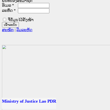
ພື້ນທີ່ຂອງສະມາຊິກ
ອີເມລ
*
ລະຫັດ
*
ຈື່ຂໍ້ມູນໄວ້ຄັ້ງໜ້າ
ສະໝັກ
|
ລືມລະຫັດ
ນ
ດ
Ministry of Justice Lao PDR