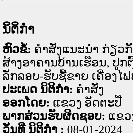
ນິຕິກໍາ
ຫົວຂໍ້:
ຄຳສັ່ງແນະນຳ ກ່ຽວກັ
ສ້າງອາຄານບ້ານເຮືອນ, ປູກ
ລັກລອບ-ຮັບຊື້ຂາຍ ເຄື່ອງໄຟ
ປະເພດ ນິຕິກໍາ:
ຄໍາສັ່ງ
ອອກໂດຍ:
ແຂວງ ອັດຕະປື
ພາກສ່ວນຮັບຜິດຊອບ:
ແຂວງ
ວັນທີ່ ນິຕິກໍາ :
08-01-2024