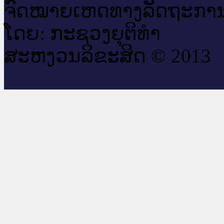
ຈົດ​ໝາຍ​ເຫດ​ທາງ​ລັດ​ຖະ​ກາ
ໂດຍ: ກະ​ຊວງຍຸ​ຕິ​ທຳ
ສະ​ຫງວນ​ລິ​ຂະ​ສິດ © 2013