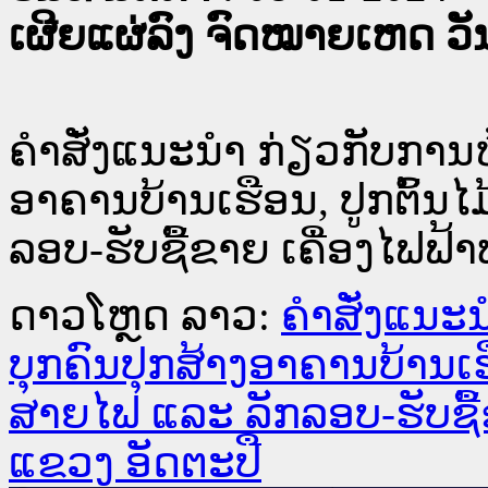
ເຜີຍແຜ່ລົງ ຈົດໝາຍເຫດ ວັນທ
ຄຳສັ່ງແນະນຳ ກ່ຽວກັບການຫ້
ອາຄານບ້ານເຮືອນ, ປູກຕົ້ນ
ລອບ-ຮັບຊື້ຂາຍ ເຄື່ອງໄຟຟ້
ດາວໂຫຼດ ລາວ:
ຄຳສັ່ງແນະນ
ບຸກຄົນປຸກສ້າງອາຄານບ້ານເຮື
ສາຍໄຟ ແລະ ລັກລອບ-ຮັບຊື້ຂ
ແຂວງ ອັດຕະປື