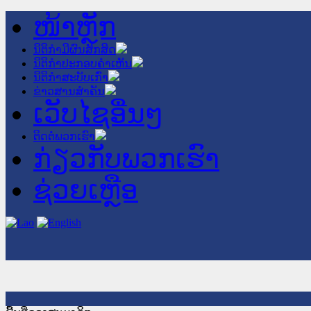
ໜ້າຫຼັກ
ນິຕິກໍາມີຜົນສັກສິດ
ນິຕິກໍາປະກອບຄໍາເຫັນ
ນິຕິກໍາສະບັບເກົ່າ
ຂ່າວສານສໍາຄັນ
ເວັບໄຊອື່ນໆ
ຕິດຕໍ່ພວກເຮົາ
ກ່ຽວກັບພວກເຮົາ
ຊ່ວຍເຫຼືອ